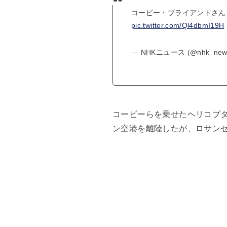
コービー・ブライアントさん
pic.twitter.com/Ql4dbmI19H
— NHKニュース (@nhk_new
コービーらを乗せたヘリコプタ
ン空港を離陸したが、ロサン