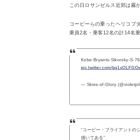
この日ロサンゼルス近郊は霧
コービーらの乗ったヘリコプタ
乗員2名・乗客12名の計14
Kobe-Bryants-Sikorsky-S-7
pic.twitter.com/bq1xOLFGO
— Skies-of-Glory (@violetpi
”コービー・ブライアントのシ
描いてある”