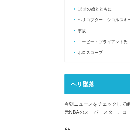
13才の娘とともに
ヘリコプター「シコルスキー 
事故
コービー・ブライアント氏
ホロスコープ
ヘリ墜落
今朝ニュースをチェックして
元NBAのスーパースター、コ