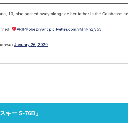
na, 13, also passed away alongside her father in the Calabasas hel
cerned.
#RIPKobeBryant
pic.twitter.com/vMnNh2j953
marawa)
January 26, 2020
キー S-76B」