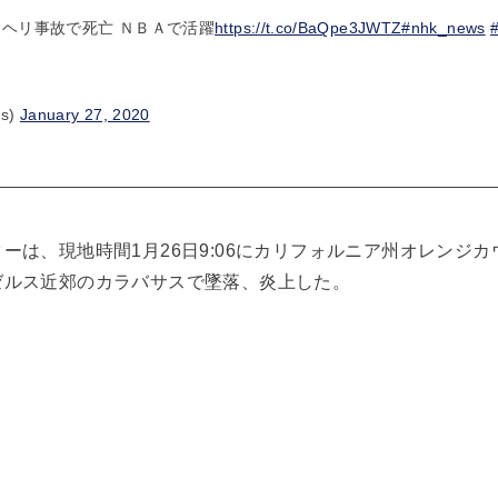
 ヘリ事故で死亡 ＮＢＡで活躍
https://t.co/BaQpe3JWTZ
#nhk_news
s)
January 27, 2020
ーは、現地時間1月26日9:06にカリフォルニア州オレンジ
ゼルス近郊のカラバサスで墜落、炎上した。