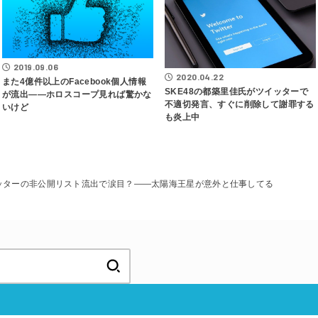
2019.09.06
2020.04.22
また4億件以上のFacebook個人情報
SKE48の都築里佳氏がツイッターで
が流出――ホロスコープ見れば驚かな
不適切発言、すぐに削除して謝罪する
いけど
も炎上中
ッターの非公開リスト流出で涙目？――太陽海王星が意外と仕事してる