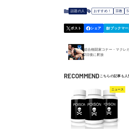
話題の人
おすすめ！
宗教
総合格闘家コナー・マクレ
2日後に釈放
RECOMMEND
ニュース