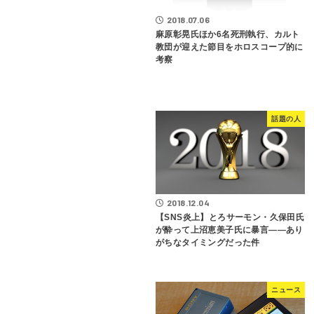
2018.07.06
麻原彰晃氏ほか6名死刑執行、カルト
教団が迎えた節目をホロスコープ的に
考察
話題の人
2018.12.04
【SNS炎上】とろサーモン・久保田氏
が酔って上沼恵美子氏に暴言――あり
がちなタイミングだった件
ニュース