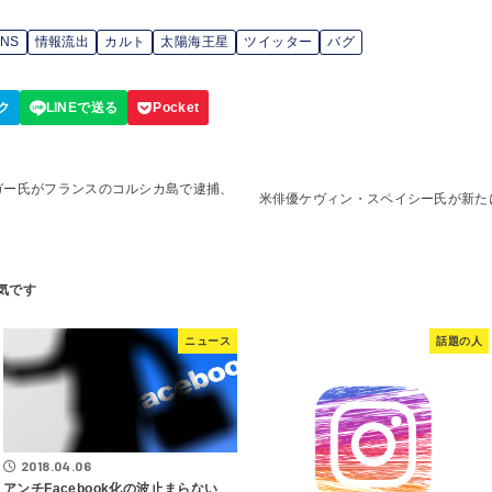
SNS
情報流出
カルト
太陽海王星
ツイッター
バグ
ガー氏がフランスのコルシカ島で逮捕、
米俳優ケヴィン・スペイシー氏が新た
ニュース
話題の人
2018.04.06
アンチFacebook化の波止まらない