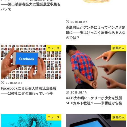
――流出被害者拡大に通話履歴収集も
バレて
2018.10.27
高島彩氏がアンチによってインスタ閉
鎖に――実はけっこう反発心ある人な
のでは？
ニュース
話題の人
2018.12.21
Facebookにまた個人情報流出疑惑
2019.01.14
――150社にダダ漏れっていう件
R&B大御所R・ケリーが少女を洗脳
SEXカルト教祖？――米番組が告発
ニュース
話題の人