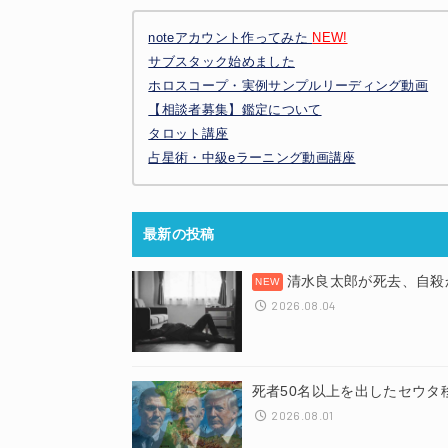
noteアカウント作ってみた
NEW!
サブスタック始めました
ホロスコープ・実例サンプルリーディング動画
【相談者募集】鑑定について
タロット講座
占星術・中級eラーニング動画講座
最新の投稿
清水良太郎が死去、自殺
2026.08.04
死者50名以上を出したセウタ
2026.08.01