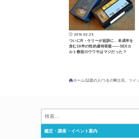
2019.02.23
ついにR・ケリーが起訴に、未成年を
含む10件の性的虐待容疑――SEXカ
ルト教祖のウワサはマジだった？
ホーム
話題の人
つるの剛士氏、ツイ
検
索:
鑑定・講座・イベント案内