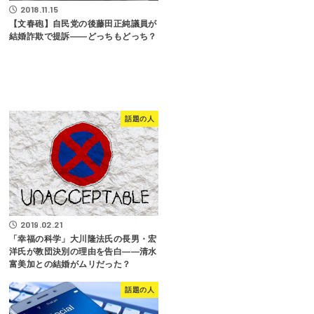
2018.11.15
【文春砲】自民党の後藤田正純議員が
結婚詐欺で提訴――どっちもどっち？
話題の人
2019.02.21
「幸福の科学」大川隆法氏の長男・宏
洋氏が教団決別の理由を告白――清水
富美加との結婚がムリだった？
話題の人