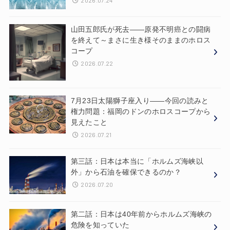
山田五郎氏が死去——原発不明癌との闘病
を終えて～まさに生き様そのままのホロス
コープ
2026.07.22
7月23日太陽獅子座入り——今回の読みと
権力問題：福岡のドンのホロスコープから
見えたこと
2026.07.21
第三話：日本は本当に「ホルムズ海峡以
外」から石油を確保できるのか？
2026.07.20
第二話：日本は40年前からホルムズ海峡の
危険を知っていた