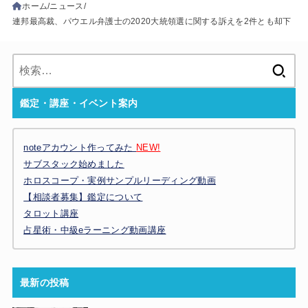
ホーム
ニュース
連邦最高裁、パウエル弁護士の2020大統領選に関する訴えを2件とも却下
検
索:
鑑定・講座・イベント案内
noteアカウント作ってみた
NEW!
サブスタック始めました
ホロスコープ・実例サンプルリーディング動画
【相談者募集】鑑定について
タロット講座
占星術・中級eラーニング動画講座
最新の投稿