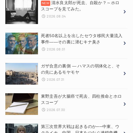
清水良太郎が死去、自殺か？～ホロ
スコープを見てみた。
2026.08.04
死者50名以上を出したセウタ移民大量流入
事件——その裏に潜むキナ臭さ
2026.08.01
ガザ合意の裏側 ― ハマスの弱体化と、そ
の先にあるモヤモヤ
2026.07.31
東野圭吾が大腸癌で死去、四柱推命とホロ
スコープ
2026.07.30
第三次世界大戦は起きるのか──中東、ウ
クライナ、中国、日本をつなぐ連鎖危機