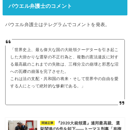
パウエル弁護士のコメント
パウエル弁護士はテレグラムでコメントを発表。
「世界史上、最も偉大な国の大統領クーデターを引き起こ
した大掛かりな選挙の不正行為と、複数の憲法違反に対す
る最高裁のこれまでの失敗は、三権分立の崩壊と邪悪な沼
への瓦礫の崩落を完了させた。
これは法の支配・共和国の将来・そして世界中の自由を愛
する人にとって絶対的な惨劇である。」
『2020大統領選』連邦最高裁、選
関連記事
挙関連の5件を却下――トーマス判事「有権