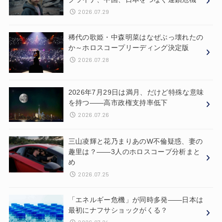
2026.07.29
稀代の歌姫・中森明菜はなぜぶっ壊れたの
か～ホロスコープリーディング決定版
2026.07.28
2026年7月29日は満月、だけど特殊な意味
を持つ——高市政権支持率低下
2026.07.26
三山凌輝と花乃まりあのW不倫疑惑、妻の
趣里は？——3人のホロスコープ分析まと
め
2026.07.25
「エネルギー危機」が同時多発——日本は
最初にナフサショックがくる？
2026.07.24