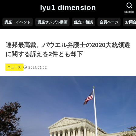
lyu1 dimension
SEARCH
講座・イベント
講座サンプル動画
鑑定・相談
会員ページ
お問
連邦最高裁、パウエル弁護士の2020大統領選
に関する訴えを2件とも却下
2021.03.02
ニュース