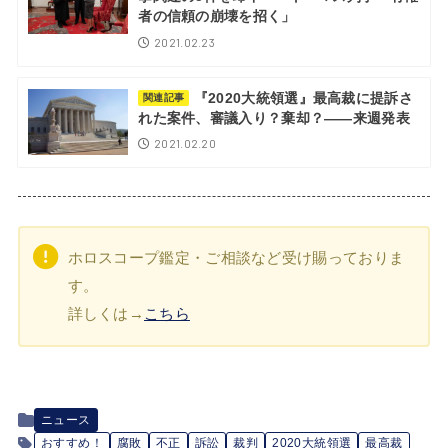
者の信頼の崩壊を招く」
2021.02.23
『2020大統領選』最高裁に提訴さ
関連記事
れた案件、審議入り？棄却？――来週発表
2021.02.20
ホロスコープ鑑定・ご相談など受け賜っておりま
す。
詳しくは→
こちら
ニュース
おすすめ！
腐敗
不正
訴訟
裁判
2020大統領選
最高裁