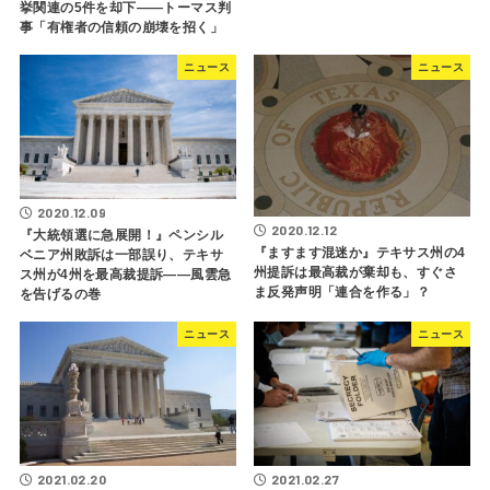
挙関連の5件を却下――トーマス判
事「有権者の信頼の崩壊を招く」
ニュース
ニュース
2020.12.09
2020.12.12
『大統領選に急展開！』ペンシル
『ますます混迷か』テキサス州の4
ベニア州敗訴は一部誤り、テキサ
州提訴は最高裁が棄却も、すぐさ
ス州が4州を最高裁提訴――風雲急
ま反発声明「連合を作る」？
を告げるの巻
ニュース
ニュース
2021.02.20
2021.02.27