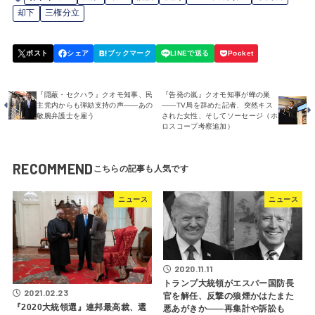
却下
三権分立
『隠蔽・セクハラ』クオモ知事、民
『告発の嵐』クオモ知事が蜂の巣
主党内からも弾劾支持の声――あの
――TV局を辞めた記者、突然キス
敏腕弁護士を雇う
された女性、そしてソーセージ（ホ
ロスコープ考察追加）
RECOMMEND
ニュース
ニュース
2020.11.11
トランプ大統領がエスパー国防長
2021.02.23
官を解任、反撃の狼煙かはたまた
『2020大統領選』連邦最高裁、選
悪あがきか――再集計や訴訟も