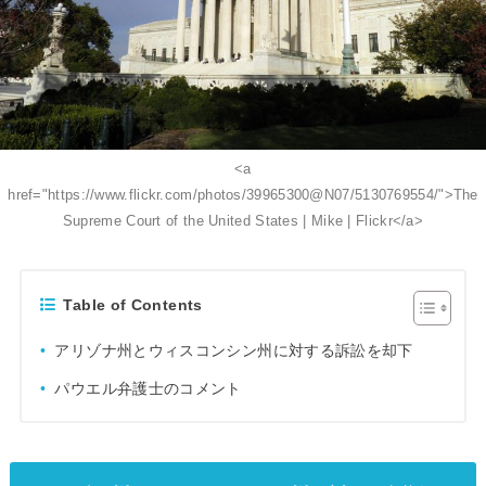
<a
href="https://www.flickr.com/photos/39965300@N07/5130769554/">The
Supreme Court of the United States | Mike | Flickr</a>
Table of Contents
アリゾナ州とウィスコンシン州に対する訴訟を却下
パウエル弁護士のコメント