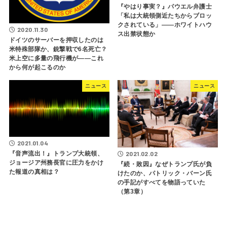
『やはり事実？』パウエル弁護士
「私は大統領側近たちからブロッ
クされている」――ホワイトハウ
2020.11.30
ス出禁状態か
ドイツのサーバーを押収したのは
米特殊部隊か、銃撃戦で6名死亡？
米上空に多量の飛行機が――これ
から何が起こるのか
ニュース
ニュース
2021.01.04
2021.02.02
『音声流出！』トランプ大統領、
ジョージア州務長官に圧力をかけ
『続・敗因』なぜトランプ氏が負
た報道の真相は？
けたのか、パトリック・バーン氏
の手記がすべてを物語っていた
（第3章）