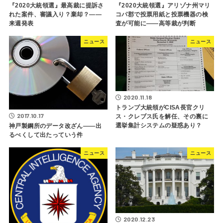
『2020大統領選』最高裁に提訴さ
『2020大統領選』アリゾナ州マリ
れた案件、審議入り？棄却？――
コパ郡で投票用紙と投票機器の検
来週発表
査が可能に――高等裁が判断
ニュース
ニュース
2020.11.18
トランプ大統領がCISA長官クリ
2017.10.17
ス・クレブス氏を解任、その裏に
選挙集計システムの疑惑あり？
神戸製鋼所のデータ改ざん――出
るべくして出たっていう件
ニュース
ニュース
2020.12.23