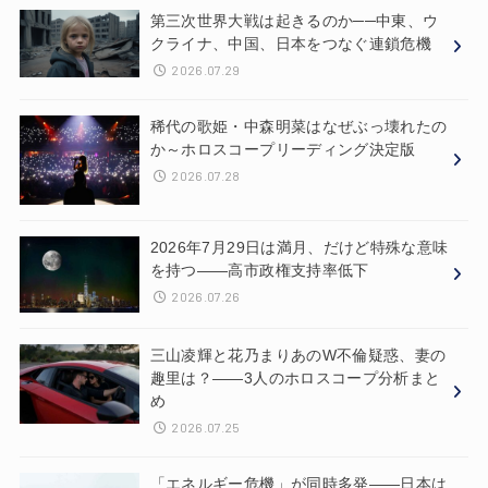
第三次世界大戦は起きるのか──中東、ウ
クライナ、中国、日本をつなぐ連鎖危機
2026.07.29
稀代の歌姫・中森明菜はなぜぶっ壊れたの
か～ホロスコープリーディング決定版
2026.07.28
2026年7月29日は満月、だけど特殊な意味
を持つ——高市政権支持率低下
2026.07.26
三山凌輝と花乃まりあのW不倫疑惑、妻の
趣里は？——3人のホロスコープ分析まと
め
2026.07.25
「エネルギー危機」が同時多発——日本は