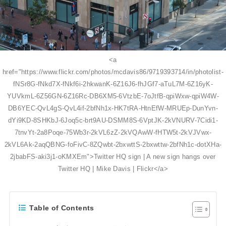
<a
href="https://www.flickr.com/photos/mcdavis86/9719393714/in/photolist-
fNSr8G-fNkd7X-fNkf6i-2hkwanK-6Z16J6-fhJGf7-aTuL7M-6Z16yK-
YUVkmL-6Z56GN-6Z16Rc-DB6XM5-6VtzbE-7oJtfB-qpiWxw-qpiW4W-
DB6YEC-QvL4gS-QvL4if-2bfNh1x-HK7tRA-HtnEfW-MRUEp-DunYvn-
dYi9KD-8SHKbJ-6Joq5c-brt9AU-DSMM8S-6VptJK-2kVNURV-7Cidi1-
7tnvYt-2a8Poqe-75Wb3r-2kVL6zZ-2kVQAwW-fHTW5t-2kVJVwx-
2kVL6Ak-2aqQBNG-foFivC-8ZQwbt-2bxwttS-2bxwttw-2bfNh1c-dotXHa-
2jbabFS-aki3j1-oKMXEm">Twitter HQ sign | A new sign hangs over
Twitter HQ | Mike Davis | Flickr</a>
Table of Contents