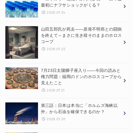
最初にナフサショックがくる？
2026.07.24
山田五郎氏が死去——原発不明癌との闘病
を終えて～まさに生き様そのままのホロス
コープ
2026.07.22
7月23日太陽獅子座入り——今回の読みと
権力問題：福岡のドンのホロスコープから
見えたこと
2026.07.21
第三話：日本は本当に「ホルムズ海峡以
外」から石油を確保できるのか？
2026.07.20