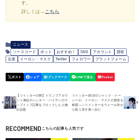
す。
詳しくは→
こちら
ニュース
ソースコード
ボット
おすすめ！
SNS
アカウント
買収
左派
イーロン・マスク
Twitter
フォロワー
プラットフォーム
【ツイッターの闇】トランプアカウ
ツイッター前CEOジャック・ドー
ント凍結やハンター・バイデンのラ
シーが、イーロン・マスクの買収を
ップトップ記事をブロックした人物
称賛――ツイッターをウォール街か
が話題
ら取り戻す第一歩だ
RECOMMEND