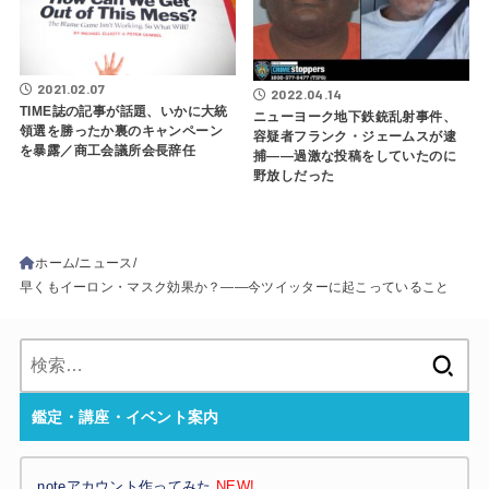
2021.02.07
2022.04.14
TIME誌の記事が話題、いかに大統
ニューヨーク地下鉄銃乱射事件、
領選を勝ったか裏のキャンペーン
容疑者フランク・ジェームスが逮
を暴露／商工会議所会長辞任
捕――過激な投稿をしていたのに
野放しだった
ホーム
ニュース
早くもイーロン・マスク効果か？――今ツイッターに起こっていること
検
索:
鑑定・講座・イベント案内
noteアカウント作ってみた
NEW!