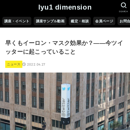
lyu1 dimension
SEARCH
講座・イベント
講座サンプル動画
鑑定・相談
会員ページ
お問
早くもイーロン・マスク効果か？――今ツイ
ッターに起こっていること
2022.04.27
ニュース