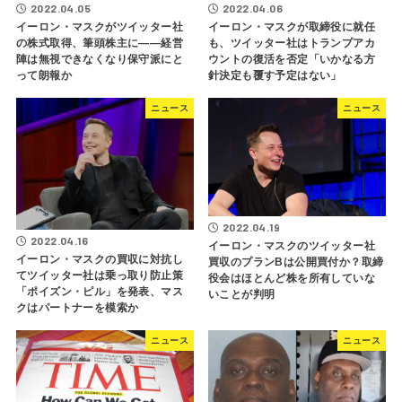
2022.04.05
2022.04.06
イーロン・マスクがツイッター社
イーロン・マスクが取締役に就任
の株式取得、筆頭株主に――経営
も、ツイッター社はトランプアカ
陣は無視できなくなり保守派にと
ウントの復活を否定「いかなる方
って朗報か
針決定も覆す予定はない」
ニュース
ニュース
2022.04.19
2022.04.16
イーロン・マスクのツイッター社
イーロン・マスクの買収に対抗し
買収のプランBは公開買付か？取締
てツイッター社は乗っ取り防止策
役会はほとんど株を所有していな
「ポイズン・ピル」を発表、マス
いことが判明
クはパートナーを模索か
ニュース
ニュース