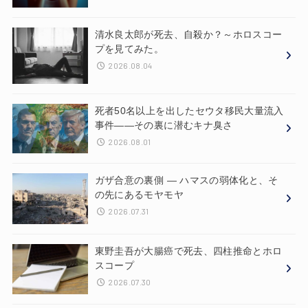
清水良太郎が死去、自殺か？～ホロスコー
プを見てみた。
2026.08.04
死者50名以上を出したセウタ移民大量流入
事件——その裏に潜むキナ臭さ
2026.08.01
ガザ合意の裏側 ― ハマスの弱体化と、そ
の先にあるモヤモヤ
2026.07.31
東野圭吾が大腸癌で死去、四柱推命とホロ
スコープ
2026.07.30