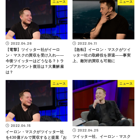
ニュース
ニュース
2022.04.26
2022.04.11
【電撃】ツイッター社がイーロ
【急転】イーロン・マスクがツイ
ン・マスクの買収を受け入れ――
ッター社の取締役を辞退――事実
今後ツイッターはどうなる？トラ
上、敵対的買収も可能に
ンプアカウント復活は？大量解雇
は？
ニュース
ニュース
2022.04.15
2022.04.25
イーロン・マスクがツイッター社
ツイッター社、イーロン・マスク
を430億ドルで買収すると提案「お