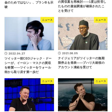
の買収案を再検討――1度は拒否し
金のためではない」、プランBも示
たものの資金調達が確保されたこ
唆
とを受けて
ニュース
ニュース
2021.06.05
2022.04.27
ナイジェリアがツイッターの無期
ツイッター前CEOジャック・ドー
限停止を発表――ブハリ大統領の
シーが、イーロン・マスクの買収
アカウント凍結を受けて
を称賛――ツイッターをウォール
街から取り戻す第一歩だ
ニュース
ニュース