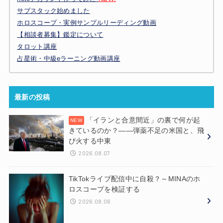
サブスタック始めました
ホロスコープ・実例サンプルリーディング動画
【相談者募集】鑑定について
タロット講座
占星術・中級eラーニング動画講座
最新の投稿
「イランと合意間近」の裏で何が起
きているのか？——弾薬不足の米国と、飛
び火する中東
2026.08.07
TikTokライブ配信中に自殺？～MINAのホ
ロスコープを検証する
2026.08.06