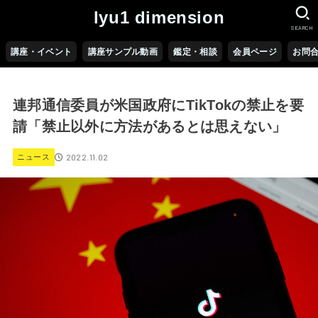
lyu1 dimension
SEARCH
講座・イベント
講座サンプル動画
鑑定・相談
会員ページ
お問
連邦通信委員が米国政府にTikTokの禁止を要
請「禁止以外に方法があるとは思えない」
2022.11.02
ニュース