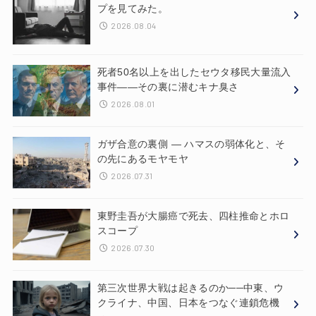
プを見てみた。
2026.08.04
死者50名以上を出したセウタ移民大量流入
事件——その裏に潜むキナ臭さ
2026.08.01
ガザ合意の裏側 ― ハマスの弱体化と、そ
の先にあるモヤモヤ
2026.07.31
東野圭吾が大腸癌で死去、四柱推命とホロ
スコープ
2026.07.30
第三次世界大戦は起きるのか──中東、ウ
クライナ、中国、日本をつなぐ連鎖危機