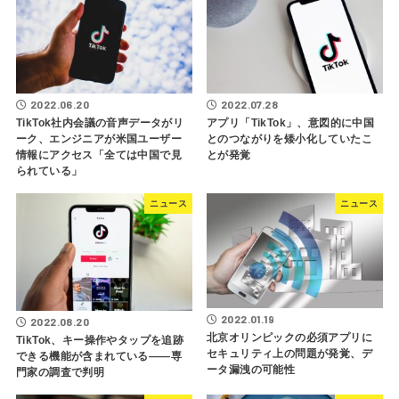
2022.06.20
2022.07.28
TikTok社内会議の音声データがリ
アプリ「TikTok」、意図的に中国
ーク、エンジニアが米国ユーザー
とのつながりを矮小化していたこ
情報にアクセス「全ては中国で見
とが発覚
られている」
ニュース
ニュース
2022.01.19
2022.08.20
北京オリンピックの必須アプリに
TikTok、キー操作やタップを追跡
セキュリティ上の問題が発覚、デ
できる機能が含まれている――専
ータ漏洩の可能性
門家の調査で判明