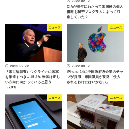
2022.02.12
CIAが長年にわたって米国民の個人
情報を秘密プログラムによって収
集していた？
ニュース
ニュース
2022.02.22
2022.09.12
『米世論調査』ウクライナに米軍
iPhone 14に中国政府系企業のチッ
を派遣すべき→15.3％ 米国は正し
プが採用、米国議員が反発「侵入
い方向に向かっていると思う
されるわけにはいかない」
→29％
ニュース
ニュース