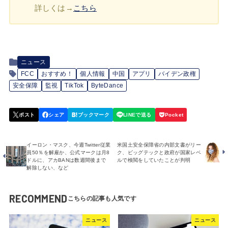
詳しくは→
こちら
ニュース
FCC
おすすめ！
個人情報
中国
アプリ
バイデン政権
安全保障
監視
TikTok
ByteDance
イーロン・マスク、今週Twitter従業
米国土安全保障省の内部文書がリー
員50％を解雇か、公式マークは月8
ク、ビッグテックと政府が国家レベ
ドルに、アカBANは数週間後まで
ルで検閲をしていたことが判明
解除しない、など
RECOMMEND
ニュース
ニュース