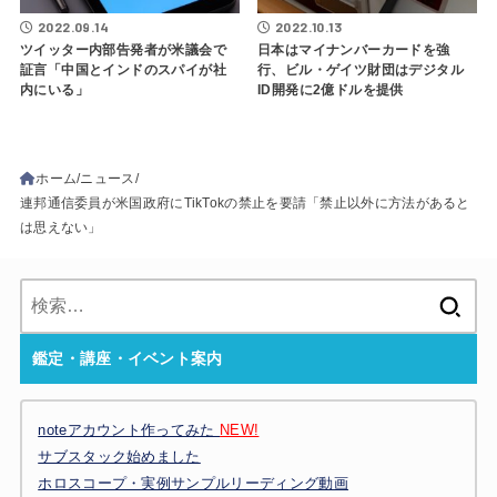
2022.09.14
2022.10.13
ツイッター内部告発者が米議会で
日本はマイナンバーカードを強
証言「中国とインドのスパイが社
行、ビル・ゲイツ財団はデジタル
内にいる」
ID開発に2億ドルを提供
ホーム
ニュース
連邦通信委員が米国政府にTikTokの禁止を要請「禁止以外に方法があると
は思えない」
検
索:
鑑定・講座・イベント案内
noteアカウント作ってみた
NEW!
サブスタック始めました
ホロスコープ・実例サンプルリーディング動画