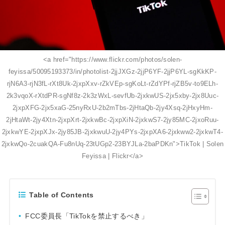
<a href="https://www.flickr.com/photos/solen-
feyissa/50095193373/in/photolist-2jjJXGz-2jjP6YF-2jjP6YL-sgKkKP-
rjN6A3-rjN3fL-rXt8Uk-2jxpXxv-rZkVEp-sgKoLt-rZdYPf-rjZB5v-to9ELh-
2k3vqoX-rXtdPR-sgNf8z-2k3zWxL-sevfUb-2jxkwUS-2jx5xby-2jx8Uuc-
2jxpXFG-2jx5xaG-25nyRxU-2b2mTbs-2jHtaQb-2jy4Xsq-2jHxyHm-
2jHtaWt-2jy4Xtn-2jxpXrt-2jxkwBc-2jxpXiN-2jxkwS7-2jy85MC-2jxoRuu-
2jxkwYE-2jxpXJx-2jy85JB-2jxkwuU-2jy4PYs-2jxpXA6-2jxkww2-2jxkwT4-
2jxkwQo-2cuakQA-Fu8nUq-23tUGp2-23BYJLa-2baPDKn">TikTok | Solen
Feyissa | Flickr</a>
Table of Contents
FCC委員長「TikTokを禁止するべき」