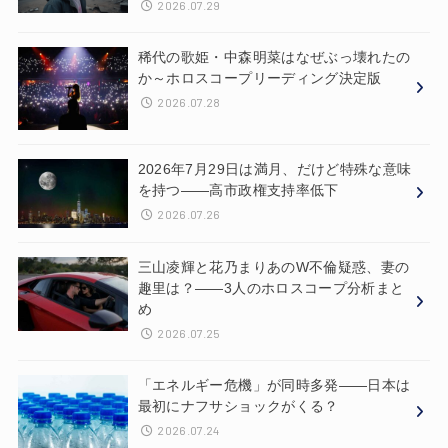
2026.07.29
稀代の歌姫・中森明菜はなぜぶっ壊れたの
か～ホロスコープリーディング決定版
2026.07.28
2026年7月29日は満月、だけど特殊な意味
を持つ——高市政権支持率低下
2026.07.26
三山凌輝と花乃まりあのW不倫疑惑、妻の
趣里は？——3人のホロスコープ分析まと
め
2026.07.25
「エネルギー危機」が同時多発——日本は
最初にナフサショックがくる？
2026.07.24