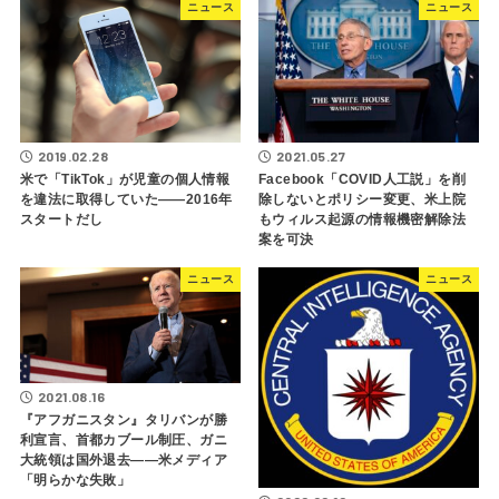
ニュース
ニュース
2019.02.28
2021.05.27
米で「TikTok」が児童の個人情報
Facebook「COVID人工説」を削
を違法に取得していた――2016年
除しないとポリシー変更、米上院
スタートだし
もウィルス起源の情報機密解除法
案を可決
ニュース
ニュース
2021.08.16
『アフガニスタン』タリバンが勝
利宣言、首都カブール制圧、ガニ
大統領は国外退去――米メディア
「明らかな失敗」