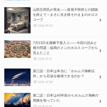
山田五郎氏が死去——原発不明癌との闘病
を終えて～まさに生き様そのままのホロス
コープ
2026.07.22
7月23日太陽獅子座入り——今回の読みと
権力問題：福岡のドンのホロスコープから
見えたこと
2026.07.21
第三話：日本は本当に「ホルムズ海峡以
外」から石油を確保できるのか？
2026.07.20
第二話：日本は40年前からホルムズ海峡の
危険を知っていた
2026.07.19