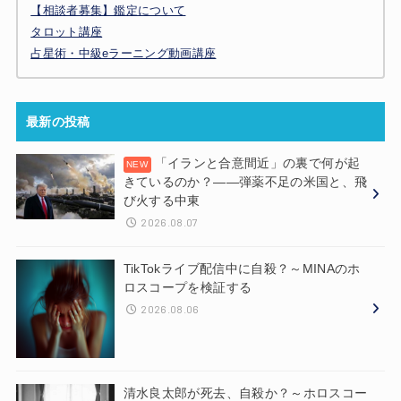
【相談者募集】鑑定について
タロット講座
占星術・中級eラーニング動画講座
最新の投稿
「イランと合意間近」の裏で何が起
きているのか？——弾薬不足の米国と、飛
び火する中東
2026.08.07
TikTokライブ配信中に自殺？～MINAのホ
ロスコープを検証する
2026.08.06
清水良太郎が死去、自殺か？～ホロスコー