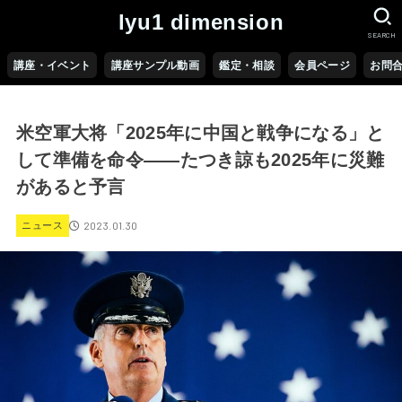
lyu1 dimension
SEARCH
講座・イベント
講座サンプル動画
鑑定・相談
会員ページ
お問
米空軍大将「2025年に中国と戦争になる」と
して準備を命令――たつき諒も2025年に災難
があると予言
2023.01.30
ニュース