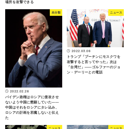
場所を攻撃できる
未分類
ニュース
2022.03.06
トランプ「プーチンにモスクワを
攻撃すると言ってやった」次は
「台湾だ」――ゴルファーのジョ
ン・デーリーとの電話
2022.02.26
バイデン政権はロシアに侵攻させ
ないよう中国に懇願していた――
中国はそれをロシアにタレ込み、
ロシアの計画を邪魔しないと伝え
た
ニュース
ニュース