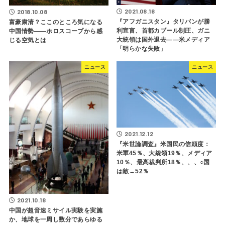
2021.08.16
2018.10.08
『アフガニスタン』タリバンが勝
富豪粛清？ここのところ気になる
利宣言、首都カブール制圧、ガニ
中国情勢――ホロスコープから感
大統領は国外退去――米メディア
じる空気とは
「明らかな失敗」
ニュース
ニュース
2021.12.12
『米世論調査』米国民の信頼度：
米軍45％、大統領19％、メディア
10％、最高裁判所18％、、、○国
は敵→52％
2021.10.18
中国が超音速ミサイル実験を実施
か、地球を一周し数分であらゆる