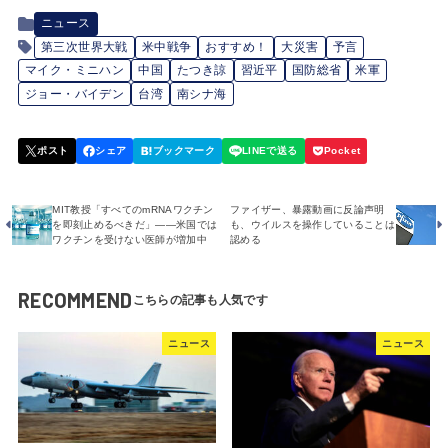
ニュース
第三次世界大戦
米中戦争
おすすめ！
大災害
予言
マイク・ミニハン
中国
たつき諒
習近平
国防総省
米軍
ジョー・バイデン
台湾
南シナ海
MIT教授「すべてのmRNAワクチン
ファイザー、暴露動画に反論声明
を即刻止めるべきだ」――米国では
も、ウイルスを操作していることは
ワクチンを受けない医師が増加中
認める
RECOMMEND
ニュース
ニュース