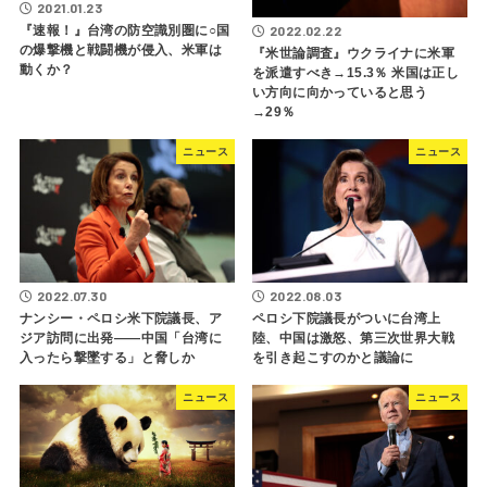
2021.01.23
2022.02.22
『速報！』台湾の防空識別圏に○国
の爆撃機と戦闘機が侵入、米軍は
『米世論調査』ウクライナに米軍
動くか？
を派遣すべき→15.3％ 米国は正し
い方向に向かっていると思う
→29％
ニュース
ニュース
2022.07.30
2022.08.03
ナンシー・ペロシ米下院議長、ア
ペロシ下院議長がついに台湾上
ジア訪問に出発――中国「台湾に
陸、中国は激怒、第三次世界大戦
入ったら撃墜する」と脅しか
を引き起こすのかと議論に
ニュース
ニュース