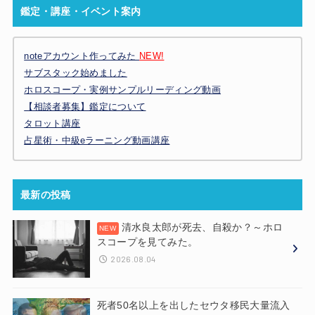
鑑定・講座・イベント案内
noteアカウント作ってみた
NEW!
サブスタック始めました
ホロスコープ・実例サンプルリーディング動画
【相談者募集】鑑定について
タロット講座
占星術・中級eラーニング動画講座
最新の投稿
清水良太郎が死去、自殺か？～ホロ
スコープを見てみた。
2026.08.04
死者50名以上を出したセウタ移民大量流入