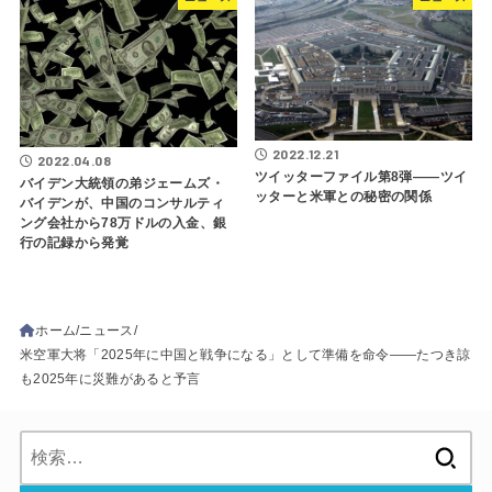
2022.12.21
2022.04.08
ツイッターファイル第8弾――ツイ
バイデン大統領の弟ジェームズ・
ッターと米軍との秘密の関係
バイデンが、中国のコンサルティ
ング会社から78万ドルの入金、銀
行の記録から発覚
ホーム
ニュース
米空軍大将「2025年に中国と戦争になる」として準備を命令――たつき諒
も2025年に災難があると予言
検
索: