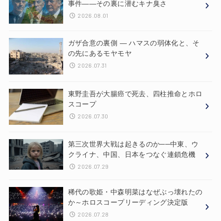
事件——その裏に潜むキナ臭さ
2026.08.01
ガザ合意の裏側 ― ハマスの弱体化と、そ
の先にあるモヤモヤ
2026.07.31
東野圭吾が大腸癌で死去、四柱推命とホロ
スコープ
2026.07.30
第三次世界大戦は起きるのか──中東、ウ
クライナ、中国、日本をつなぐ連鎖危機
2026.07.29
稀代の歌姫・中森明菜はなぜぶっ壊れたの
か～ホロスコープリーディング決定版
2026.07.28