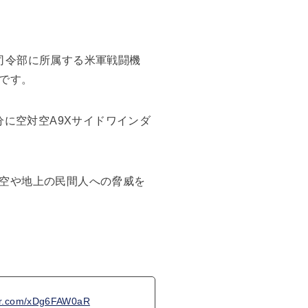
司令部に所属する米軍戦闘機
です。
分に空対空A9Xサイドワインダ
空や地上の民間人への脅威を
ter.com/xDg6FAW0aR