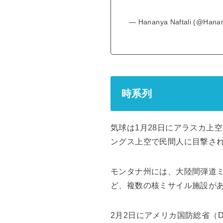
— Hananya Naftali (@Hanan
時系列
気球は1月28日にアラスカ上
ングス上空で民間人に目撃さ
モンタナ州には、大陸間弾道
ど、複数の核ミサイル施設が
2月2日にアメリカ国防総省（