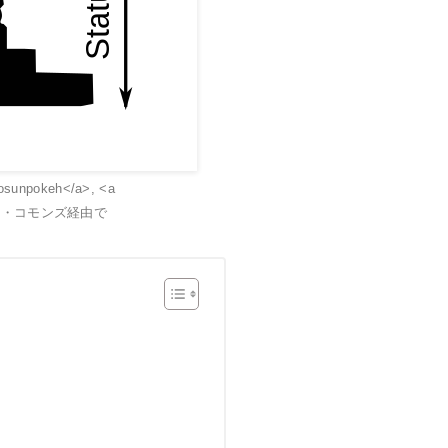
>osunpokeh</a>, <a
ウィキメディア・コモンズ経由で