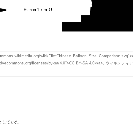
commons.wikimedia.org/wiki/File:Chinese_Balloon_Size_Comparison.svg"
creativecommons.org/licenses/by-sa/4.0">CC BY-SA 4.0</a>, 
としていた