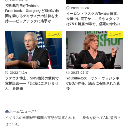
控訴裁判所がTwitter、
2022.10.26
Facebook、GoogleなどSNSの検
イーロン・マスクのTwitter買収、
閲を禁じるテキサス州の法律を支
今週中に完了か――片やスタッフ
持――ビッグテックに痛手か
は75％解雇の噂で、必死の命乞い
ニュース
ニュース
2022.11.24
2023.02.17
ファウチ博士、SNS検閲の裁判で
Youtubeのスーザン・ウォジッキ
宣誓証言――「記憶にございませ
CEOが辞任、議会に召喚された直
ん」を連発
後
ホーム
ニュース
イギリスの検閲秘密機関の実態が暴露される――税金を使ってAIに監視さ
せていた