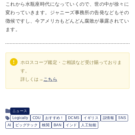
これから水瓶座時代になっていくので、世の中が徐々に
変わっていきます。ジャニーズ事務所の告発などもその
徴候ですし、今アメリカもどんどん腐敗が暴露されてい
ます。
ホロスコープ鑑定・ご相談など受け賜っておりま
す。
詳しくは→
こちら
ニュース
Logically
CDU
おすすめ！
DCMS
イギリス
誤情報
SNS
AI
ビッグテック
検閲
BAN
インド
人工知能