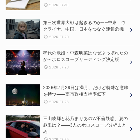
2026.07.30
第三次世界大戦は起きるのか──中東、ウ
クライナ、中国、日本をつなぐ連鎖危機
2026.07.29
稀代の歌姫・中森明菜はなぜぶっ壊れたの
か～ホロスコープリーディング決定版
2026.07.28
2026年7月29日は満月、だけど特殊な意味
を持つ——高市政権支持率低下
2026.07.26
三山凌輝と花乃まりあのW不倫疑惑、妻の
趣里は？——3人のホロスコープ分析まと
め
2026.07.25