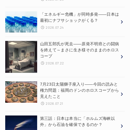
「エネルギー危機」が同時多発——日本は
最初にナフサショックがくる？
2026.07.24
山田五郎氏が死去——原発不明癌との闘病
を終えて～まさに生き様そのままのホロス
コープ
2026.07.22
7月23日太陽獅子座入り——今回の読みと
権力問題：福岡のドンのホロスコープから
見えたこと
2026.07.21
第三話：日本は本当に「ホルムズ海峡以
外」から石油を確保できるのか？