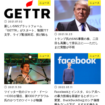
ニュース
ニュース
2021.07.02
新しいSNSプラットフォーム
「GETTR」がスタート、制限777
2021.10.23
文字、ライブ配信対応、投げ銭も
トランプ氏のSNS事業の株、二日
目も高騰して倍以上に――ただし
まだ実態が不明
ニュース
ニュース
2021.11.30
2022.03.11
ツイッター社のジャック・ドーシ
Facebookとインスタ、ロシア兵へ
ーCEOが退任、新CEOアグラワル
の暴力投稿を容認するとポリシー
氏のかつてのツイートが物議
変更、DuckDuckGoはロシア偽情
報をランク下げ、ますます偏るネ