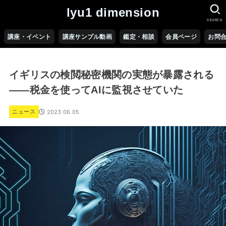
lyu1 dimension
SEARCH
講座・イベント
講座サンプル動画
鑑定・相談
会員ページ
お問
イギリスの検閲秘密機関の実態が暴露される
――税金を使ってAIに監視させていた
2023.06.05
ニュース