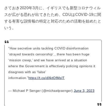
さておき2020年3月に、イギリスでも新型コロナウィル
スが広がる恐れが出てきたため、CDUはCOVID-19に関
する有害な誤情報の特定と対応のための活動を始めたと
いう。
“How secretive units tackling COVID disinformation
‘strayed towards censorship’…there has been huge
‘mission creep,’ and we have arrived at a situation
where the Government is effectively policing opinions it
disagrees with as ‘false’
information.”
https://t.co/dXktOfMsIT
— Michael P Senger (@michaelpsenger)
June 3, 2023