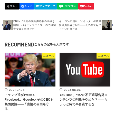
FBIレイ長官の議会侮辱罪の手続き
イーロンの側近、ツイッターの検閲
開始、バイデンファミリーの汚職調
担当責任者が退社――その裏で起こ
査文書を提出せず
っていた事とは
RECOMMEND
ニュース
ニュース
2021.07.08
2023.06.03
トランプ氏がTwitter、
YouTube、ついに不正選挙告発コ
Facebook、GoogleとそのCEOを
ンテンツの削除をやめた？――ち
集団提訴――「言論の自由を守
ょっと待て早合点するな
る」