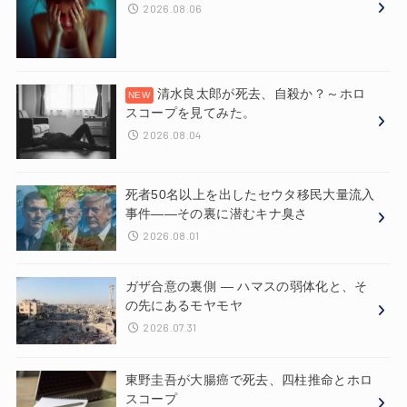
2026.08.06
清水良太郎が死去、自殺か？～ホロ
スコープを見てみた。
2026.08.04
死者50名以上を出したセウタ移民大量流入
事件——その裏に潜むキナ臭さ
2026.08.01
ガザ合意の裏側 ― ハマスの弱体化と、そ
の先にあるモヤモヤ
2026.07.31
東野圭吾が大腸癌で死去、四柱推命とホロ
スコープ