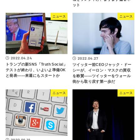
ット
ニュース
ニュース
2022.04.24
2022.04.27
トランプの新SNS「Truth Social」
ツイッター前CEOジャック・ドー
テストが終わり、いよいよ準備OK
シーが、イーロン・マスクの買収
と発表――来週にもスタートか
を称賛――ツイッターをウォール
街から取り戻す第一歩だ
ニュース
ニュース
2022.09.19