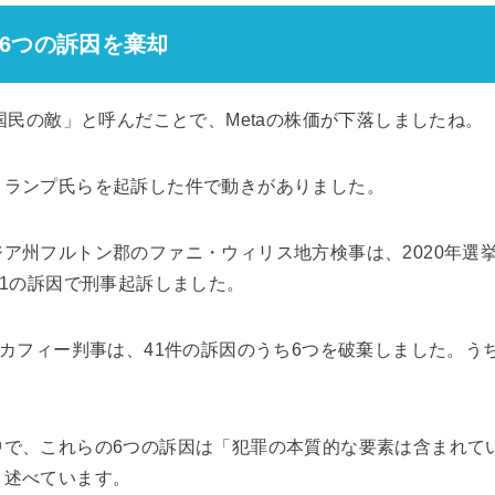
6つの訴因を棄却
「国民の敵」と呼んだことで、Metaの株価が下落しましたね。
トランプ氏らを起訴した件で動きがありました。
ア州フルトン郡のファニ・ウィリス地方検事は、2020年選
41の訴因で刑事起訴しました。
マカフィー判事は、41件の訴因のうち6つを破棄しました。う
中で、これらの6つの訴因は「犯罪の本質的な要素は含まれて
と述べています。