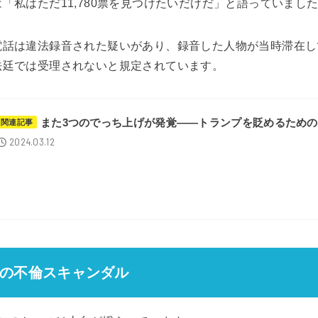
「私はただ11,780票を見つけたいだけだ」と語っていまし
電話は違法録音された疑いがあり、録音した人物が当時滞在し
法廷では受理されないと規定されています。
また3つのでっち上げが発覚――トランプを貶めるため
関連記事
2024.03.12
の不倫スキャンダル