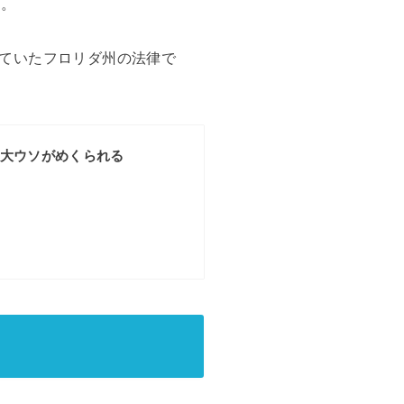
た。
ていたフロリダ州の法律で
の大ウソがめくられる