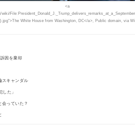
<a
rg/wiki/File:President_Donald_J._Trump_delivers_remarks_at_a_Septem
).jpg">The White House from Washington, DC</a>, Public domain, via 
の訴因を棄却
倫スキャンダル
犯した」
と会っていた？
と