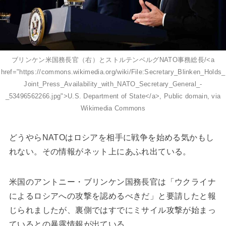
ブリンケン米国務長官（右）とストルテンベルグNATO事務総長/<a
href="https://commons.wikimedia.org/wiki/File:Secretary_Blinken_Holds_
Joint_Press_Availability_with_NATO_Secretary_General_-
_53496562266.jpg">U.S. Department of State</a>, Public domain, via
Wikimedia Commons
どうやらNATOはロシアを相手に戦争を始める気かもし
れない。その情報がネット上にあふれ出ている。
米国のアントニー・ブリンケン国務長官は「ウクライナ
によるロシアへの攻撃を認めるべきだ」と要請したと報
じられましたが、裏側ではすでにミサイル攻撃が始まっ
ているとの暴露情報が出ている。