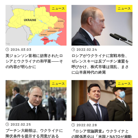
ニュース
ニュース
2024.03.03
2022.02.24
英ジョンソン首相に妨害されたロ
ロシアがウクライナに宣戦布告、
シアとウクライナの和平案――そ
ゼレンスキーは反プーチン連盟を
の内容が明らかに
呼びかけ、株式市場は混乱、まさ
に山羊座時代の終焉
ニュース
ニュース
2022.02.25
2022.02.28
プーチン大統領は、ウクライナに
『ロシア世論調査』ウクライナと
降伏条件を提示する用意がある
の関係悪化は「米国とNATOが扇動