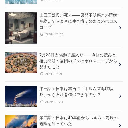
山田五郎氏が死去——原発不明癌との闘病
を終えて～まさに生き様そのままのホロス
コープ
2026.07.22
7月23日太陽獅子座入り——今回の読みと
権力問題：福岡のドンのホロスコープから
見えたこと
2026.07.21
第三話：日本は本当に「ホルムズ海峡以
外」から石油を確保できるのか？
2026.07.20
第二話：日本は40年前からホルムズ海峡の
危険を知っていた