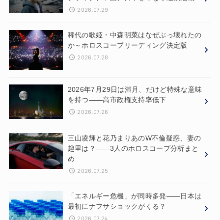
2026.07.29
稀代の歌姫・中森明菜はなぜぶっ壊れたの
か～ホロスコープリーディング決定版
2026.07.28
2026年7月29日は満月、だけど特殊な意味
を持つ——高市政権支持率低下
2026.07.26
三山凌輝と花乃まりあのW不倫疑惑、妻の
趣里は？——3人のホロスコープ分析まと
め
2026.07.25
「エネルギー危機」が同時多発——日本は
最初にナフサショックがくる？
2026.07.24