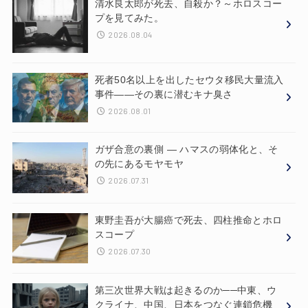
清水良太郎が死去、自殺か？～ホロスコー
プを見てみた。
2026.08.04
死者50名以上を出したセウタ移民大量流入
事件——その裏に潜むキナ臭さ
2026.08.01
ガザ合意の裏側 ― ハマスの弱体化と、そ
の先にあるモヤモヤ
2026.07.31
東野圭吾が大腸癌で死去、四柱推命とホロ
スコープ
2026.07.30
第三次世界大戦は起きるのか──中東、ウ
クライナ、中国、日本をつなぐ連鎖危機