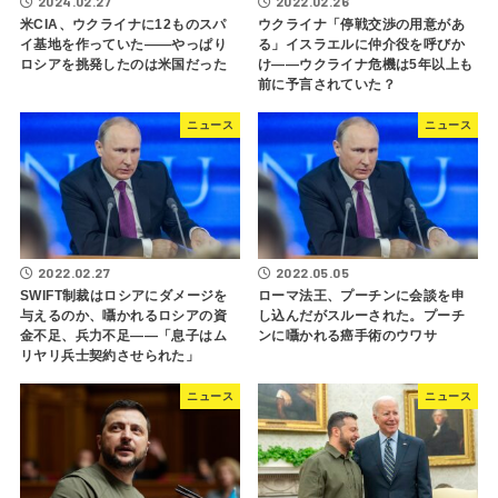
2024.02.27
2022.02.26
米CIA、ウクライナに12ものスパ
ウクライナ「停戦交渉の用意があ
イ基地を作っていた――やっぱり
る」イスラエルに仲介役を呼びか
ロシアを挑発したのは米国だった
け――ウクライナ危機は5年以上も
前に予言されていた？
ニュース
ニュース
2022.02.27
2022.05.05
SWIFT制裁はロシアにダメージを
ローマ法王、プーチンに会談を申
与えるのか、囁かれるロシアの資
し込んだがスルーされた。プーチ
金不足、兵力不足――「息子はム
ンに囁かれる癌手術のウワサ
リヤリ兵士契約させられた」
ニュース
ニュース