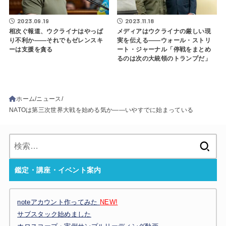
2023.09.19
2023.11.18
相次ぐ報道、ウクライナはやっぱ
メディアはウクライナの厳しい現
り不利か――それでもゼレンスキ
実を伝える――ウォール・ストリ
ーは支援を貪る
ート・ジャーナル「停戦をまとめ
るのは次の大統領のトランプだ」
ホーム
ニュース
NATOは第三次世界大戦を始める気か――いやすでに始まっている
検
索:
鑑定・講座・イベント案内
noteアカウント作ってみた
NEW!
サブスタック始めました