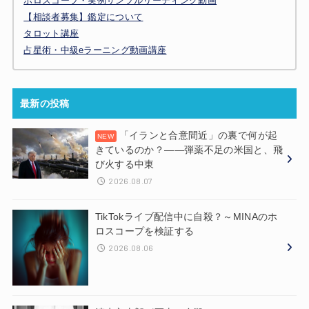
ホロスコープ・実例サンプルリーディング動画
【相談者募集】鑑定について
タロット講座
占星術・中級eラーニング動画講座
最新の投稿
「イランと合意間近」の裏で何が起
きているのか？——弾薬不足の米国と、飛
び火する中東
2026.08.07
TikTokライブ配信中に自殺？～MINAのホ
ロスコープを検証する
2026.08.06