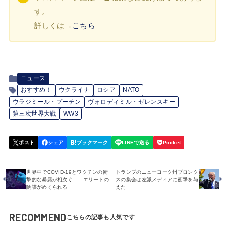
す。
詳しくは→
こちら
ニュース
おすすめ！
ウクライナ
ロシア
NATO
ウラジミール・プーチン
ヴォロディミル・ゼレンスキー
第三次世界大戦
WW3
世界中でCOVID-19とワクチンの衝
トランプのニューヨーク州ブロンク
撃的な暴露が相次ぐ――エリートの
スの集会は左派メディアに衝撃を与
陰謀がめくられる
えた
RECOMMEND