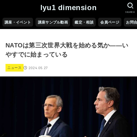
lyu1 dimension
SEARCH
講座・イベント
講座サンプル動画
鑑定・相談
会員ページ
お問
NATOは第三次世界大戦を始める気か――い
やすでに始まっている
2024.05.27
ニュース