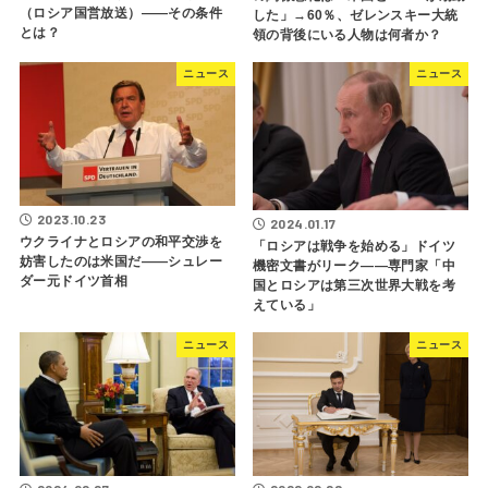
（ロシア国営放送）――その条件
した」→60％、ゼレンスキー大統
とは？
領の背後にいる人物は何者か？
ニュース
ニュース
2023.10.23
2024.01.17
ウクライナとロシアの和平交渉を
「ロシアは戦争を始める」ドイツ
妨害したのは米国だ――シュレー
機密文書がリーク――専門家「中
ダー元ドイツ首相
国とロシアは第三次世界大戦を考
えている」
ニュース
ニュース