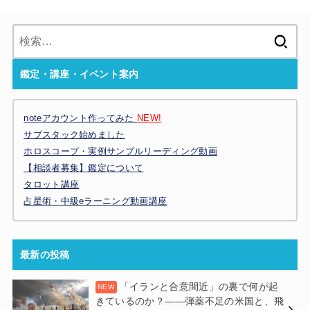
検
索:
鑑定・講座・イベント案内
noteアカウント作ってみた
NEW!
サブスタック始めました
ホロスコープ・実例サンプルリーディング動画
【相談者募集】鑑定について
タロット講座
占星術・中級eラーニング動画講座
最新の投稿
「イランと合意間近」の裏で何が起
きているのか？——弾薬不足の米国と、飛