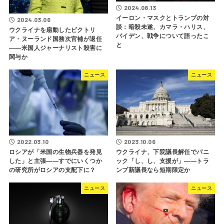
2024.08.13
イーロン・マスクとトランプの対
2024.03.06
談：暗殺未遂、カマラ・ハリス、
ウクライナを扇動したビクトリ
バイデン、戦争について語ったこ
ア・ヌーランド国務次官補が退任
と
――米国人ジャーナリスト殺害に
関与か
ニュース
ニュース
2022.03.10
2023.10.06
ロシアが「米国の生物兵器を発見
ウクライナ、下院議長解任でパニ
した」と主張――すでにいくつか
ック「し、し、支援が」――トラ
の研究所がロシアの支配下に？
ンプ新議長なら短期限定か
ニュース
ニュース