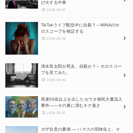
び火する中東
2026.08.07
TikTokライブ配信中に自殺？～MINAのホ
ロスコープを検証する
2026.08.06
清水良太郎が死去、自殺か？～ホロスコー
プを見てみた。
2026.08.04
死者50名以上を出したセウタ移民大量流入
事件——その裏に潜むキナ臭さ
2026.08.01
ガザ合意の裏側 ― ハマスの弱体化と、そ