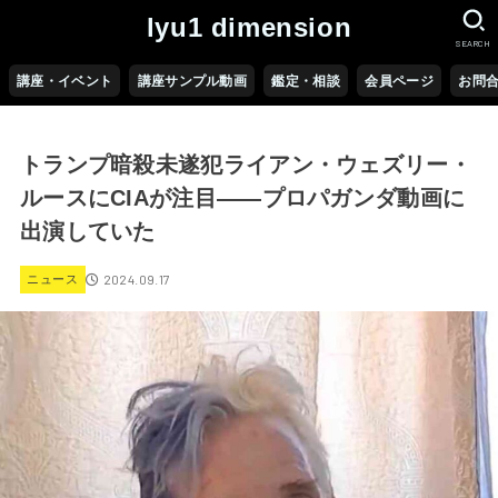
lyu1 dimension
SEARCH
講座・イベント
講座サンプル動画
鑑定・相談
会員ページ
お問
トランプ暗殺未遂犯ライアン・ウェズリー・
ルースにCIAが注目――プロパガンダ動画に
出演していた
2024.09.17
ニュース