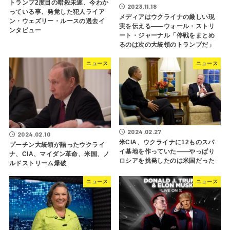
トランプ2度目の暗殺未遂、今わか
2023.11.18
っている事、発覚した犯人ライア
メディアはウクライナの厳しい現
ン・ウェズリー・ルースの過去イ
実を伝える――ウォール・ストリ
ンタビュー
ート・ジャーナル「停戦をまとめ
るのは次の大統領のトランプだ」
ニュース
ニュース
2024.02.27
2024.02.10
米CIA、ウクライナに12ものスパ
プーチン大統領が語ったウクライ
イ基地を作っていた――やっぱり
ナ、CIA、マイダン革命、米国、ノ
ロシアを挑発したのは米国だった
ルドストリーム爆破
ニュース
ニュース