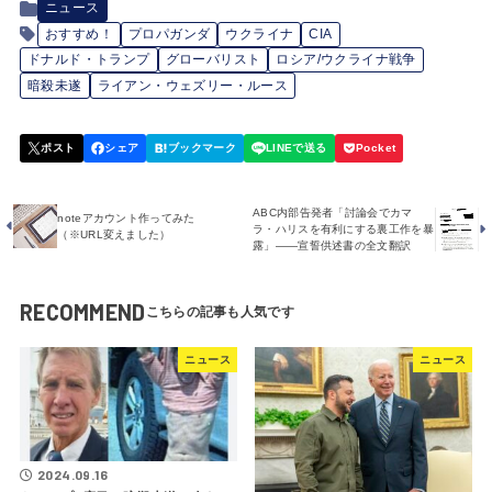
ニュース
おすすめ！
プロパガンダ
ウクライナ
CIA
ドナルド・トランプ
グローバリスト
ロシア/ウクライナ戦争
暗殺未遂
ライアン・ウェズリー・ルース
ABC内部告発者「討論会でカマ
noteアカウント作ってみた
ラ・ハリスを有利にする裏工作を暴
（※URL変えました）
露」――宣誓供述書の全文翻訳
RECOMMEND
ニュース
ニュース
2024.09.16