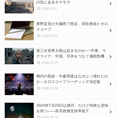
の先にあるモヤモヤ
2026.07.31
東野圭吾が大腸癌で死去、四柱推命とホロ
スコープ
2026.07.30
第三次世界大戦は起きるのか──中東、ウ
クライナ、中国、日本をつなぐ連鎖危機
2026.07.29
稀代の歌姫・中森明菜はなぜぶっ壊れたの
か～ホロスコープリーディング決定版
2026.07.28
2026年7月29日は満月、だけど特殊な意味
を持つ——高市政権支持率低下
2026.07.26