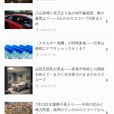
三山凌輝と花乃まりあのW不倫疑惑、妻の
趣里は？——3人のホロスコープ分析まと
め
2026.07.25
「エネルギー危機」が同時多発——日本は
最初にナフサショックがくる？
2026.07.24
山田五郎氏が死去——原発不明癌との闘病
を終えて～まさに生き様そのままのホロス
コープ
2026.07.22
7月23日太陽獅子座入り——今回の読みと
権力問題：福岡のドンのホロスコープから