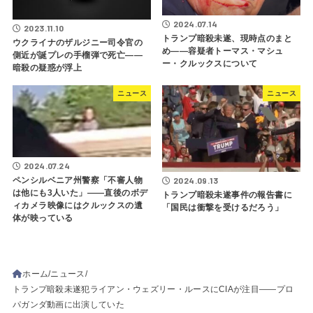
2024.07.14
2023.11.10
トランプ暗殺未遂、現時点のまと
ウクライナのザルジニー司令官の
め――容疑者トーマス・マシュ
側近が誕プレの手榴弾で死亡――
ー・クルックスについて
暗殺の疑惑が浮上
ニュース
ニュース
2024.07.24
ペンシルベニア州警察「不審人物
2024.09.13
は他にも3人いた」――直後のボデ
トランプ暗殺未遂事件の報告書に
ィカメラ映像にはクルックスの遺
「国民は衝撃を受けるだろう」
体が映っている
ホーム
ニュース
トランプ暗殺未遂犯ライアン・ウェズリー・ルースにCIAが注目――プロ
パガンダ動画に出演していた