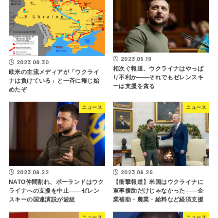
2023.09.19
2023.08.30
相次ぐ報道、ウクライナはやっぱ
欧米の主流メディアが「ウクライ
り不利か――それでもゼレンスキ
ナは負けている」と一斉に報じ始
ーは支援を貪る
めたぞ
ニュース
ニュース
2023.09.22
2023.09.25
NATO仲間割れ、ポーランドはウク
【衝撃報道】米国はウクライナに
ライナへの支援を中止――ゼレン
軍事援助だけじゃなかった――企
スキーの国連演説が波紋
業補助・農業・給料など経済支援
ニュース
ニュース