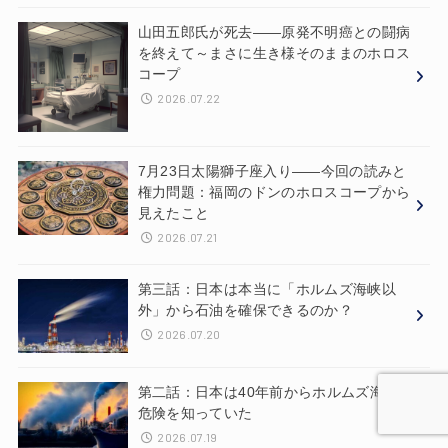
山田五郎氏が死去——原発不明癌との闘病
を終えて～まさに生き様そのままのホロス
コープ
2026.07.22
7月23日太陽獅子座入り——今回の読みと
権力問題：福岡のドンのホロスコープから
見えたこと
2026.07.21
第三話：日本は本当に「ホルムズ海峡以
外」から石油を確保できるのか？
2026.07.20
第二話：日本は40年前からホルムズ海峡の
危険を知っていた
2026.07.19