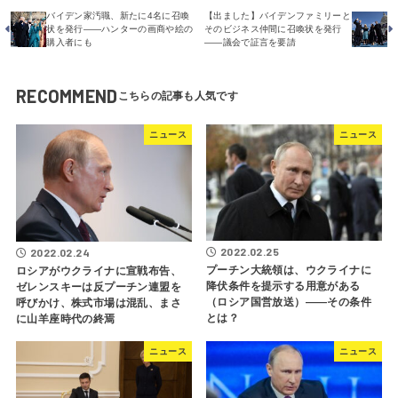
バイデン家汚職、新たに4名に召喚
【出ました】バイデンファミリーと
状を発行――ハンターの画商や絵の
そのビジネス仲間に召喚状を発行
購入者にも
――議会で証言を要請
RECOMMEND
ニュース
ニュース
2022.02.25
2022.02.24
プーチン大統領は、ウクライナに
ロシアがウクライナに宣戦布告、
降伏条件を提示する用意がある
ゼレンスキーは反プーチン連盟を
（ロシア国営放送）――その条件
呼びかけ、株式市場は混乱、まさ
とは？
に山羊座時代の終焉
ニュース
ニュース