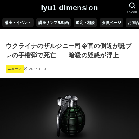
lyu1 dimension
SEARCH
講座・イベント
講座サンプル動画
鑑定・相談
会員ページ
お問
ウクライナのザルジニー司令官の側近が誕プ
レの手榴弾で死亡――暗殺の疑惑が浮上
2023.11.10
ニュース