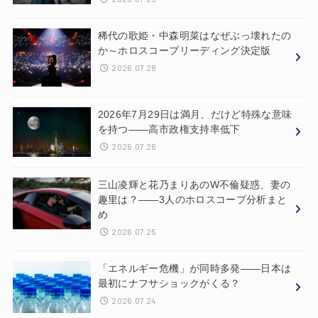
稀代の歌姫・中森明菜はなぜぶっ壊れたの
か～ホロスコープリーディング決定版
2026.07.28
2026年7月29日は満月、だけど特殊な意味
を持つ——高市政権支持率低下
2026.07.26
三山凌輝と花乃まりあのW不倫疑惑、妻の
趣里は？——3人のホロスコープ分析まと
め
2026.07.25
「エネルギー危機」が同時多発——日本は
最初にナフサショックがくる？
2026.07.24