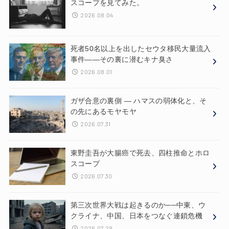
スコープを見てみた。
2026.08.04
死者50名以上を出したセウタ移民大量流入
事件——その裏に潜むキナ臭さ
2026.08.01
ガザ合意の裏側 ― ハマスの弱体化と、そ
の先にあるモヤモヤ
2026.07.31
東野圭吾が大腸癌で死去、四柱推命とホロ
スコープ
2026.07.30
第三次世界大戦は起きるのか──中東、ウ
クライナ、中国、日本をつなぐ連鎖危機
2026.07.29