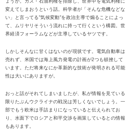
ょうか。ガス・石油利権を排除し、世界中を電気利権に
変えてしまおうという話。科学者が「そんな危機などな
い」と言ってる”気候変動”を政治主導で煽ることによっ
て、ムリヤリそういう流れに持って行くという構図。世
界経済フォーラムなどが主導しているヤツです。
しかしそんなに甘くはないのが現状です。電気自動車は
売れず、米国では海上風力発電の計画が2つも頓挫して
います。ただ将来なにか革新的な技術が発明される可能
性は大いにありますが。
おっと話がそれてしまいましたが、私が情報を見ている
限りたぶんウクライナの戦況は芳しくないでしょう。一
部でもう欧米は手詰まりになっていると伝えられてお
り、水面下でロシアと和平交渉を画策しているとの情報
もあります。