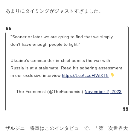
あまりにタイミングがジャストすぎました。
“Sooner or later we are going to find that we simply
don’t have enough people to fight.”
Ukraine’s commander-in-chief admits the war with
Russia is at a stalemate. Read his sobering assessment
in our exclusive interview
https://t.co/LceFlWtKT8
— The Economist (@TheEconomist)
November 2, 2023
ザルジニー将軍はこのインタビューで、「第一次世界大