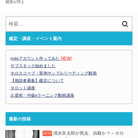
疑惑が浮上
検
索:
鑑定・講座・イベント案内
noteアカウント作ってみた
NEW!
サブスタック始めました
ホロスコープ・実例サンプルリーディング動画
【相談者募集】鑑定について
タロット講座
占星術・中級eラーニング動画講座
最新の投稿
清水良太郎が死去、自殺か？～ホロ