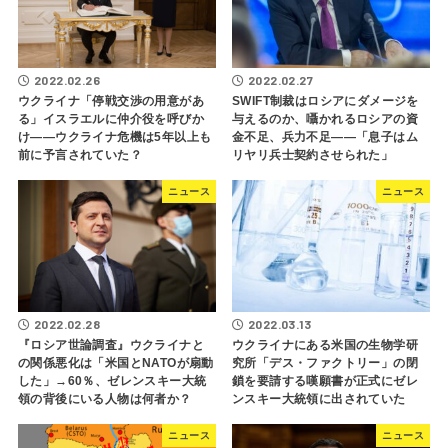
2022.02.26
2022.02.27
ウクライナ「停戦交渉の用意があ
SWIFT制裁はロシアにダメージを
る」イスラエルに仲介役を呼びか
与えるのか、囁かれるロシアの資
け――ウクライナ危機は5年以上も
金不足、兵力不足――「息子はム
前に予言されていた？
リヤリ兵士契約させられた」
ニュース
ニュース
2022.02.28
2022.03.13
『ロシア世論調査』ウクライナと
ウクライナにある米国の生物学研
の関係悪化は「米国とNATOが扇動
究所「デス・ファクトリー」の閉
した」→60％、ゼレンスキー大統
鎖を要請する嘆願書が正式にゼレ
領の背後にいる人物は何者か？
ンスキー大統領に出されていた
ニュース
ニュース