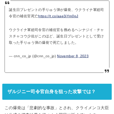
誕生日プレゼントの手りゅう弾が爆発、ウクライナ軍総司
令官の補佐官死亡
https://t.co/aae3iYm0pJ
ウクライナ軍総司令官の補佐官を務めるヘンナジイ・チャ
スチャコウ少佐がこのほど、誕生日プレゼントとして受け
取った手りゅう弾の爆発で死亡しました。
— cnn_co_jp (@cnn_co_jp)
November 8, 2023
ザルジニー司令官自身を狙った攻撃では？
この爆発は「悲劇的な事故」とされ、クライメンコ大臣