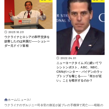
2023.10.23
ウクライナとロシアの和平交渉を
妨害したのは米国だ――シュレー
ダー元ドイツ首相
2022.04.01
ニューヨークタイムズに続いてワ
シントンポスト、ABC、NBC、
CNNがハンター・バイデンのラッ
プトップを報じる――「何かが近
い」ことを暗示するのか？
ホーム
ニュース
ウクライナのザルジニー司令官の側近が誕プレの手榴弾で死亡――暗殺の