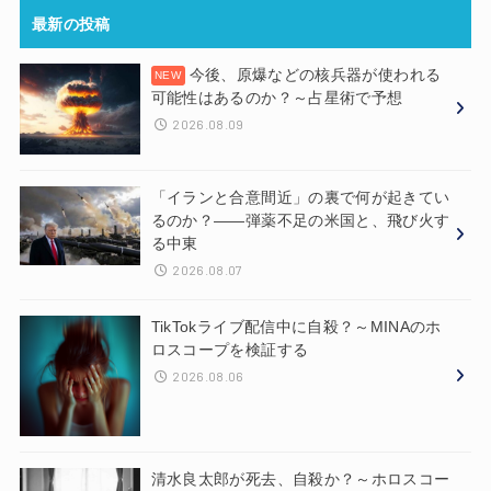
最新の投稿
今後、原爆などの核兵器が使われる
可能性はあるのか？～占星術で予想
2026.08.09
「イランと合意間近」の裏で何が起きてい
るのか？——弾薬不足の米国と、飛び火す
る中東
2026.08.07
TikTokライブ配信中に自殺？～MINAのホ
ロスコープを検証する
2026.08.06
清水良太郎が死去、自殺か？～ホロスコー