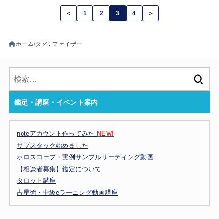
＜
1
2
3
4
＞
ホーム
タグ : ファイザー
検
索:
鑑定・講座・イベント案内
noteアカウント作ってみた
NEW!
サブスタック始めました
ホロスコープ・実例サンプルリーディング動画
【相談者募集】鑑定について
タロット講座
占星術・中級eラーニング動画講座