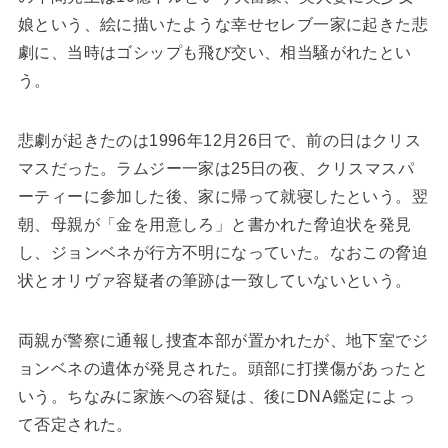
娘という、絵に描いたような幸せセレブ一家に起きた悲
劇に、当時はゴシップも飛び交い、相当騒がれたとい
う。
悲劇が起きたのは1996年12月26日で、前の日はクリス
マスだった。ラムジー一家は25日の夜、クリスマスパ
ーティーに参加した後、家に帰って就寝したという。翌
朝、母親が「金を用意しろ」と書かれた脅迫状を発見
し、ジョンベネが行方不明になっていた。なおこの脅迫
状とオリヴァ容疑者の筆跡は一致していないという。
両親が警察に通報し捜査本部が置かれたが、地下室でジ
ョンベネの遺体が発見された。頭部に打撲傷があったと
いう。ちなみに家族への容疑は、後にDNA鑑定によっ
て否定された。