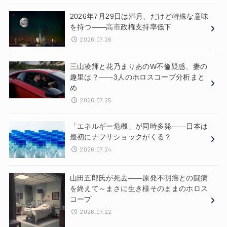
2026年7月29日は満月、だけど特殊な意味
を持つ——高市政権支持率低下
2026.07.26
三山凌輝と花乃まりあのW不倫疑惑、妻の
趣里は？——3人のホロスコープ分析まと
め
2026.07.25
「エネルギー危機」が同時多発——日本は
最初にナフサショックがくる？
2026.07.24
山田五郎氏が死去——原発不明癌との闘病
を終えて～まさに生き様そのままのホロス
コープ
2026.07.22