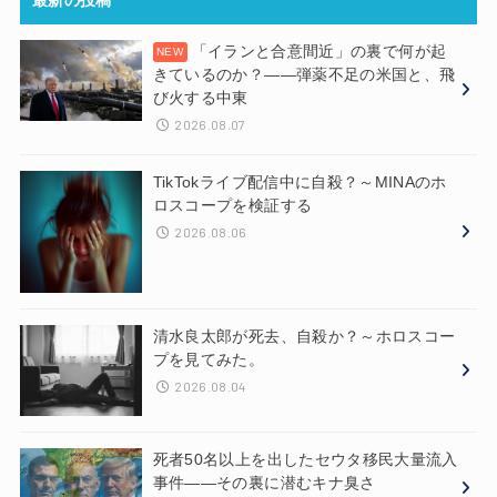
「イランと合意間近」の裏で何が起
きているのか？——弾薬不足の米国と、飛
び火する中東
2026.08.07
TikTokライブ配信中に自殺？～MINAのホ
ロスコープを検証する
2026.08.06
清水良太郎が死去、自殺か？～ホロスコー
プを見てみた。
2026.08.04
死者50名以上を出したセウタ移民大量流入
事件——その裏に潜むキナ臭さ