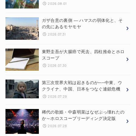
2026.08.01
ガザ合意の裏側 ― ハマスの弱体化と、そ
の先にあるモヤモヤ
2026.07.31
東野圭吾が大腸癌で死去、四柱推命とホロ
スコープ
2026.07.30
第三次世界大戦は起きるのか──中東、ウ
クライナ、中国、日本をつなぐ連鎖危機
2026.07.29
稀代の歌姫・中森明菜はなぜぶっ壊れたの
か～ホロスコープリーディング決定版
2026.07.28