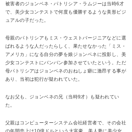
被害者のジョンベネ・パトリシア・ラムジーは当時6才
で、美少女コンテストで何度も優勝するような美形ビジ
ュアルの子だった。
母親のパトリシアもミス・ウェストバージニアなどに選
ばれるような人だったらしく、果たせなかった「ミス・
アメリカ」になる自分の夢を娘ジョンベネに投影し、美
少女コンテストにバンバン参加させていたという。ただ
母パトリシアはジョンベネのおねしょ癖に激昂する事が
あり、当初は犯行が疑われていた。
なお父も、ジョンベネの兄（当時9才）も疑われてい
た。
父親はコンピューターシステム会社経営者で、その会社
の年間売上は10億ドルという大富豪、美人妻に美少女