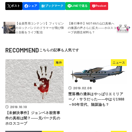
【会員専用コンテンツ】フィリピン
【暴行事件】NGT48の山口真帆へ
のロックバンドのドラマーが飛び降
の擁護の声さらに拡大――ホロスコ
り自殺をライブ配信
ープ的懸念材料も？
RECOMMEND
海外
ニュース
2019.02.08
墜落機の遺体はやっぱりエミリア
ーノ・サラだった――やはり1988
～90年世代、陰謀論も？
2019.10.10
【未解決事件】ジョンベネ殺害事
件の真相は闇？――兄バーク氏の
ホロスコープ