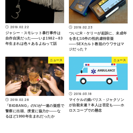
2019.02.22
2019.02.23
ジャシー・スモレット暴行事件は
ついにR・ケリーが起訴に、未成年
自作自演だった――いま1982～83
を含む10件の性的虐待容疑
年生まれは色々あるよねって話
――SEXカルト教祖のウワサはマ
ジだった？
ニュース
ニュース
2019.03.18
2019.02.28
マイケルの娘パリス・ジャクソン
が自殺未遂？本人は否定も――ホ
「BIGBANG」のV.Iが一連の疑惑で
ロスコープでの懸念
警察に出頭、捜査に協力か――な
るほど1990年生まれだったか