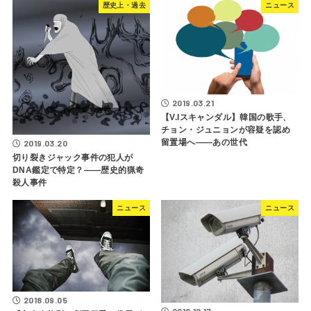
歴史上・過去
ニュース
2019.03.21
【V.Iスキャンダル】韓国の歌手、
チョン・ジュニョンが容疑を認め
留置場へ――あの世代
2019.03.20
切り裂きジャック事件の犯人が
DNA鑑定で特定？――歴史的猟奇
殺人事件
ニュース
ニュース
2018.09.05