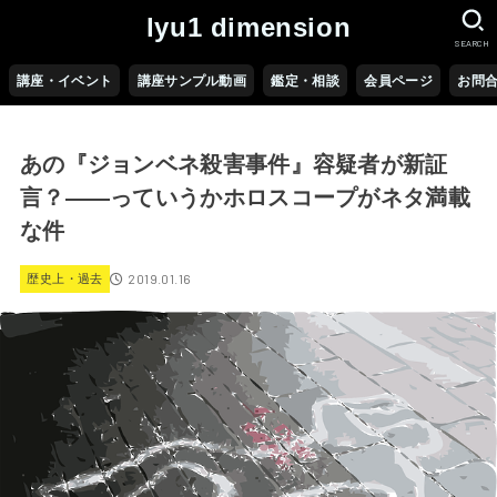
lyu1 dimension
SEARCH
講座・イベント
講座サンプル動画
鑑定・相談
会員ページ
お問
あの『ジョンベネ殺害事件』容疑者が新証
言？――っていうかホロスコープがネタ満載
な件
2019.01.16
歴史上・過去