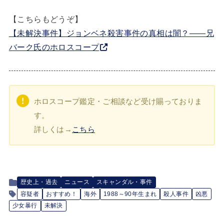
【こちらもどうぞ】
【未解決事件】ジョンベネ殺害事件の真相は闇？――兄
バーク氏のホロスコープ
ホロスコープ鑑定・ご相談など受け賜っておりま
す。
詳しくは→
こちら
歴史上・過去
ニュース
スキャンダル・事件
容疑者
おすすめ！
海外
1988～90年生まれ
殺人事件
凶悪
少女暴行
未解決