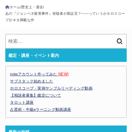
ホーム
歴史上・過去
あの『ジョンベネ殺害事件』容疑者が新証言？――っていうかホロスコー
プがネタ満載な件
検
索:
鑑定・講座・イベント案内
noteアカウント作ってみた
NEW!
サブスタック始めました
ホロスコープ・実例サンプルリーディング動画
【相談者募集】鑑定について
タロット講座
占星術・中級eラーニング動画講座
最新の投稿