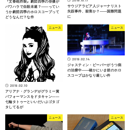
2018.10.17
『文春砲炸裂』劇団四季の俳優が
サウジアラビア人ジャーナリスト
パワハラで自殺未遂？――ってい
失踪事件、殺害か？――国際問題
うか劇団四季のホロスコープって
に
どうなんだ？な件
ニュース
ニュース
2019.02.14
ジャスティン・ビーバーがうつ病
の治療中――確かにいま彼のホロ
スコープはかなり厳しい件
2019.02.10
アリアナ・グランデがグラミー賞
パフォーマンスをドタキャン――
七輪タトゥーといいだいぶゴタゴ
タしてるが
ニュース
ニュース