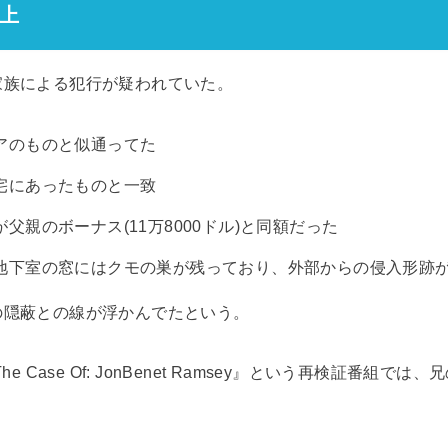
上
家族による犯行が疑われていた。
アのものと似通ってた
宅にあったものと一致
父親のボーナス(11万8000ドル)と同額だった
地下室の窓にはクモの巣が残っており、外部からの侵入形跡
の隠蔽との線が浮かんでたという。
e Case Of: JonBenet Ramsey』という再検証番組