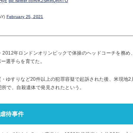
0HyE
pic.twitter.com/K2SmRQRnTO
AY)
February 25, 2021
権・2012年ロンドンオリンピックで体操のヘッドコーチを務
バー選手らを育てた。
・ゆすりなど20件以上の犯罪容疑で起訴された後、米現地2
憩所で、自殺遺体で発見されたという。
虐待事件