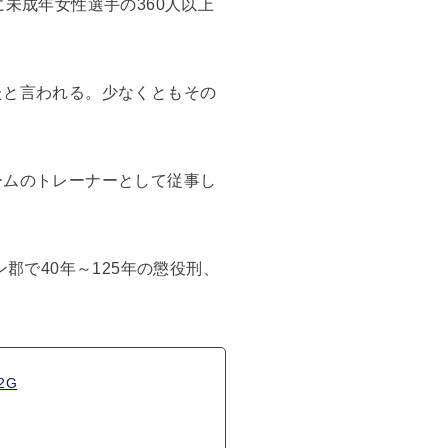
未成年女性選手の360人以上
たと言われる。少なくともその
ームのトレーナーとして従事し
郡で40年～125年の懲役刑、
K2G