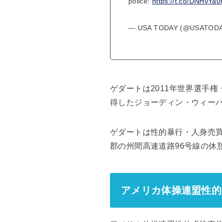
police:
https://t.co/DNHvYa
— USA TODAY (@USATOD
ゲダートは2011年世界選手
得したジョーディン・ウィー
ゲダートは性的暴行・人身売買
郡の州間高速道路96号線の休
アメリカ体操連盟性的