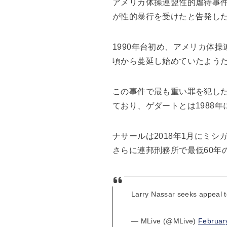
アメリカ体操連盟性的虐待事件
が性的暴行を受けたと告発し
1990年台初め、アメリカ体
頃から蔓延し始めていたよう
この事件で最も重い罪を犯した
ており、ゲダートとは1988
ナサールは2018年1月にミシ
さらに連邦刑務所で最低60年
Larry Nassar seeks appeal 
— MLive (@MLive)
Februar