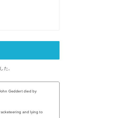
した。
John Geddert died by
racketeering and lying to