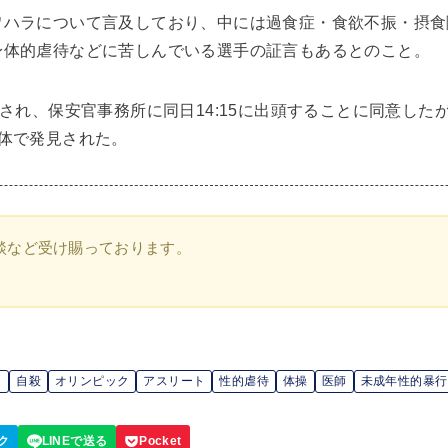
ワハラについて言及しており、中には過食症・食欲不振・摂食
身体的虐待などに苦しんでいる選手の証言もあるとのこと。
発され、保安官事務所に同日14:15に出頭することに同意し
体で発見された。
談など受け賜っております。
ラ
自殺
オリンピック
アスリート
性的虐待
体操
医師
未成年性的暴行