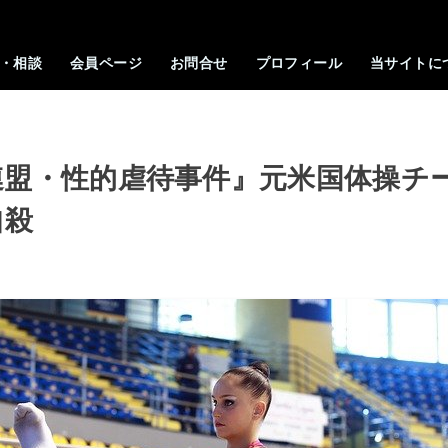
・相談
会員ページ
お問合せ
プロフィール
当サイトに
連盟・性的虐待事件』元米国体操チ
自殺