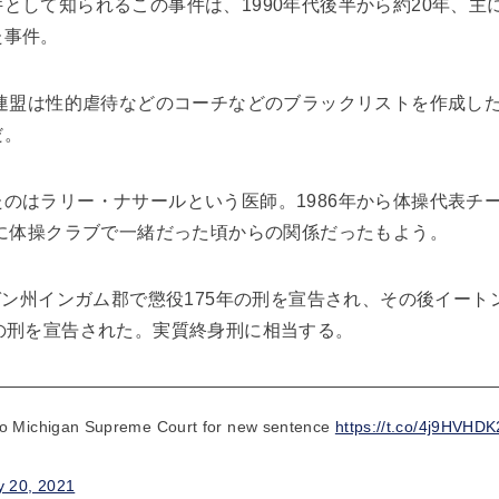
として知られるこの事件は、1990年代後半から約20年、主に
た事件。
操連盟は性的虐待などのコーチなどのブラックリストを作成し
だ。
のはラリー・ナサールという医師。1986年から体操代表チ
年に体操クラブで一緒だった頃からの関係だったもよう。
ガン州インガム郡で懲役175年の刑を宣告され、その後イートン
の刑を宣告された。実質終身刑に相当する。
to Michigan Supreme Court for new sentence
https://t.co/4j9HVHD
y 20, 2021