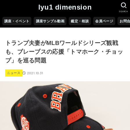
lyu1 dimension
SEARCH
講座・イベント
講座サンプル動画
鑑定・相談
会員ページ
お問
トランプ夫妻がMLBワールドシリーズ観戦
も、ブレーブスの応援「トマホーク・チョッ
プ」を巡る問題
2021.10.31
ニュース