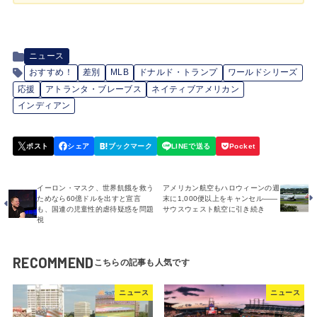
ニュース
おすすめ！
差別
MLB
ドナルド・トランプ
ワールドシリーズ
応援
アトランタ・ブレーブス
ネイティブアメリカン
インディアン
イーロン・マスク、世界飢餓を救う
アメリカン航空もハロウィーンの週
ためなら60億ドルを出すと宣言
末に1,000便以上をキャンセル――
も、国連の児童性的虐待疑惑を問題
サウスウェスト航空に引き続き
視
RECOMMEND
ニュース
ニュース