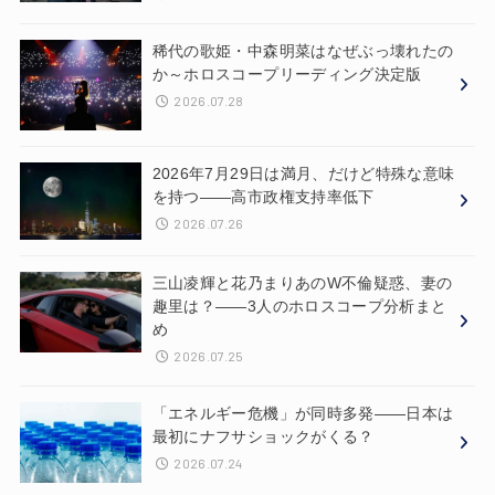
稀代の歌姫・中森明菜はなぜぶっ壊れたの
か～ホロスコープリーディング決定版
2026.07.28
2026年7月29日は満月、だけど特殊な意味
を持つ——高市政権支持率低下
2026.07.26
三山凌輝と花乃まりあのW不倫疑惑、妻の
趣里は？——3人のホロスコープ分析まと
め
2026.07.25
「エネルギー危機」が同時多発——日本は
最初にナフサショックがくる？
2026.07.24