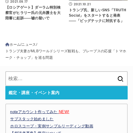
2021.09.17
2021.10.21
【ロシアゲート】ダーラム特別検
トランプ氏、新しいSNS「TRUTH
察官がヒラリー氏の元弁護士を大
Social」をスタートすると発表
陪審に起訴――嘘の疑いで
――「ビッグテックに対抗する」
ホーム
ニュース
トランプ夫妻がMLBワールドシリーズ観戦も、ブレーブスの応援「トマホ
ーク・チョップ」を巡る問題
検
索:
鑑定・講座・イベント案内
noteアカウント作ってみた
NEW!
サブスタック始めました
ホロスコープ・実例サンプルリーディング動画