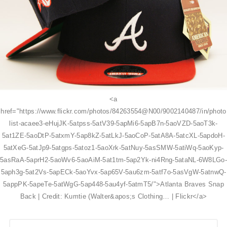
<a
href="https://www.flickr.com/photos/84263554@N00/9002140487/in/photo
list-acaee3-eHujJK-5atpss-5atV39-5apMi6-5apB7n-5aoVZD-5aoT3k-
5at1ZE-5aoDtP-5atxmY-5ap8kZ-5atLkJ-5aoCoP-5atA8A-5atcXL-5apdoH-
5atXeG-5atJp9-5atgps-5atoz1-5aoXrk-5atNuy-5asSMW-5atiWq-5aoKyp-
5asRaA-5aprH2-5aoWv6-5aoAiM-5at1tm-5ap2Yk-ni4Rng-5ataNL-6W8LGo-
5aph3g-5at2Vs-5apECk-5aoYvx-5ap65V-5au6zm-5atf7o-5asVgW-5atnwQ-
5appPK-5apeTe-5atWgG-5ap448-5au4yf-5atmT5/">Atlanta Braves Snap
Back | Credit: Kumtie (Walter&apos;s Clothing… | Flickr</a>