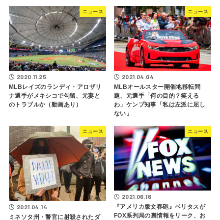
ニュース
ニュース
2020.11.25
2021.04.04
MLBレイズのランディ・アロザリ
MLBオールスター開催地移転問
ナ選手がメキシコで勾留、元妻と
題、元選手「何の目的？笑える
のトラブルか（動画あり）
わ」ケンプ知事「私は左派に屈し
ない」
ニュース
ニュース
2021.06.16
2021.04.14
『アメリカ版文春砲』ベリタスが
FOX系列局の裏情報をリーク、お
ミネソタ州・警官に射殺されたダ