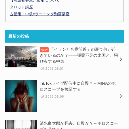
【相談者募集】鑑定について
タロット講座
占星術・中級eラーニング動画講座
最新の投稿
「イランと合意間近」の裏で何が起
きているのか？——弾薬不足の米国と、飛
び火する中東
2026.08.07
TikTokライブ配信中に自殺？～MINAのホ
ロスコープを検証する
2026.08.06
清水良太郎が死去、自殺か？～ホロスコー