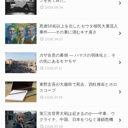
プを見てみた。
2026.08.04
死者50名以上を出したセウタ移民大量流入
事件——その裏に潜むキナ臭さ
2026.08.01
ガザ合意の裏側 ― ハマスの弱体化と、そ
の先にあるモヤモヤ
2026.07.31
東野圭吾が大腸癌で死去、四柱推命とホロ
スコープ
2026.07.30
第三次世界大戦は起きるのか──中東、ウ
クライナ、中国、日本をつなぐ連鎖危機
2026.07.29