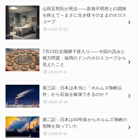
山田五郎氏が死去——原発不明癌との闘病
を終えて～まさに生き様そのままのホロス
コープ
2026.07.22
7月23日太陽獅子座入り——今回の読みと
権力問題：福岡のドンのホロスコープから
見えたこと
2026.07.21
第三話：日本は本当に「ホルムズ海峡以
外」から石油を確保できるのか？
2026.07.20
第二話：日本は40年前からホルムズ海峡の
危険を知っていた
2026.07.19