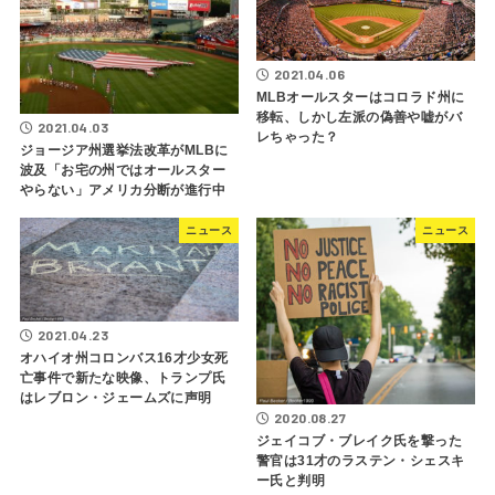
2021.04.06
MLBオールスターはコロラド州に
移転、しかし左派の偽善や嘘がバ
2021.04.03
レちゃった？
ジョージア州選挙法改革がMLBに
波及「お宅の州ではオールスター
やらない」アメリカ分断が進行中
ニュース
ニュース
2021.04.23
オハイオ州コロンバス16才少女死
亡事件で新たな映像、トランプ氏
はレブロン・ジェームズに声明
2020.08.27
ジェイコブ・ブレイク氏を撃った
警官は31才のラステン・シェスキ
ー氏と判明