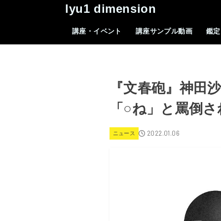
lyu1 dimension
講座・イベント
講座サンプル動画
鑑定
『文春砲』神田
「○ね」と罵倒さ
2022.01.06
ニュース