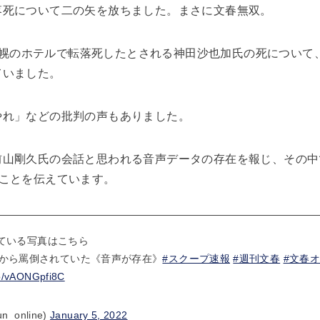
落死について二の矢を放ちました。まさに文春無双。
先の札幌のホテルで転落死したとされる神田沙也加氏の死につい
ていました。
やれ」などの批判の声もありました。
前山剛久氏の会話と思われる音声データの存在を報じ、その中
たことを伝えています。
れている写真はこちら
から罵倒されていた《音声が存在》
#スクープ速報
#週刊文春
#文春
.co/vAONGpfi8C
_online)
January 5, 2022