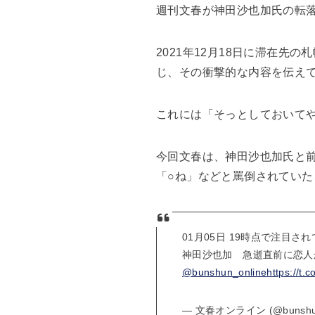
週刊文春が神田沙也加氏の転
2021年12月18日に滞在
じ、その衝撃的な内容を伝え
これには「そっとしておいて
今回文春は、神田沙也加氏と
「○ね」などと罵倒されてい
01月05日 19時点で注目さ
神田沙也加 急逝直前に恋人
@bunshun_online
https://t
— 文春オンライン (@bunshun