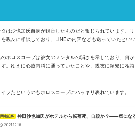
ータは沙也加氏自身が録音したものだと報じられています。リ
を親友に相談しており、LINEの内容なども送っていたとい
氏のホロスコープは彼女のメンタルの弱さを示しており、何か
ます。ゆえに心療内科に通っていたことや、親友に頻繁に相談
タイプだというのもホロスコープにハッキリ表れています。
神田沙也加氏がホテルから転落死、自殺か？――気にな
関連記事
2021.12.19