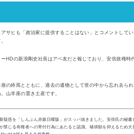
もアサヒも「政治家に提供することはない」とコメントしてい
す。
リーHDの新浪剛史社長はアベ友だと報じており、安倍政権時
羊座の終焉とともに、過去の遺物として世の中から忘れ去られ
ね。山羊座の置き土産です。
新疑惑を「しんぶん赤旗日曜版」がスッパ抜きました。安倍氏の秘書た
が禁じる有権者への寄付行為にあたると認識、補填額を抑えるため大