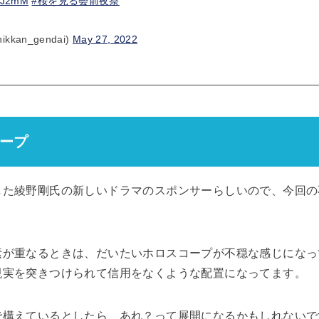
QLJ2mM
#桜を見る会前夜祭
kkan_gendai)
May 27, 2022
ープ
した綾野剛氏の新しいドラマのスポンサーらしいので、今回の
素が重なるときは、だいたいホロスコープが不穏な感じになっ
現実を突きつけられて信用をなくような配置になってます。
で構えているとしたら、あれ？って展開になるかもしれないで