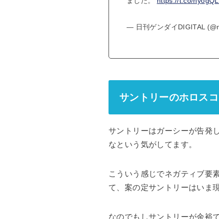
ました。
https://t.co/hyog
— 日刊ゲンダイDIGITAL (@ni
サントリーのホロスコ
サントリーはガーシーが告発
なという気がしてます。
こういう感じでネガティブ要
て、案の定サントリーはいま
なのでもしサントリーが余裕