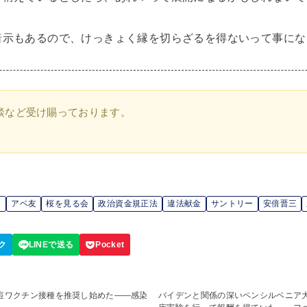
暗示もあるので、けっきょく縁を切らざるを得ないって事にな
談など受け賜っております。
！
アベ友
桜を見る会
政治資金規正法
違法献金
サントリー
安倍晋三
痘ワクチン接種を推奨し始めた――感染
バイデンと関係の深いペンシルベニア