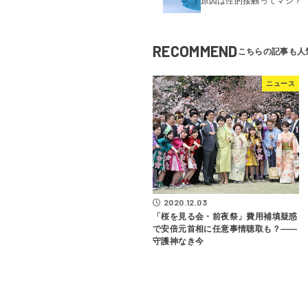
原因は性的接触ってマジ？
RECOMMEND
ニュース
2020.12.03
「桜を見る会・前夜祭」費用補填疑惑
で安倍元首相に任意事情聴取も？――
守護神なき今