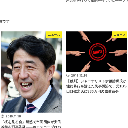
床実験を行って報酬を得ていた――フ
ニュース
ニュース
2019.12.18
【裁判】ジャーナリスト伊藤詩織氏が
性的暴行を訴えた民事訴訟で、元TBS
山口敬之氏に330万円の賠償命令
2019.11.18
「桜を見る会」疑惑で市民団体が安倍
首相を刑事告発――ホロスコープはバ