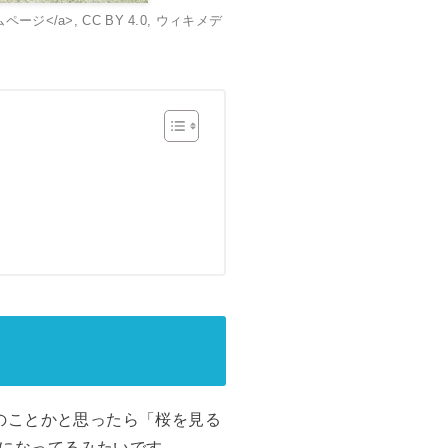
相官邸ホームページ</a>, CC BY 4.0, ウィキメデ
のことかと思ったら「桜を見る
になってるみたいです。