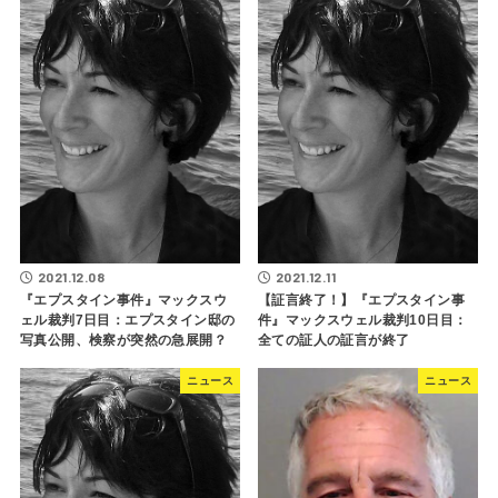
2021.12.08
2021.12.11
『エプスタイン事件』マックスウ
【証言終了！】『エプスタイン事
ェル裁判7日目：エプスタイン邸の
件』マックスウェル裁判10日目：
写真公開、検察が突然の急展開？
全ての証人の証言が終了
ニュース
ニュース