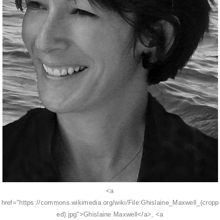
<a
href="https://commons.wikimedia.org/wiki/File:Ghislaine_Maxwell_(cropp
ed).jpg">Ghislaine Maxwell</a>, <a