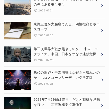
の先にあるモヤモヤ
2026.07.31
東野圭吾が大腸癌で死去、四柱推命とホロ
スコープ
2026.07.30
第三次世界大戦は起きるのか──中東、ウ
クライナ、中国、日本をつなぐ連鎖危機
2026.07.29
稀代の歌姫・中森明菜はなぜぶっ壊れたの
か～ホロスコープリーディング決定版
2026.07.28
2026年7月29日は満月、だけど特殊な意味
を持つ——高市政権支持率低下