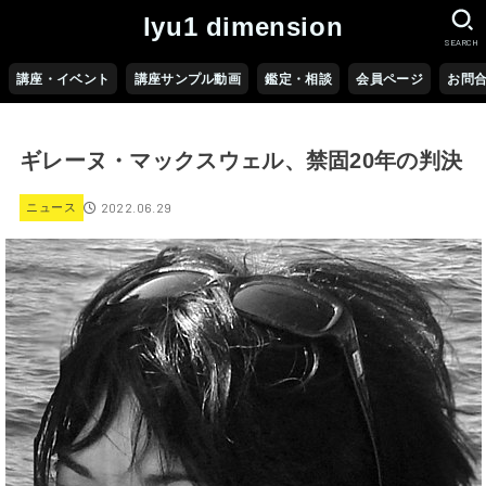
lyu1 dimension
SEARCH
講座・イベント
講座サンプル動画
鑑定・相談
会員ページ
お問
ギレーヌ・マックスウェル、禁固20年の判決
2022.06.29
ニュース