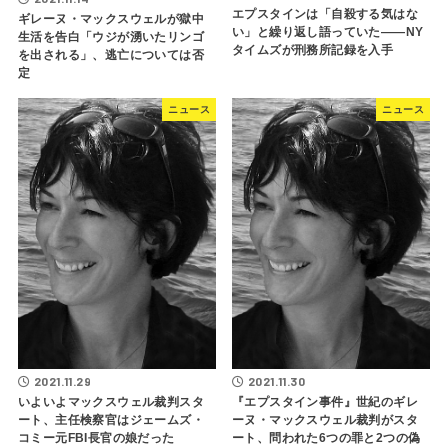
エプスタインは「自殺する気はな
ギレーヌ・マックスウェルが獄中
い」と繰り返し語っていた――NY
生活を告白「ウジが湧いたリンゴ
タイムズが刑務所記録を入手
を出される」、逃亡については否
定
ニュース
ニュース
2021.11.29
2021.11.30
いよいよマックスウェル裁判スタ
『エプスタイン事件』世紀のギレ
ート、主任検察官はジェームズ・
ーヌ・マックスウェル裁判がスタ
コミー元FBI長官の娘だった
ート、問われた6つの罪と2つの偽