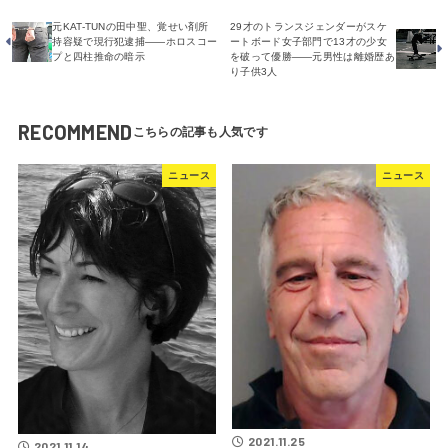
元KAT-TUNの田中聖、覚せい剤所
29才のトランスジェンダーがスケ
持容疑で現行犯逮捕――ホロスコー
ートボード女子部門で13才の少女
プと四柱推命の暗示
を破って優勝――元男性は離婚歴あ
り子供3人
RECOMMEND
ニュース
ニュース
2021.11.25
2021.11.14