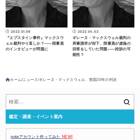
2022.01.06
2022.04.02
『エプスタイン事件』マックスウ
ギレーヌ・マックスウェル裁判の
ェル裁判やり直しか？――陪審員
再審請求が却下、陪審員が虚偽の
のインタビューが問題に
回答をしていた問題――控訴の可
能性？
ホーム
ニュース
ギレーヌ・マックスウェル、禁固20年の判決
検
索:
鑑定・講座・イベント案内
noteアカウント作ってみた
NEW!