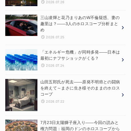
2026.07.26
三山凌輝と花乃まりあのW不倫疑惑、妻の
趣里は？——3人のホロスコープ分析まと
め
2026.07.25
「エネルギー危機」が同時多発——日本は
最初にナフサショックがくる？
2026.07.24
山田五郎氏が死去——原発不明癌との闘病
を終えて～まさに生き様そのままのホロス
コープ
2026.07.22
7月23日太陽獅子座入り——今回の読みと
権力問題：福岡のドンのホロスコープから