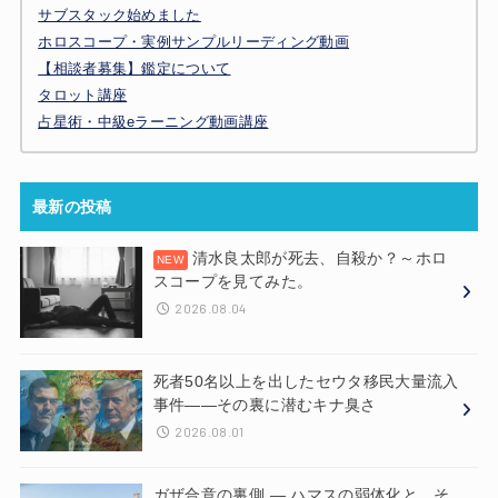
サブスタック始めました
ホロスコープ・実例サンプルリーディング動画
【相談者募集】鑑定について
タロット講座
占星術・中級eラーニング動画講座
最新の投稿
清水良太郎が死去、自殺か？～ホロ
スコープを見てみた。
2026.08.04
死者50名以上を出したセウタ移民大量流入
事件——その裏に潜むキナ臭さ
2026.08.01
ガザ合意の裏側 ― ハマスの弱体化と、そ