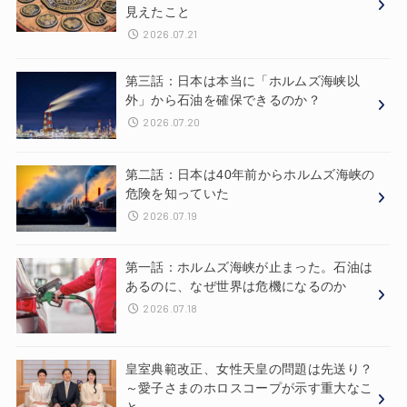
見えたこと
2026.07.21
第三話：日本は本当に「ホルムズ海峡以
外」から石油を確保できるのか？
2026.07.20
第二話：日本は40年前からホルムズ海峡の
危険を知っていた
2026.07.19
第一話：ホルムズ海峡が止まった。石油は
あるのに、なぜ世界は危機になるのか
2026.07.18
皇室典範改正、女性天皇の問題は先送り？
～愛子さまのホロスコープが示す重大なこ
と