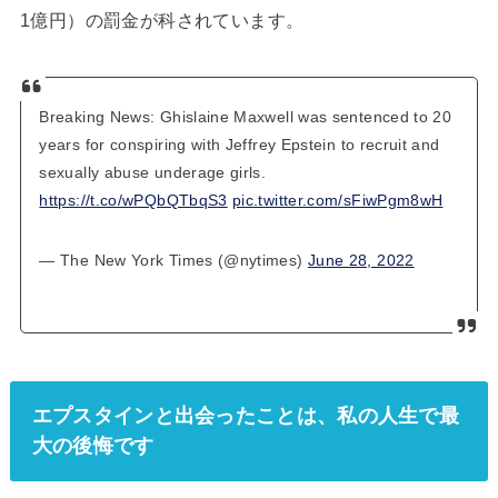
1億円）の罰金が科されています。
Breaking News: Ghislaine Maxwell was sentenced to 20
years for conspiring with Jeffrey Epstein to recruit and
sexually abuse underage girls.
https://t.co/wPQbQTbqS3
pic.twitter.com/sFiwPgm8wH
— The New York Times (@nytimes)
June 28, 2022
エプスタインと出会ったことは、私の人生で最
大の後悔です