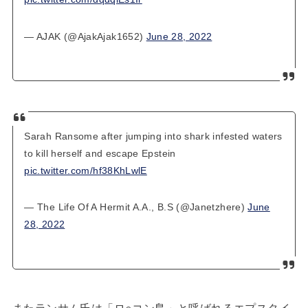
— AJAK (@AjakAjak1652)
June 28, 2022
Sarah Ransome after jumping into shark infested waters
to kill herself and escape Epstein
pic.twitter.com/hf38KhLwlE
— The Life Of A Hermit A.A., B.S (@Janetzhere)
June
28, 2022