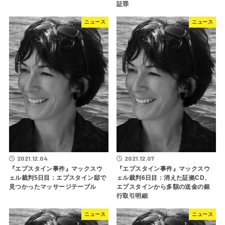
証罪
ニュース
ニュース
2021.12.04
2021.12.07
『エプスタイン事件』マックスウ
『エプスタイン事件』マックスウ
ェル裁判5日目：エプスタイン邸で
ェル裁判6日目：消えた証拠CD、
見つかったマッサージテーブル
エプスタインから多額の送金の銀
行取引明細
ニュース
ニュース