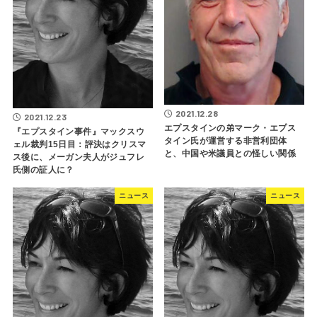
2021.12.28
2021.12.23
エプスタインの弟マーク・エプス
『エプスタイン事件』マックスウ
タイン氏が運営する非営利団体
ェル裁判15日目：評決はクリスマ
と、中国や米議員との怪しい関係
ス後に、メーガン夫人がジュフレ
氏側の証人に？
ニュース
ニュース