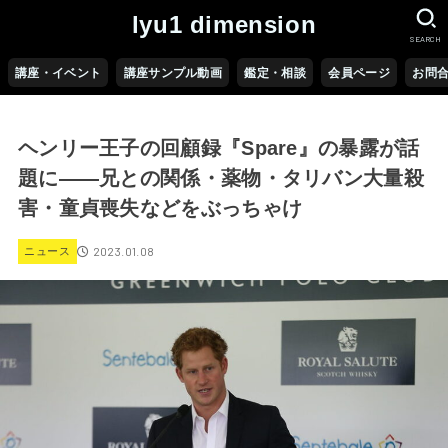
lyu1 dimension
SEARCH
講座・イベント
講座サンプル動画
鑑定・相談
会員ページ
お問
ヘンリー王子の回顧録『Spare』の暴露が話
題に――兄との関係・薬物・タリバン大量殺
害・童貞喪失などをぶっちゃけ
2023.01.08
ニュース