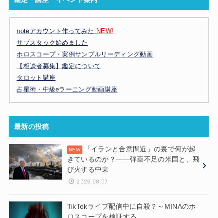
noteアカウント作ってみた
NEW!
サブスタック始めました
ホロスコープ・実例サンプルリーディング動画
【相談者募集】鑑定について
タロット講座
占星術・中級eラーニング動画講座
最新の投稿
「イランと合意間近」の裏で何が起
きているのか？——弾薬不足の米国と、飛
び火する中東
2026.08.07
TikTokライブ配信中に自殺？～MINAのホ
ロスコープを検証する