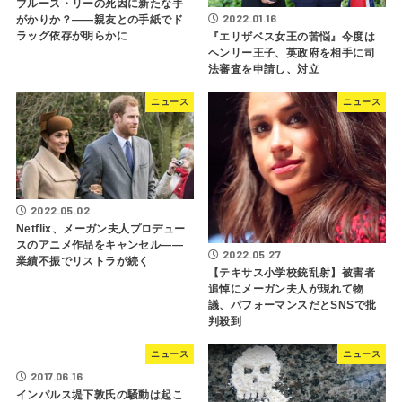
ブルース・リーの死因に新たな手
2022.01.16
がかりか？――親友との手紙でド
ラッグ依存が明らかに
『エリザベス女王の苦悩』今度は
ヘンリー王子、英政府を相手に司
法審査を申請し、対立
ニュース
ニュース
2022.05.02
Netflix、メーガン夫人プロデュー
スのアニメ作品をキャンセル――
2022.05.27
業績不振でリストラが続く
【テキサス小学校銃乱射】被害者
追悼にメーガン夫人が現れて物
議、パフォーマンスだとSNSで批
判殺到
ニュース
ニュース
2017.06.16
インパルス堤下敦氏の騒動は起こ