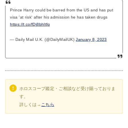
Prince Harry could be barred from the US and has put
visa 'at risk' after his admission he has taken drugs
https://t.co/fDj8bhItfq
— Daily Mail U.K. (@DailyMailUK)
January 8, 2023
ホロスコープ鑑定・ご相談など受け賜っておりま
す。
詳しくは→
こちら