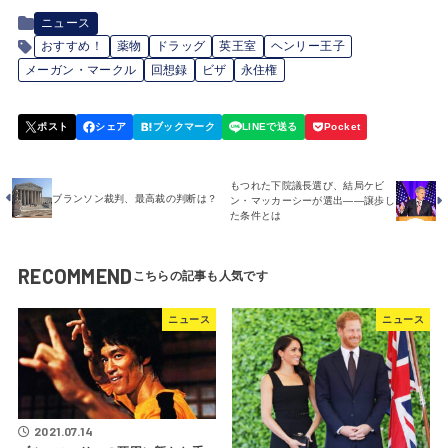
ニュース
おすすめ！
薬物
ドラッグ
英王室
ヘンリー王子
メーガン・マークル
回想録
ビザ
永住権
もつれた下院議長選び、結局ケビ
ブランソン裁判、最高裁の判断は？
ン・マッカーシーが選出――譲歩し
た条件とは
RECOMMEND
ニュース
ニュース
2021.07.14