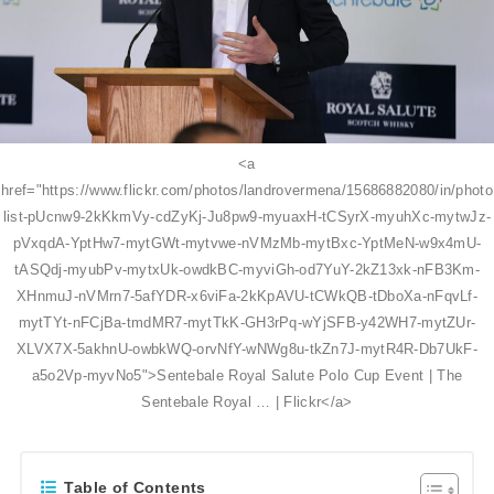
<a
href="https://www.flickr.com/photos/landrovermena/15686882080/in/photo
list-pUcnw9-2kKkmVy-cdZyKj-Ju8pw9-myuaxH-tCSyrX-myuhXc-mytwJz-
pVxqdA-YptHw7-mytGWt-mytvwe-nVMzMb-mytBxc-YptMeN-w9x4mU-
tASQdj-myubPv-mytxUk-owdkBC-myviGh-od7YuY-2kZ13xk-nFB3Km-
XHnmuJ-nVMrn7-5afYDR-x6viFa-2kKpAVU-tCWkQB-tDboXa-nFqvLf-
mytTYt-nFCjBa-tmdMR7-mytTkK-GH3rPq-wYjSFB-y42WH7-mytZUr-
XLVX7X-5akhnU-owbkWQ-orvNfY-wNWg8u-tkZn7J-mytR4R-Db7UkF-
a5o2Vp-myvNo5">Sentebale Royal Salute Polo Cup Event | The
Sentebale Royal … | Flickr</a>
Table of Contents