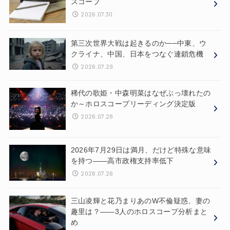
スコープ
2026.07.30
第三次世界大戦は起きるのか──中東、ウ
クライナ、中国、日本をつなぐ連鎖危機
2026.07.29
稀代の歌姫・中森明菜はなぜぶっ壊れたの
か～ホロスコープリーディング決定版
2026.07.28
2026年7月29日は満月、だけど特殊な意味
を持つ——高市政権支持率低下
2026.07.26
三山凌輝と花乃まりあのW不倫疑惑、妻の
趣里は？——3人のホロスコープ分析まと
め