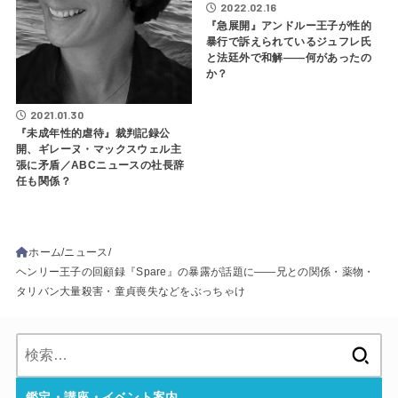
2022.02.16
『急展開』アンドルー王子が性的
暴行で訴えられているジュフレ氏
と法廷外で和解――何があったの
か？
2021.01.30
『未成年性的虐待』裁判記録公
開、ギレーヌ・マックスウェル主
張に矛盾／ABCニュースの社長辞
任も関係？
ホーム
ニュース
ヘンリー王子の回顧録『Spare』の暴露が話題に――兄との関係・薬物・
タリバン大量殺害・童貞喪失などをぶっちゃけ
検
索:
鑑定・講座・イベント案内