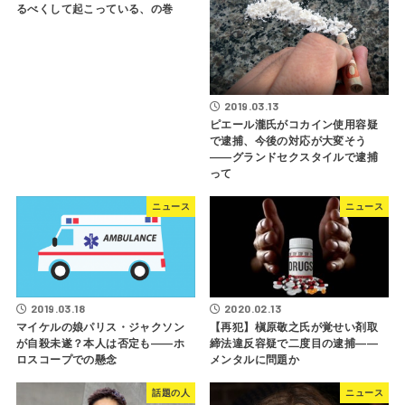
るべくして起こっている、の巻
2019.03.13
ピエール瀧氏がコカイン使用容疑
で逮捕、今後の対応が大変そう
――グランドセクスタイルで逮捕
って
ニュース
ニュース
2019.03.18
2020.02.13
マイケルの娘パリス・ジャクソン
【再犯】槇原敬之氏が覚せい剤取
が自殺未遂？本人は否定も――ホ
締法違反容疑で二度目の逮捕――
ロスコープでの懸念
メンタルに問題か
話題の人
ニュース