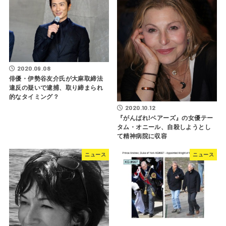
2020.09.08
俳優・伊勢谷友介氏が大麻取締法
違反の疑いで逮捕、取り締まられ
的なタイミング？
2020.10.12
『がんばれ!ベアーズ』の女優テー
タム・オニール、自殺しようとし
て精神病院に収容
ニュース
ニュース