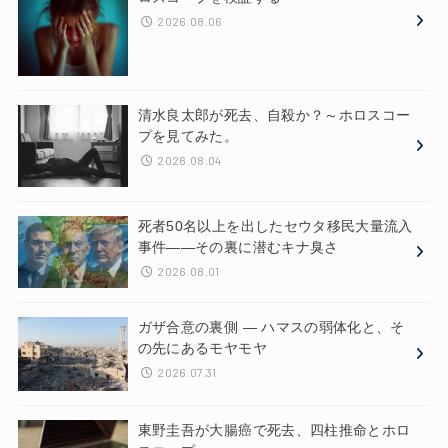
2026.08.06
清水良太郎が死去、自殺か？～ホロスコー
プを見てみた。
2026.08.04
死者50名以上を出したセウタ移民大量流入
事件——その裏に潜むキナ臭さ
2026.08.01
ガザ合意の裏側 ― ハマスの弱体化と、そ
の先にあるモヤモヤ
2026.07.31
東野圭吾が大腸癌で死去、四柱推命とホロ