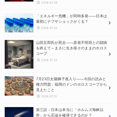
2026.07.25
「エネルギー危機」が同時多発——日本は
最初にナフサショックがくる？
2026.07.24
山田五郎氏が死去——原発不明癌との闘病
を終えて～まさに生き様そのままのホロス
コープ
2026.07.22
7月23日太陽獅子座入り——今回の読みと
権力問題：福岡のドンのホロスコープから
見えたこと
2026.07.21
第三話：日本は本当に「ホルムズ海峡以
外」から石油を確保できるのか？