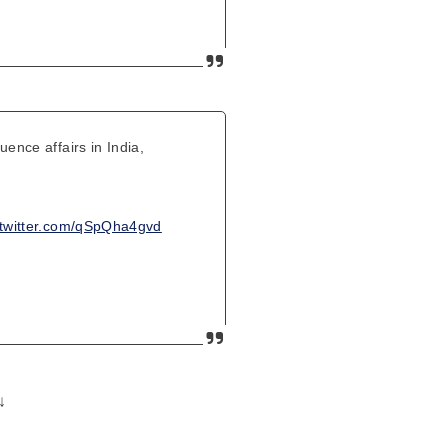
。
uence affairs in India,
.twitter.com/qSpQha4gvd
↓