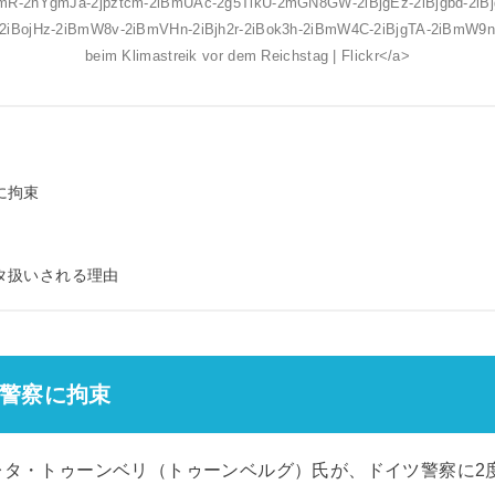
mR-2hYgmJa-2jpztcm-2iBmUAc-2g5TikU-2mGN8GW-2iBjgEz-2iBjgbd-2iB
-2iBojHz-2iBmW8v-2iBmVHn-2iBjh2r-2iBok3h-2iBmW4C-2iBjgTA-2iBmW9n
beim Klimastreik vor dem Reichstag | Flickr</a>
に拘束
タ扱いされる理由
警察に拘束
レタ・トゥーンベリ（トゥーンベルグ）氏が、ドイツ警察に2