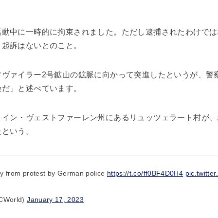
活動中に一時的に拘束されました。ただし逮捕されたわけでは
。起訴はないとのこと。
ツヴァイラー2号鉱山の鉱脈に向かって突進したというが、警
険だ」と述べています。
ライン・ヴェストファーレン州にあるリュッツェラート村が、
たという。
y from protest by German police
https://t.co/ff0BF4D0H4
pic.twitt
CWorld)
January 17, 2023