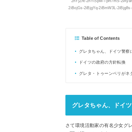
2hYjZnt-2hYiSpM-TpR7mS-2iAya
2iBojGs-2iBjgYq-2iBmW3L-2iBjg8s
Table of Contents
グレタちゃん、ドイツ警察
ドイツの政府の方針転換
グレタ・トゥーンベリがネ
グレタちゃん、ドイツ
さて環境活動家の有名少女グ