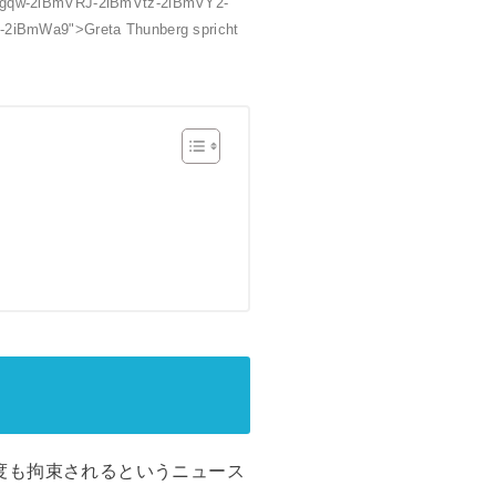
jgqw-2iBmVRJ-2iBmVtz-2iBmVY2-
-2iBmWa9">Greta Thunberg spricht
度も拘束されるというニュース