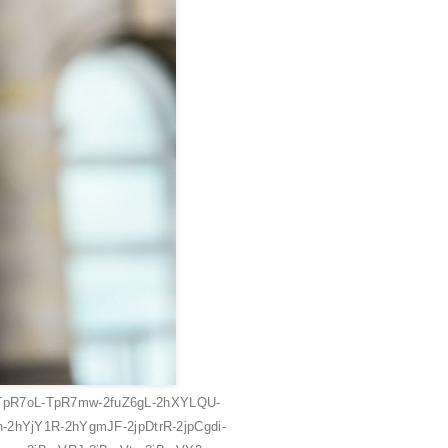
QM-TpR7oL-TpR7mw-2fuZ6gL-2hXYLQU-
2hYjY1R-2hYgmJF-2jpDtrR-2jpCgdi-