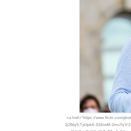
<a href="https://www.flickr.com/
2j29dy5-TpUpkA-2i16nnM-2mu7ryV-