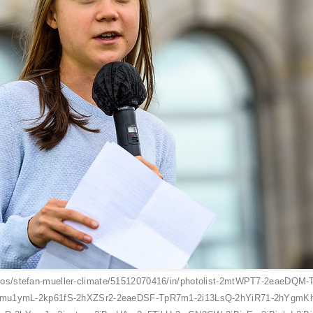
photos/stefan-mueller-climate/51512070416/in/photolist-2mtWPT7-2eaeD
2mu1ymL-2kp61fS-2hXZSr2-2eaeDSF-TpR7m1-2i13LsQ-2hYiR71-2hYgmKh-