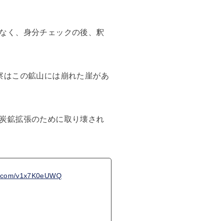
なく、身分チェックの後、釈
察はこの鉱山には崩れた崖があ
炭鉱拡張のために取り壊され
er.com/v1x7K0eUWQ