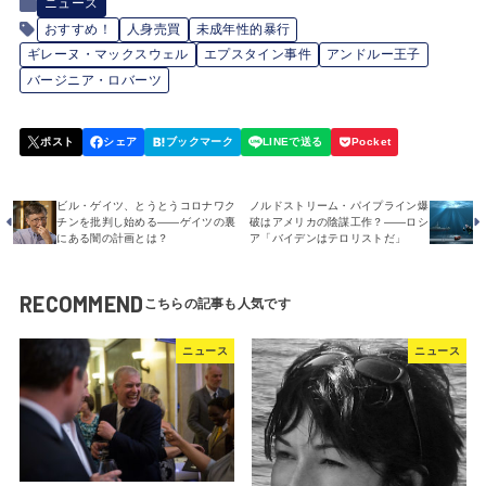
ニュース
おすすめ！
人身売買
未成年性的暴行
ギレーヌ・マックスウェル
エプスタイン事件
アンドルー王子
バージニア・ロバーツ
ビル・ゲイツ、とうとうコロナワク
ノルドストリーム・パイプライン爆
チンを批判し始める――ゲイツの裏
破はアメリカの陰謀工作？――ロシ
にある闇の計画とは？
ア「バイデンはテロリストだ」
RECOMMEND
ニュース
ニュース