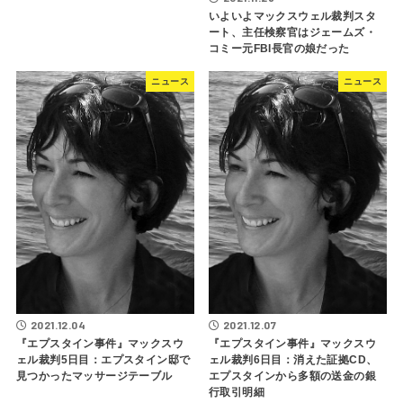
いよいよマックスウェル裁判スタ
ート、主任検察官はジェームズ・
コミー元FBI長官の娘だった
ニュース
ニュース
2021.12.04
2021.12.07
『エプスタイン事件』マックスウ
『エプスタイン事件』マックスウ
ェル裁判5日目：エプスタイン邸で
ェル裁判6日目：消えた証拠CD、
見つかったマッサージテーブル
エプスタインから多額の送金の銀
行取引明細