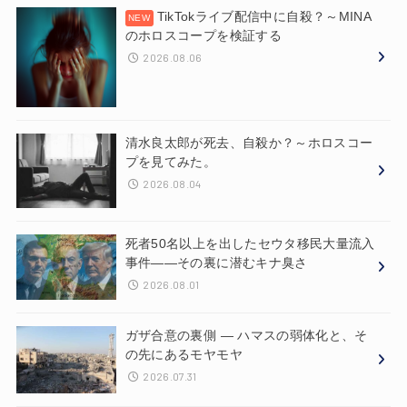
TikTokライブ配信中に自殺？～MINA
のホロスコープを検証する
2026.08.06
清水良太郎が死去、自殺か？～ホロスコー
プを見てみた。
2026.08.04
死者50名以上を出したセウタ移民大量流入
事件——その裏に潜むキナ臭さ
2026.08.01
ガザ合意の裏側 ― ハマスの弱体化と、そ
の先にあるモヤモヤ
2026.07.31