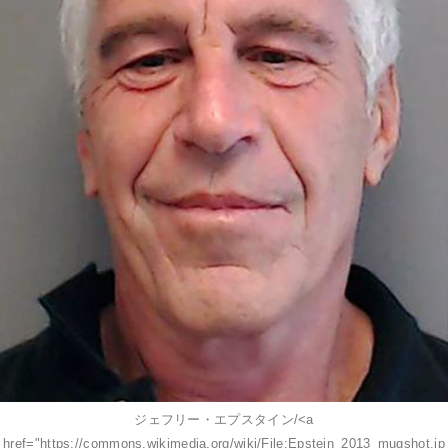
ジェフリー・エプスタイン/<a
href="https://commons.wikimedia.org/wiki/File:Epstein_2013_mugshot.jp