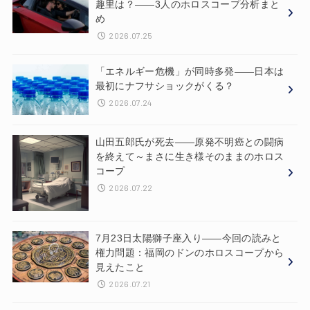
趣里は？——3人のホロスコープ分析まと
め
2026.07.25
「エネルギー危機」が同時多発——日本は
最初にナフサショックがくる？
2026.07.24
山田五郎氏が死去——原発不明癌との闘病
を終えて～まさに生き様そのままのホロス
コープ
2026.07.22
7月23日太陽獅子座入り——今回の読みと
権力問題：福岡のドンのホロスコープから
見えたこと
2026.07.21