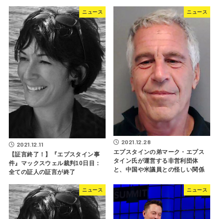
ニュース
ニュース
2021.12.28
2021.12.11
エプスタインの弟マーク・エプス
【証言終了！】『エプスタイン事
タイン氏が運営する非営利団体
件』マックスウェル裁判10日目：
と、中国や米議員との怪しい関係
全ての証人の証言が終了
ニュース
ニュース