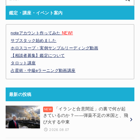
索:
鑑定・講座・イベント案内
noteアカウント作ってみた
NEW!
サブスタック始めました
ホロスコープ・実例サンプルリーディング動画
【相談者募集】鑑定について
タロット講座
占星術・中級eラーニング動画講座
最新の投稿
「イランと合意間近」の裏で何が起
きているのか？——弾薬不足の米国と、飛
び火する中東
2026.08.07