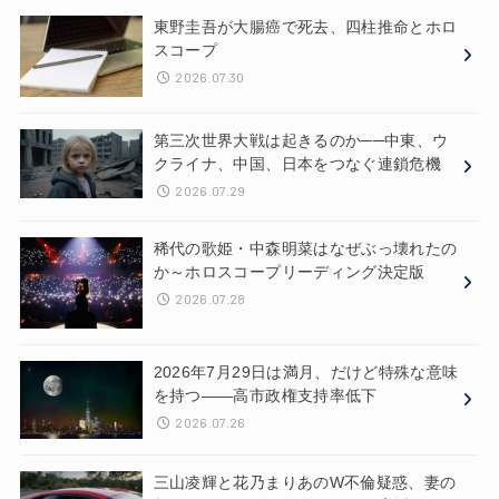
東野圭吾が大腸癌で死去、四柱推命とホロ
スコープ
2026.07.30
第三次世界大戦は起きるのか──中東、ウ
クライナ、中国、日本をつなぐ連鎖危機
2026.07.29
稀代の歌姫・中森明菜はなぜぶっ壊れたの
か～ホロスコープリーディング決定版
2026.07.28
2026年7月29日は満月、だけど特殊な意味
を持つ——高市政権支持率低下
2026.07.26
三山凌輝と花乃まりあのW不倫疑惑、妻の