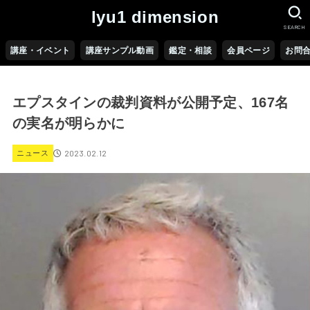
lyu1 dimension
SEARCH
講座・イベント
講座サンプル動画
鑑定・相談
会員ページ
お問
エプスタインの裁判資料が公開予定、167名
の実名が明らかに
2023.02.12
ニュース