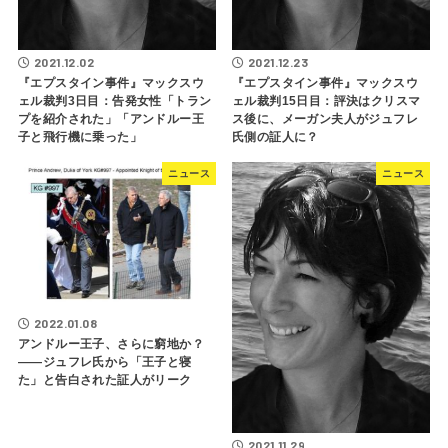
2021.12.02
2021.12.23
『エプスタイン事件』マックスウ
『エプスタイン事件』マックスウ
ェル裁判3日目：告発女性「トラン
ェル裁判15日目：評決はクリスマ
プを紹介された」「アンドルー王
ス後に、メーガン夫人がジュフレ
子と飛行機に乗った」
氏側の証人に？
ニュース
ニュース
2022.01.08
アンドルー王子、さらに窮地か？
――ジュフレ氏から「王子と寝
た」と告白された証人がリーク
2021.11.29