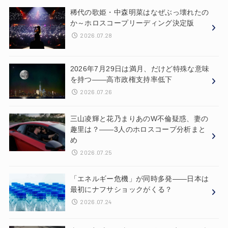
稀代の歌姫・中森明菜はなぜぶっ壊れたの
か～ホロスコープリーディング決定版
2026.07.28
2026年7月29日は満月、だけど特殊な意味
を持つ——高市政権支持率低下
2026.07.26
三山凌輝と花乃まりあのW不倫疑惑、妻の
趣里は？——3人のホロスコープ分析まと
め
2026.07.25
「エネルギー危機」が同時多発——日本は
最初にナフサショックがくる？
2026.07.24