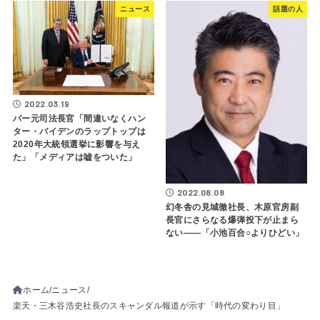
ニュース
話題の人
2022.03.19
バー元司法長官「間違いなくハン
ター・バイデンのラップトップは
2020年大統領選挙に影響を与え
た」「メディアは嘘をついた」
2022.08.08
幻冬舎の見城徹社長、木原官房副
長官にさらなる爆弾投下が止まら
ない――「小池百合○よりひどい」
ホーム
ニュース
楽天・三木谷浩史社長のスキャンダル報道が示す「時代の変わり目」