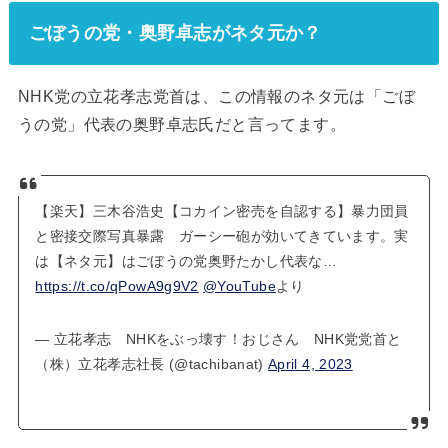
ごぼうの党・奥野卓志がネタ元か？
NHK党の立花孝志党首は、この情報のネタ元は「ごぼ
うの党」代表の奥野卓志氏だと言ってます。
【楽天】三木谷浩史【コカイン密売を自認する】暴力団員
と密接交際写真暴露 ガーシー砲が効いてきています。実
は【ネタ元】はごぼうの党奥野たかし代表な…
https://t.co/qPowA9g9V2
@YouTube
より
— 立花孝志 NHKをぶっ壊す！おじさん NHK党党首と
（株）立花孝志社長 (@tachibanat)
April 4, 2023