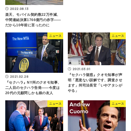
2022.08.13
楽天、モバイル契約数22万件減、
中間連結決算1766億円の赤字――
だから10年前に言ったのに
ニュース
ニュース
2021.03.01
『セクハラ疑惑』クオモ知事が声
2021.02.28
明「悪意ない誤解です、調査させ
『セクハラ』NY州のクオモ知事、
ます」州司法長官「いやアタシが
二人目のセクハラ告発――今度は
やる」
20代の元顧問しかも娘の友人
ニュース
ニュース