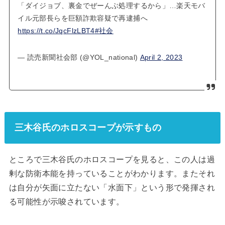
「ダイジョブ、裏金でぜーんぶ処理するから」…楽天モバ
イル元部長らを巨額詐欺容疑で再逮捕へ
https://t.co/JqcFlzLBT4
#社会
— 読売新聞社会部 (@YOL_national)
April 2, 2023
三木谷氏のホロスコープが示すもの
ところで三木谷氏のホロスコープを見ると、この人は過
剰な防衛本能を持っていることがわかります。またそれ
は自分が矢面に立たない「水面下」という形で発揮され
る可能性が示唆されています。