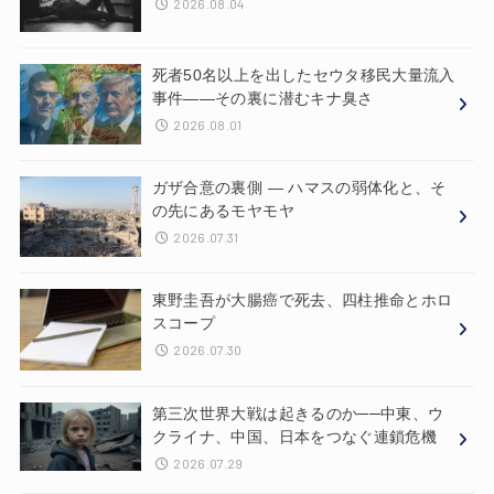
2026.08.04
死者50名以上を出したセウタ移民大量流入
事件——その裏に潜むキナ臭さ
2026.08.01
ガザ合意の裏側 ― ハマスの弱体化と、そ
の先にあるモヤモヤ
2026.07.31
東野圭吾が大腸癌で死去、四柱推命とホロ
スコープ
2026.07.30
第三次世界大戦は起きるのか──中東、ウ
クライナ、中国、日本をつなぐ連鎖危機
2026.07.29