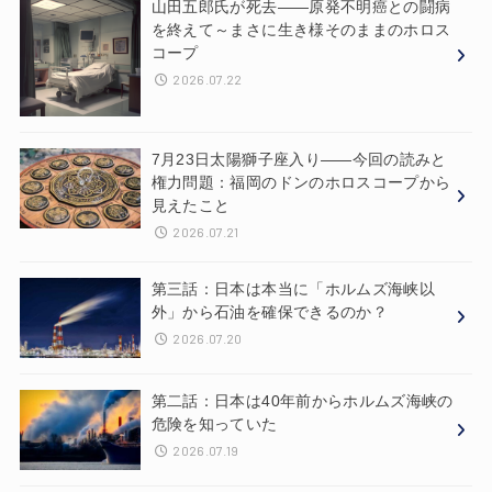
山田五郎氏が死去——原発不明癌との闘病
を終えて～まさに生き様そのままのホロス
コープ
2026.07.22
7月23日太陽獅子座入り——今回の読みと
権力問題：福岡のドンのホロスコープから
見えたこと
2026.07.21
第三話：日本は本当に「ホルムズ海峡以
外」から石油を確保できるのか？
2026.07.20
第二話：日本は40年前からホルムズ海峡の
危険を知っていた
2026.07.19