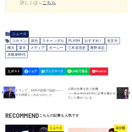
詳しくは→
こちら
ニュース
コカイン
反社
スキャンダル
FLASH
おすすめ！
光文社
権力
楽天
メディア
ガーシー
三木谷浩史
奥野卓志
水瓶座時代
人間が仕事を失う危機
トランプ、34件の訴因で起訴――
――BuzzFeedがAIに記事を書かせ
その内容とこれからのこと
ていた事がバレる
RECOMMEND
ニュース
未分類