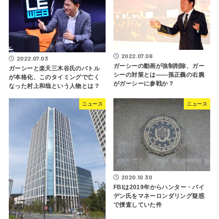
2022.07.06
2022.07.03
ガーシーの動画が強制削除、ガー
ガーシーと楽天三木谷氏のバトル
シーの対策とは――孫正義の右腕
が本格化、このタイミングで亡く
がガーシーに参戦か？
なった村上和哉という人物とは？
ニュース
ニュース
2020.10.30
FBIは2019年からハンター・バイ
デン氏をマネーロンダリング疑惑
で捜査していた件