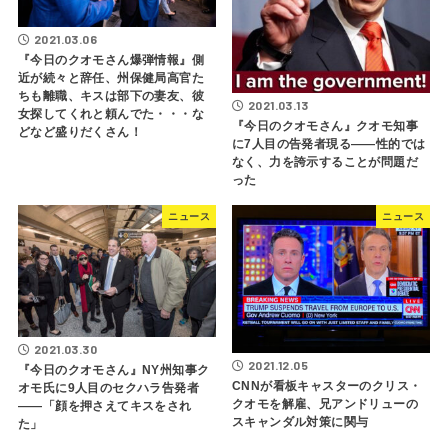
2021.03.06
『今日のクオモさん爆弾情報』側
近が続々と辞任、州保健局高官た
ちも離職、キスは部下の妻友、彼
2021.03.13
女探してくれと頼んでた・・・な
『今日のクオモさん』クオモ知事
どなど盛りだくさん！
に7人目の告発者現る――性的では
なく、力を誇示することが問題だ
った
ニュース
ニュース
2021.03.30
2021.12.05
『今日のクオモさん』NY州知事ク
CNNが看板キャスターのクリス・
オモ氏に9人目のセクハラ告発者
クオモを解雇、兄アンドリューの
――「顔を押さえてキスをされ
スキャンダル対策に関与
た」