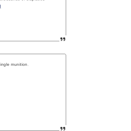
I
ingle munition.