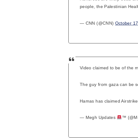
people, the Palestinian Heal
— CNN (@CNN)
October 17
Video claimed to be of the m
The guy from gaza can be se
Hamas has claimed Airstrik
— Megh Updates
™ (@M