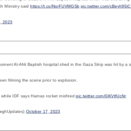
th Ministry said
https://t.co/NsrFUVMGSb
pic.twitter.com/cBeyh95iC
, 2023
oment Al-Ahli Baptish hospital shed in the Gaza Strip was hit by a s
en filming the scene prior to explosion.
e while IDF says Hamas rocket misfired
pic.twitter.com/0iKVtfUcNr
eghUpdates)
October 17, 2023