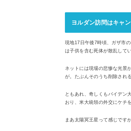
ヨルダン訪問はキャン
現地17日午後7時頃、ガザ市
は子供を含む死体が散乱して
ネットには現場の悲惨な光景
が。たぶんそのうち削除され
ともあれ、奇しくもバイデン
おり、米大統領の外交にケチ
まあ太陽冥王星って感じです