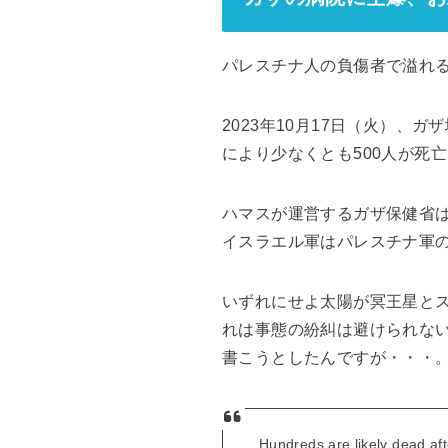
パレスチナ人の負傷者で溢れ
2023年10月17日（火）
により少なくとも500人が死
ハマスが運営するガザ保健省
イスラエル軍はパレスチナ軍
いずれにせよ太陽が冥王星と
れは事態の紛糾は避けられな
書こうとしたんですが・・・
Hundreds are likely dead aft