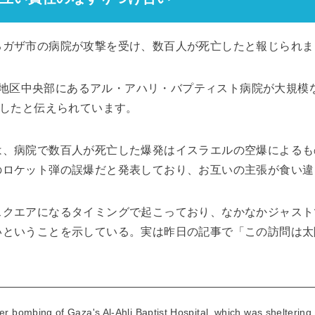
るガザ市の病院が攻撃を受け、数百人が死亡したと報じられま
、ガザ地区中央部にあるアル・アハリ・バプティスト病院が大規
亡したと伝えられています。
は、病院で数百人が死亡した爆発はイスラエルの空爆によるも
のロケット弾の誤爆だと発表しており、お互いの主張が食い違
スクエアになるタイミングで起こっており、なかなかジャスト
いということを示している。実は昨日の記事で「この訪問は太
。
er bombing of Gaza's Al-Ahli Baptist Hospital, which was sheltering