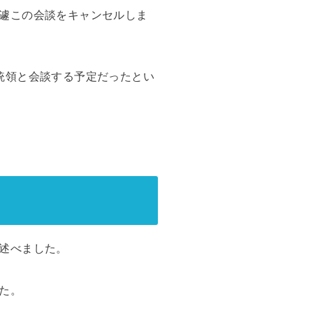
遽この会談をキャンセルしま
統領と会談する予定だったとい
述べました。
た。