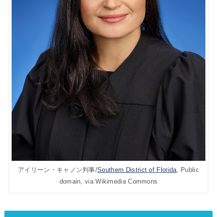
アイリーン・キャノン判事/
Southern District of Florida
, Public
domain, via Wikimedia Commons