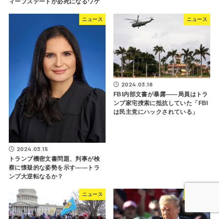
ィープステートが必死になるワケ
ニュース
ニュース
2024.03.18
FBI内部文書が暴露――局員はトラ
ンプ家宅捜索に抵抗していた「FBI
は民主党にハックされている」
2024.03.15
トランプ機密文書問題、判事が検
察に懐疑的な姿勢を示す――トラ
ンプ大逆転なるか？
ニュース
ニュース