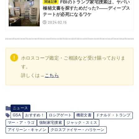
FBIのトランプ家宅捜索は、ヤバい
関連記事
極秘文書を探すためだった?――ディープス
テートが必死になるワケ
2024.02.15
ホロスコープ鑑定・ご相談など受け賜っておりま
す。
詳しくは→
こちら
ニュース
GSA
おすすめ！
ロシアゲート
機密文書
ドナルド・トランプ
マー・ア・ラゴ
強制家宅捜索
ジャック・スミス
アイリーン・キャノン
クロスファイヤー・ハリケーン