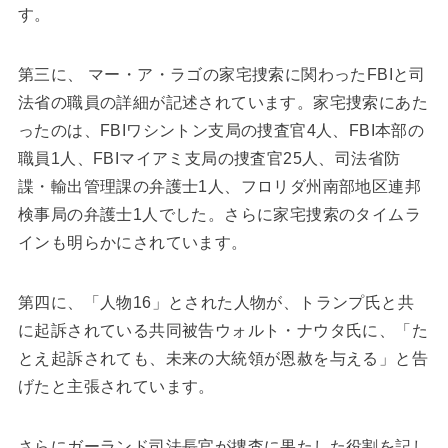
す。
第三に、 マー・ア・ラゴの家宅捜索に関わったFBIと司
法省の職員の詳細が記述されています。家宅捜索にあた
ったのは、FBIワシントン支局の捜査官4人、FBI本部の
職員1人、FBIマイアミ支局の捜査官25人、司法省防
諜・輸出管理課の弁護士1人、フロリダ州南部地区連邦
検事局の弁護士1人でした。さらに家宅捜索のタイムラ
インも明らかにされています。
第四に、「人物16」とされた人物が、トランプ氏と共
に起訴されている共同被告ウォルト・ナウタ氏に、「た
とえ起訴されても、未来の大統領が恩赦を与える」と告
げたと主張されています。
さらにガーランド司法長官が捜査に果たした役割を記し