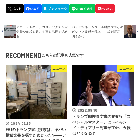
アストラゼネカ、コロナワクチンが
バイデン弟、カタール財務大臣との
危険な血栓を起こす事を法廷で認め
ビジネス疑惑が浮上――裁判証言で
る
明らかに
RECOMMEND
ニュース
ニュース
2022.09.16
トランプ邸押収文書の審査役「ス
ペシャルマスター」にレイモン
2024.02.15
ド・ディアリー判事が任命、今後
FBIのトランプ家宅捜索は、ヤバい
はどうなる？
極秘文書を探すためだった?――デ