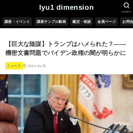
lyu1 dimension
SEARCH
講座・イベント
講座サンプル動画
鑑定・相談
会員ページ
お問
【巨大な陰謀】トランプはハメられた？――
機密文書問題でバイデン政権の闇が明らかに
2024.04.30
ニュース