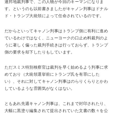
連邦地裁判事で、この人物が今回のキーマンになりま
す。というのも以前書きましたがキャノン判事はドナル
ド・トランプ大統領によって任命されているのです。
だからといってキャノン判事はトランプ側に有利に進め
ているわけではなく、ニューヨークの口止め料裁判のよ
うに著しく偏った裁判手続きは行っておらず、トランプ
側の要求を却下したりもしています。
ただスミス特別検察官は裁判を早く始めるよう判事に求
めており（大統領選挙前にトランプ氏を有罪にした
い）、それに対してキャノン判事はのらりくらりとかわ
しているような雰囲気がなくはない。
ともあれ先週キャノン判事は、これまで封印されたり、
大幅に黒塗り編集されて提出されていた文書の数々を公