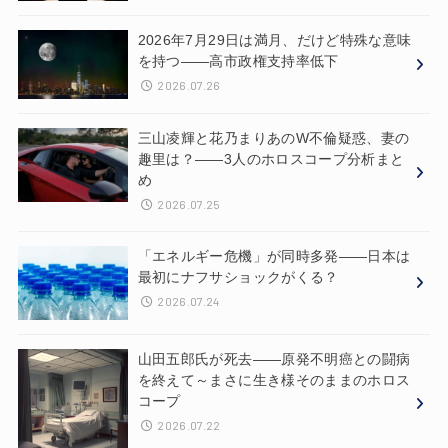
2026年7月29日は満月、だけど特殊な意味
を持つ——高市政権支持率低下
2026.07.26
三山凌輝と花乃まりあのW不倫疑惑、妻の
趣里は？——3人のホロスコープ分析まと
め
2026.07.25
「エネルギー危機」が同時多発——日本は
最初にナフサショックがくる？
2026.07.24
山田五郎氏が死去——原発不明癌との闘病
を終えて～まさに生き様そのままのホロス
コープ
2026.07.22