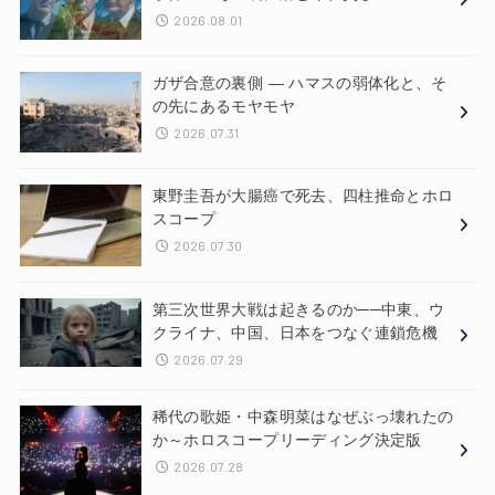
2026.08.01
ガザ合意の裏側 ― ハマスの弱体化と、そ
の先にあるモヤモヤ
2026.07.31
東野圭吾が大腸癌で死去、四柱推命とホロ
スコープ
2026.07.30
第三次世界大戦は起きるのか──中東、ウ
クライナ、中国、日本をつなぐ連鎖危機
2026.07.29
稀代の歌姫・中森明菜はなぜぶっ壊れたの
か～ホロスコープリーディング決定版
2026.07.28