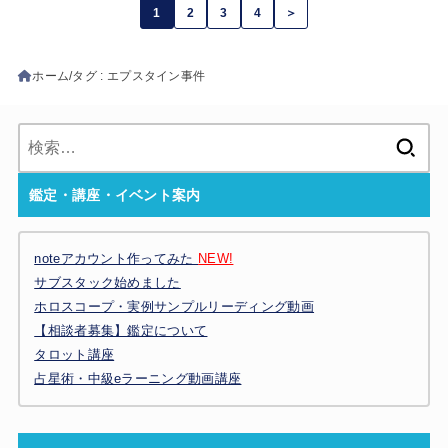
1
2
3
4
＞
ホーム
タグ : エプスタイン事件
検
索:
鑑定・講座・イベント案内
noteアカウント作ってみた
NEW!
サブスタック始めました
ホロスコープ・実例サンプルリーディング動画
【相談者募集】鑑定について
タロット講座
占星術・中級eラーニング動画講座