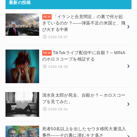
最新の投稿
「イランと合意間近」の裏で何が起
きているのか？——弾薬不足の米国と、飛
び火する中東
2026.08.07
TikTokライブ配信中に自殺？～MINA
のホロスコープを検証する
2026.08.06
清水良太郎が死去、自殺か？～ホロスコー
プを見てみた。
2026.08.04
死者50名以上を出したセウタ移民大量流入
事件——その裏に潜むキナ臭さ