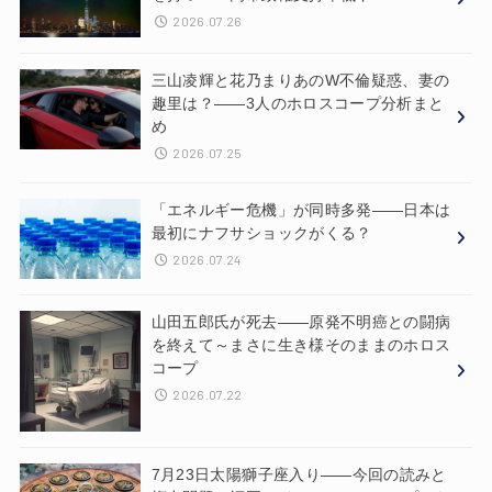
2026.07.26
三山凌輝と花乃まりあのW不倫疑惑、妻の
趣里は？——3人のホロスコープ分析まと
め
2026.07.25
「エネルギー危機」が同時多発——日本は
最初にナフサショックがくる？
2026.07.24
山田五郎氏が死去——原発不明癌との闘病
を終えて～まさに生き様そのままのホロス
コープ
2026.07.22
7月23日太陽獅子座入り——今回の読みと