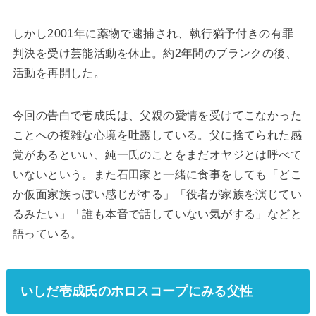
しかし2001年に薬物で逮捕され、執行猶予付きの有罪
判決を受け芸能活動を休止。約2年間のブランクの後、
活動を再開した。
今回の告白で壱成氏は、父親の愛情を受けてこなかった
ことへの複雑な心境を吐露している。父に捨てられた感
覚があるといい、純一氏のことをまだオヤジとは呼べて
いないという。また石田家と一緒に食事をしても「どこ
か仮面家族っぽい感じがする」「役者が家族を演じてい
るみたい」「誰も本音で話していない気がする」などと
語っている。
いしだ壱成氏のホロスコープにみる父性