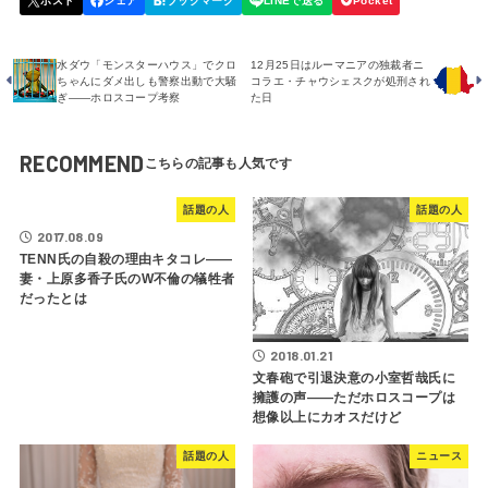
水ダウ「モンスターハウス」でクロ
12月25日はルーマニアの独裁者ニ
ちゃんにダメ出しも警察出動で大騒
コラエ・チャウシェスクが処刑され
ぎ――ホロスコープ考察
た日
RECOMMEND
話題の人
話題の人
2017.08.09
TENN氏の自殺の理由キタコレ――
妻・上原多香子氏のW不倫の犠牲者
だったとは
2018.01.21
文春砲で引退決意の小室哲哉氏に
擁護の声――ただホロスコープは
想像以上にカオスだけど
話題の人
ニュース