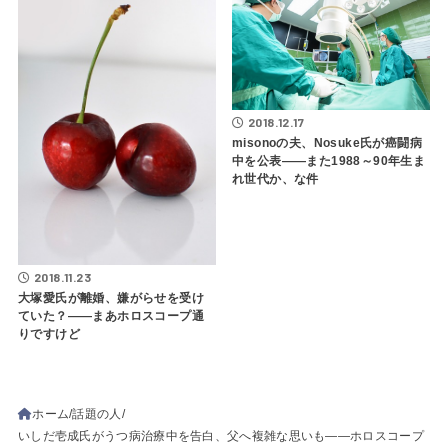
2018.12.17
misonoの夫、Nosuke氏が癌闘病
中を公表――また1988～90年生ま
れ世代か、な件
2018.11.23
大塚愛氏が離婚、嫌がらせを受け
ていた？――まあホロスコープ通
りですけど
ホーム
話題の人
いしだ壱成氏がうつ病治療中を告白、父へ複雑な思いも――ホロスコープ