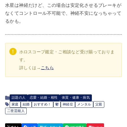
水星は神経だけど、この場合は安定化させるブレーキが
なくてコントロール不可能で、神経不安になっちゃって
るかも。
ホロスコープ鑑定・ご相談など受け賜っておりま
す。
詳しくは→
こちら
話題の人
恋愛・結婚・相性
体質・健康・病気
家庭
結婚
おすすめ！
鬱
神経症
メンタル
父親
二世芸能人