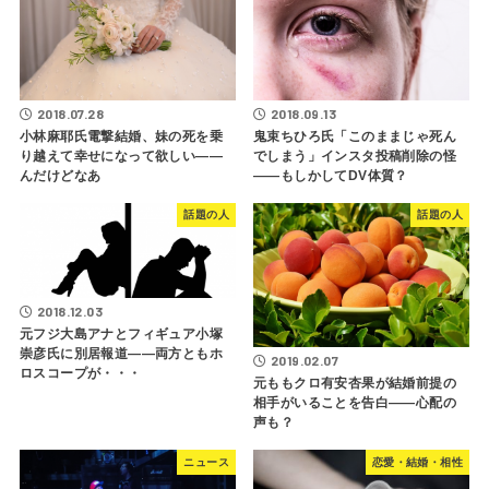
2018.07.28
2018.09.13
小林麻耶氏電撃結婚、妹の死を乗
鬼束ちひろ氏「このままじゃ死ん
り越えて幸せになって欲しい――
でしまう」インスタ投稿削除の怪
んだけどなあ
――もしかしてDV体質？
話題の人
話題の人
2018.12.03
元フジ大島アナとフィギュア小塚
崇彦氏に別居報道――両方ともホ
2019.02.07
ロスコープが・・・
元ももクロ有安杏果が結婚前提の
相手がいることを告白――心配の
声も？
ニュース
恋愛・結婚・相性