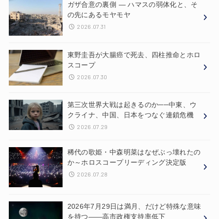
ガザ合意の裏側 ― ハマスの弱体化と、そ
の先にあるモヤモヤ
2026.07.31
東野圭吾が大腸癌で死去、四柱推命とホロ
スコープ
2026.07.30
第三次世界大戦は起きるのか──中東、ウ
クライナ、中国、日本をつなぐ連鎖危機
2026.07.29
稀代の歌姫・中森明菜はなぜぶっ壊れたの
か～ホロスコープリーディング決定版
2026.07.28
2026年7月29日は満月、だけど特殊な意味
を持つ——高市政権支持率低下