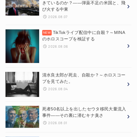
きているのか？——弾薬不足の米国と、飛
び火する中東
2026.08.07
TikTokライブ配信中に自殺？～MINA
のホロスコープを検証する
2026.08.06
清水良太郎が死去、自殺か？～ホロスコー
プを見てみた。
2026.08.04
死者50名以上を出したセウタ移民大量流入
事件——その裏に潜むキナ臭さ
2026.08.01