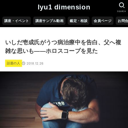
lyu1 dimension
SEARCH
講座・イベント
講座サンプル動画
鑑定・相談
会員ページ
お問
いしだ壱成氏がうつ病治療中を告白、父へ複
雑な思いも――ホロスコープを見た
2018.12.26
話題の人