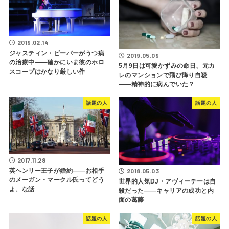
2019.02.14
ジャスティン・ビーバーがうつ病
2019.05.09
の治療中――確かにいま彼のホロ
5月9日は可愛かずみの命日、元カ
スコープはかなり厳しい件
レのマンションで飛び降り自殺
――精神的に病んでいた？
話題の人
話題の人
2017.11.28
2018.05.03
英ヘンリー王子が婚約――お相手
のメーガン・マークル氏ってどう
世界的人気DJ・アヴィーチーは自
よ、な話
殺だった――キャリアの成功と内
面の葛藤
話題の人
話題の人