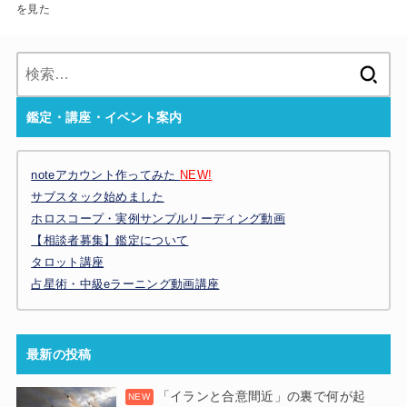
を見た
検
索:
鑑定・講座・イベント案内
noteアカウント作ってみた
NEW!
サブスタック始めました
ホロスコープ・実例サンプルリーディング動画
【相談者募集】鑑定について
タロット講座
占星術・中級eラーニング動画講座
最新の投稿
「イランと合意間近」の裏で何が起