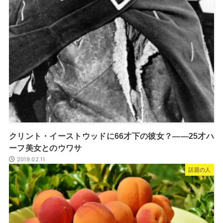
クリント・イーストウッドに66才下の彼女？――25才ハ
ーフ美女とのウワサ
2019.02.11
話題の人