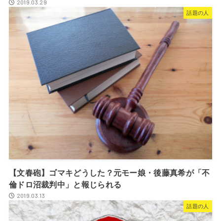
2019.03.29
話題の人
【文春砲】ゴマキどうした？元モー娘・後藤真希が「不
倫ドロ沼裁判中」と報じられる
2019.03.13
話題の人