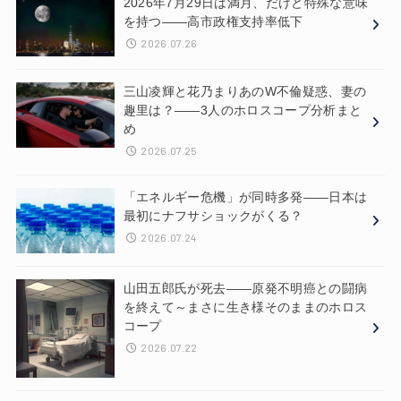
2026年7月29日は満月、だけど特殊な意味
を持つ——高市政権支持率低下
2026.07.26
三山凌輝と花乃まりあのW不倫疑惑、妻の
趣里は？——3人のホロスコープ分析まと
め
2026.07.25
「エネルギー危機」が同時多発——日本は
最初にナフサショックがくる？
2026.07.24
山田五郎氏が死去——原発不明癌との闘病
を終えて～まさに生き様そのままのホロス
コープ
2026.07.22