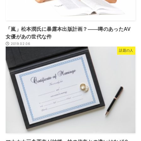
「嵐」松本潤氏に暴露本出版計画？――噂のあったAV
女優があの世代な件
2019.02.06
話題の人