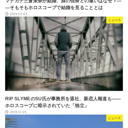
マナカナ三倉茉奈が結婚、妹の佳奈との違いはなぜ？―
―そもそもホロスコープで結婚を見ることとは
2019.02.03
ニュース
RIP SLYMEのSU氏が事務所を退社、新恋人報道も――
ホロスコープに暗示されていた「独立」
2019.01.25
ニュース