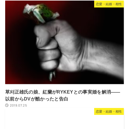
恋愛・結婚・相性
草刈正雄氏の娘、紅蘭がRYKEYとの事実婚を解消――
以前からDVが酷かったと告白
2019.07.25
恋愛・結婚・相性