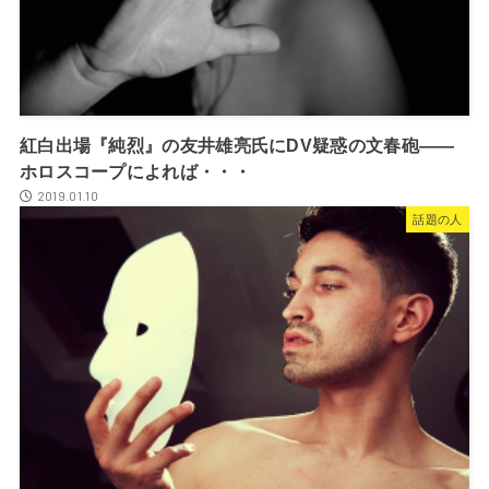
紅白出場『純烈』の友井雄亮氏にDV疑惑の文春砲――
ホロスコープによれば・・・
2019.01.10
話題の人