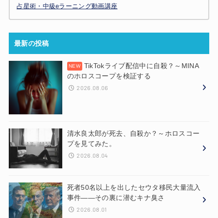
占星術・中級eラーニング動画講座
最新の投稿
TikTokライブ配信中に自殺？～MINA
のホロスコープを検証する
2026.08.06
清水良太郎が死去、自殺か？～ホロスコー
プを見てみた。
2026.08.04
死者50名以上を出したセウタ移民大量流入
事件——その裏に潜むキナ臭さ
2026.08.01