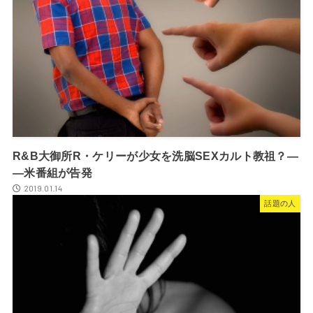
R&B大御所R・ケリーが少女を洗脳SEXカルト教祖？―
―米番組が告発
2019.01.14
話題の人