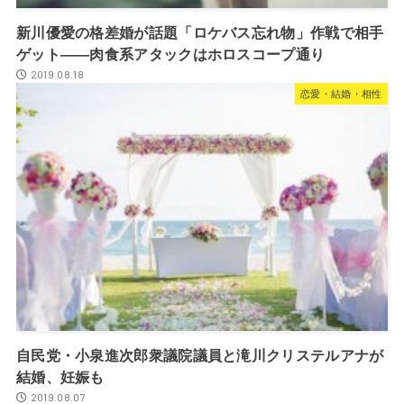
新川優愛の格差婚が話題「ロケバス忘れ物」作戦で相手
ゲット――肉食系アタックはホロスコープ通り
2019.08.18
恋愛・結婚・相性
自民党・小泉進次郎衆議院議員と滝川クリステルアナが
結婚、妊娠も
2019.08.07