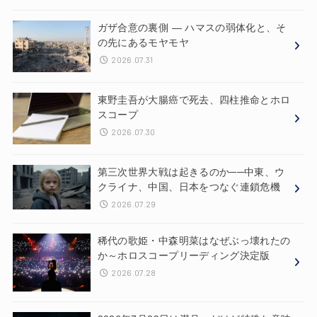
ガザ合意の裏側 ― ハマスの弱体化と、そ
の先にあるモヤモヤ
2026.07.31
東野圭吾が大腸癌で死去、四柱推命とホロ
スコープ
2026.07.30
第三次世界大戦は起きるのか──中東、ウ
クライナ、中国、日本をつなぐ連鎖危機
2026.07.29
稀代の歌姫・中森明菜はなぜぶっ壊れたの
か～ホロスコープリーディング決定版
2026.07.28