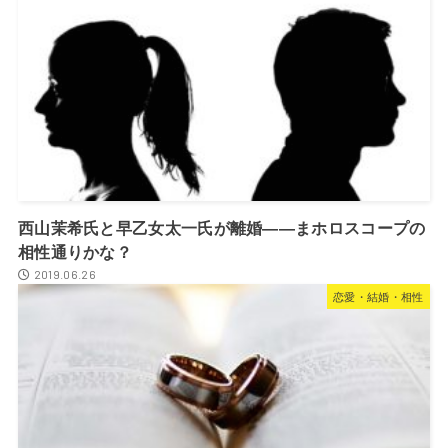
西山茉希氏と早乙女太一氏が離婚――まホロスコープの
相性通りかな？
2019.06.26
恋愛・結婚・相性