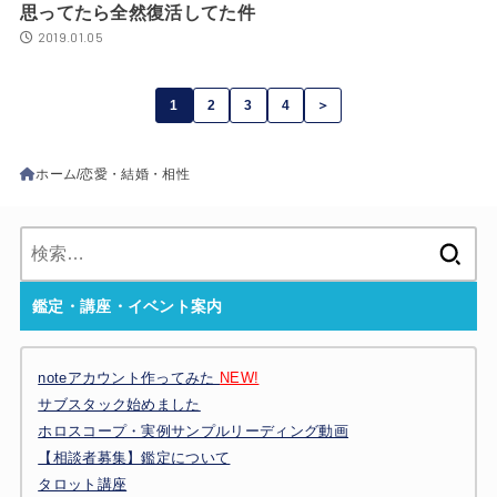
思ってたら全然復活してた件
2019.01.05
1
2
3
4
＞
ホーム
恋愛・結婚・相性
検
索:
鑑定・講座・イベント案内
noteアカウント作ってみた
NEW!
サブスタック始めました
ホロスコープ・実例サンプルリーディング動画
【相談者募集】鑑定について
タロット講座