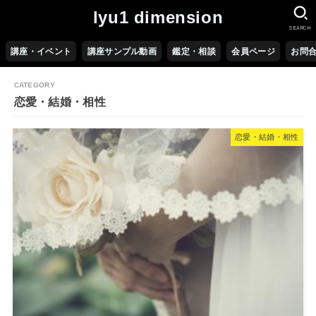
lyu1 dimension
SEARCH
講座・イベント
講座サンプル動画
鑑定・相談
会員ページ
お問
恋愛・結婚・相性
恋愛・結婚・相性