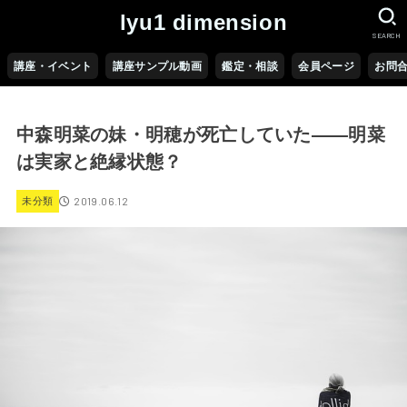
lyu1 dimension
SEARCH
講座・イベント
講座サンプル動画
鑑定・相談
会員ページ
お問
中森明菜の妹・明穂が死亡していた――明菜
は実家と絶縁状態？
2019.06.12
未分類