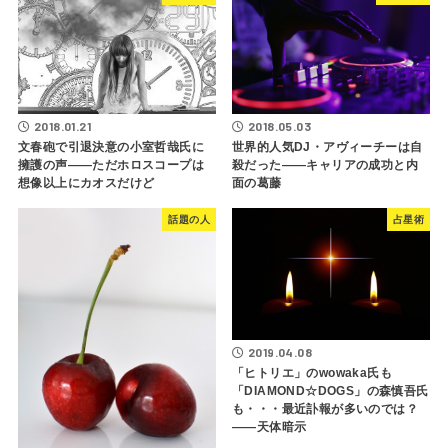
2018.01.21
2018.05.03
文春砲で引退決意の小室哲哉氏に
世界的人気DJ・アヴィーチーは自
擁護の声――ただホロスコープは
殺だった――キャリアの成功と内
想像以上にカオスだけど
面の葛藤
話題の人
占星術
2019.04.08
「ヒトリエ」のwowaka氏も
「DIAMOND☆DOGS」の森慎吾氏
も・・・最近訃報が多いのでは？
――天体暗示