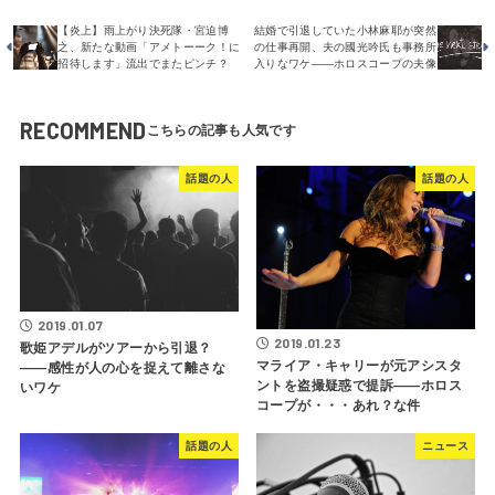
【炎上】雨上がり決死隊・宮迫博
結婚で引退していた小林麻耶が突然
之、新たな動画「アメトーーク！に
の仕事再開、夫の國光吟氏も事務所
招待します」流出でまたピンチ？
入りなワケ――ホロスコープの夫像
RECOMMEND
話題の人
話題の人
2019.01.07
2019.01.23
歌姫アデルがツアーから引退？
マライア・キャリーが元アシスタ
――感性が人の心を捉えて離さな
ントを盗撮疑惑で提訴――ホロス
いワケ
コープが・・・あれ？な件
話題の人
ニュース