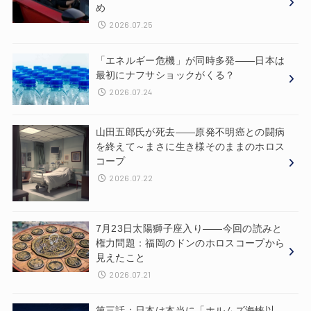
め
2026.07.25
「エネルギー危機」が同時多発——日本は
最初にナフサショックがくる？
2026.07.24
山田五郎氏が死去——原発不明癌との闘病
を終えて～まさに生き様そのままのホロス
コープ
2026.07.22
7月23日太陽獅子座入り——今回の読みと
権力問題：福岡のドンのホロスコープから
見えたこと
2026.07.21
第三話：日本は本当に「ホルムズ海峡以