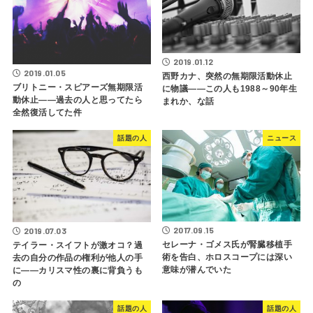
2019.01.12
2019.01.05
西野カナ、突然の無期限活動休止
ブリトニー・スピアーズ無期限活
に物議――この人も1988～90年生
動休止――過去の人と思ってたら
まれか、な話
全然復活してた件
話題の人
ニュース
2017.09.15
2019.07.03
セレーナ・ゴメス氏が腎臓移植手
テイラー・スイフトが激オコ？過
術を告白、ホロスコープには深い
去の自分の作品の権利が他人の手
意味が潜んでいた
に――カリスマ性の裏に背負うも
の
話題の人
話題の人