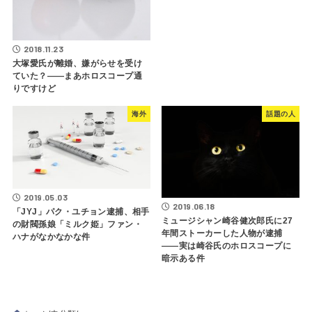
2018.11.23
大塚愛氏が離婚、嫌がらせを受け
ていた？――まあホロスコープ通
りですけど
海外
話題の人
2019.05.03
2019.06.18
「JYJ」パク・ユチョン逮捕、相手
ミュージシャン崎谷健次郎氏に27
の財閥孫娘「ミルク姫」ファン・
年間ストーカーした人物が逮捕
ハナがなかなかな件
――実は崎谷氏のホロスコープに
暗示ある件