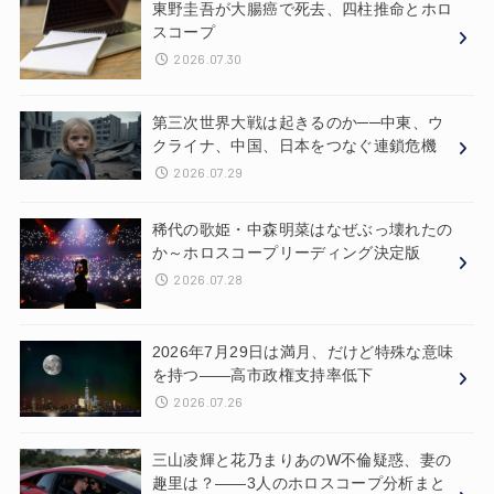
東野圭吾が大腸癌で死去、四柱推命とホロ
スコープ
2026.07.30
第三次世界大戦は起きるのか──中東、ウ
クライナ、中国、日本をつなぐ連鎖危機
2026.07.29
稀代の歌姫・中森明菜はなぜぶっ壊れたの
か～ホロスコープリーディング決定版
2026.07.28
2026年7月29日は満月、だけど特殊な意味
を持つ——高市政権支持率低下
2026.07.26
三山凌輝と花乃まりあのW不倫疑惑、妻の
趣里は？——3人のホロスコープ分析まと