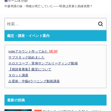
ホーム
未分類
中森明菜の妹・明穂が死亡していた――明菜は実家と絶縁状態？
検
索:
鑑定・講座・イベント案内
noteアカウント作ってみた
NEW!
サブスタック始めました
ホロスコープ・実例サンプルリーディング動画
【相談者募集】鑑定について
タロット講座
占星術・中級eラーニング動画講座
最新の投稿