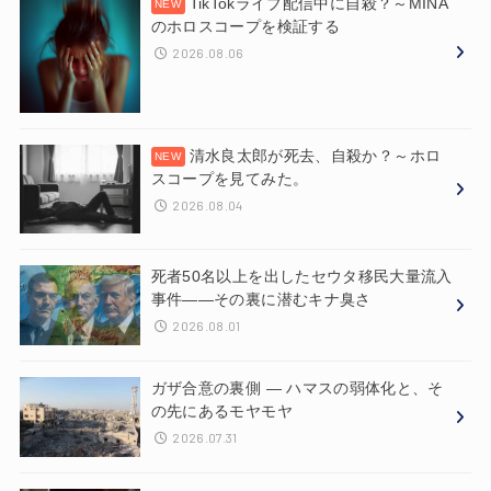
TikTokライブ配信中に自殺？～MINA
のホロスコープを検証する
2026.08.06
清水良太郎が死去、自殺か？～ホロ
スコープを見てみた。
2026.08.04
死者50名以上を出したセウタ移民大量流入
事件——その裏に潜むキナ臭さ
2026.08.01
ガザ合意の裏側 ― ハマスの弱体化と、そ
の先にあるモヤモヤ
2026.07.31