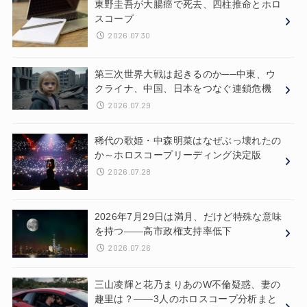
東野圭吾が大腸癌で死去、四柱推命とホロ
スコープ
2026.07.30
第三次世界大戦は起きるのか──中東、ウ
クライナ、中国、日本をつなぐ連鎖危機
2026.07.29
稀代の歌姫・中森明菜はなぜぶっ壊れたの
か～ホロスコープリーディング決定版
2026.07.28
2026年7月29日は満月、だけど特殊な意味
を持つ——高市政権支持率低下
2026.07.26
三山凌輝と花乃まりあのW不倫疑惑、妻の
趣里は？——3人のホロスコープ分析まと