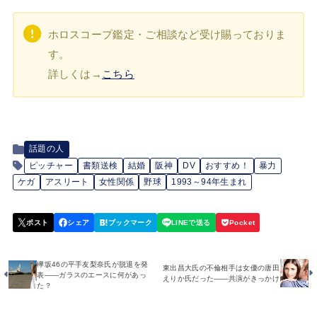
ホロスコープ鑑定・ご相談など受け賜っておりま
す。
詳しくは→
こちら
話題の人
ピッチャー
書類送検
結婚
阪神
DV
おすすめ！
暴力
ケガ
アスリート
女性関係
野球
1993～94年生まれ
欅坂46の平手友梨奈氏が脱退を発
東出昌大氏の不倫相手は女優の唐田
表――ガラスのエースに何があっ
えりか氏だった――共演がきっかけ
た？