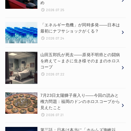
め
2026.07.25
「エネルギー危機」が同時多発——日本は
最初にナフサショックがくる？
2026.07.24
山田五郎氏が死去——原発不明癌との闘病
を終えて～まさに生き様そのままのホロス
コープ
2026.07.22
7月23日太陽獅子座入り——今回の読みと
権力問題：福岡のドンのホロスコープから
見えたこと
2026.07.21
第三話：日本は本当に「ホルムズ海峡以