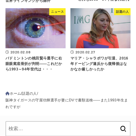
世界ラインキングから除外
ニュース
話題の人
2020.02.08
2020.02.27
バドミントンの桃田賢斗選手に右
マリア・シャラポワが引退、2016
眼眼窩底骨折が判明――これだか
年ドーピング違反から復帰後はな
ら1993～94年世代は・・・
かなか厳しかったか
ホーム
話題の人
阪神タイガースの守屋功輝選手が妻にDVで書類送検――また1993年生ま
れですが
検
索: