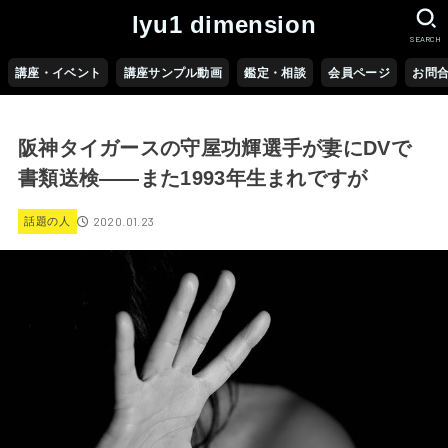
lyu1 dimension
SEARCH
講座・イベント
講座サンプル動画
鑑定・相談
会員ページ
お問
阪神タイガースの守屋功輝選手が妻にDVで
書類送検――また1993年生まれですが
2020.01.23
話題の人