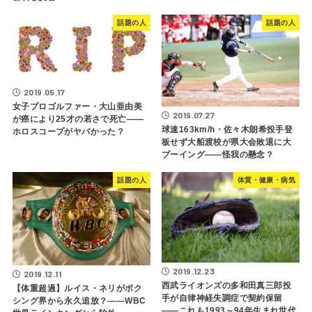
話題の人
話題の人
2019.05.17
女子プロゴルファー・大山亜由美
2019.07.27
が癌により25才の若さで死亡――
球速163km/h・佐々木朗希投手登
ホロスコープがヤバかった？
板せず大船渡校が県大会敗退に大
ブーイング――怪我の懸念？
話題の人
体質・健康・病気
2019.12.23
2019.12.11
西武ライオンズの多和田真三郎投
【体重超過】ルイス・ネリがボク
手が自律神経失調症で契約保留
シング界から永久追放？――WBC
――これも1993～94年生まれ世代