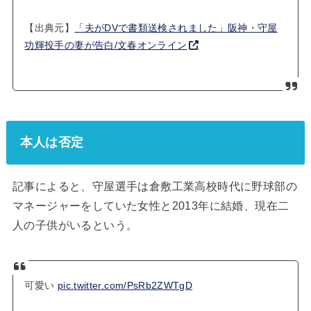
【出典元】
「夫がDVで書類送検されました」阪神・守屋
功輝投手の妻が告白/文春オンライン
本人は否定
記事によると、守屋選手は倉敷工業高校時代に野球部の
マネージャーをしていた女性と2013年に結婚、現在二
人の子供がいるという。
可愛い
pic.twitter.com/PsRb2ZWTgD