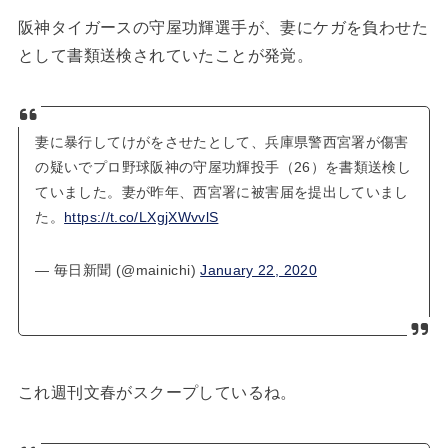
阪神タイガースの守屋功輝選手が、妻にケガを負わせた
として書類送検されていたことが発覚。
妻に暴行してけがをさせたとして、兵庫県警西宮署が傷害
の疑いでプロ野球阪神の守屋功輝投手（26）を書類送検し
ていました。妻が昨年、西宮署に被害届を提出していまし
た。
https://t.co/LXgjXWvvlS
— 毎日新聞 (@mainichi)
January 22, 2020
これ週刊文春がスクープしているね。