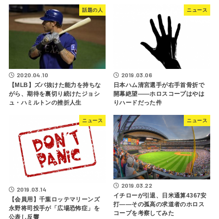
話題の人
ニュース
2020.04.10
2019.03.06
【MLB】ズバ抜けた能力を持ちな
日本ハム清宮選手が右手首骨折で
がら、期待を裏切り続けたジョシ
開幕絶望――ホロスコープはやは
ュ・ハミルトンの挫折人生
りハードだった件
ニュース
ニュース
2019.03.22
2019.03.14
イチローが引退、日米通算4367安
【会員用】千葉ロッテマリーンズ
打――その孤高の求道者のホロス
永野将司投手が「広場恐怖症」を
コープを考察してみた
公表し反響