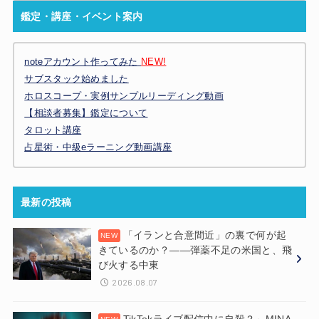
鑑定・講座・イベント案内
noteアカウント作ってみた
NEW!
サブスタック始めました
ホロスコープ・実例サンプルリーディング動画
【相談者募集】鑑定について
タロット講座
占星術・中級eラーニング動画講座
最新の投稿
「イランと合意間近」の裏で何が起
きているのか？——弾薬不足の米国と、飛
び火する中東
2026.08.07
TikTokライブ配信中に自殺？～MINA