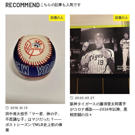
RECOMMEND
話題の人
話題の人
2020.03.27
阪神タイガースの藤浪晋太郎選手
2019.10.13
がコロナ感染――2016年以降、悪
田中将大投手「マー君、神の子、
戦苦闘の日々
不思議な子」はマジだった？――
ポストシーズンでMLB史上初の偉
業