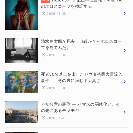
のホロスコープを検証する
2026.08.06
清水良太郎が死去、自殺か？～ホロスコー
プを見てみた。
2026.08.04
死者50名以上を出したセウタ移民大量流入
事件——その裏に潜むキナ臭さ
2026.08.01
ガザ合意の裏側 ― ハマスの弱体化と、そ
の先にあるモヤモヤ
2026.07.31