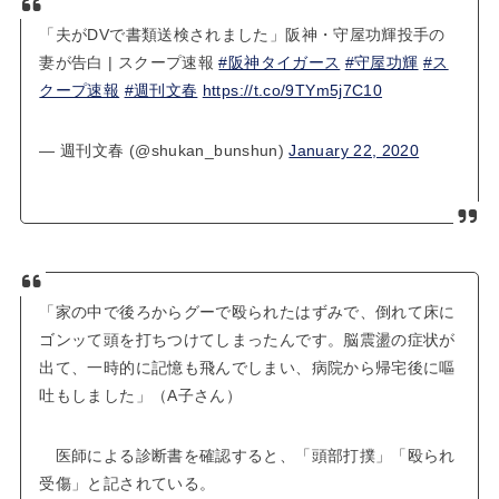
「夫がDVで書類送検されました」阪神・守屋功輝投手の
妻が告白 | スクープ速報
#阪神タイガース
#守屋功輝
#ス
クープ速報
#週刊文春
https://t.co/9TYm5j7C10
— 週刊文春 (@shukan_bunshun)
January 22, 2020
「家の中で後ろからグーで殴られたはずみで、倒れて床に
ゴンッて頭を打ちつけてしまったんです。脳震盪の症状が
出て、一時的に記憶も飛んでしまい、病院から帰宅後に嘔
吐もしました」（A子さん）
医師による診断書を確認すると、「頭部打撲」「殴られ
受傷」と記されている。