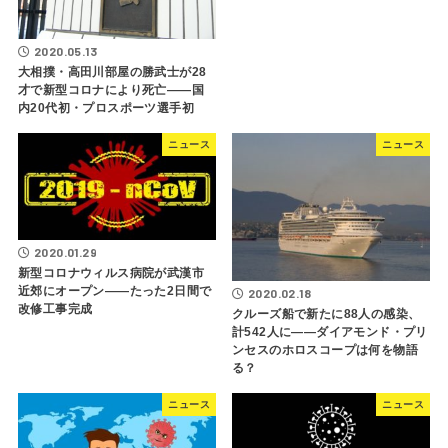
2020.05.13
大相撲・高田川部屋の勝武士が28
才で新型コロナにより死亡――国
内20代初・プロスポーツ選手初
ニュース
ニュース
2020.01.29
新型コロナウィルス病院が武漢市
近郊にオープン――たった2日間で
2020.02.18
改修工事完成
クルーズ船で新たに88人の感染、
計542人に――ダイアモンド・プリ
ンセスのホロスコープは何を物語
る？
ニュース
ニュース