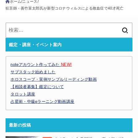
ホーム
ニュース
狂言師・善竹富太郎氏が新型コロナウィルスによる敗血症で40才死亡
検
索:
鑑定・講座・イベント案内
noteアカウント作ってみた
NEW!
サブスタック始めました
ホロスコープ・実例サンプルリーディング動画
【相談者募集】鑑定について
タロット講座
占星術・中級eラーニング動画講座
最新の投稿