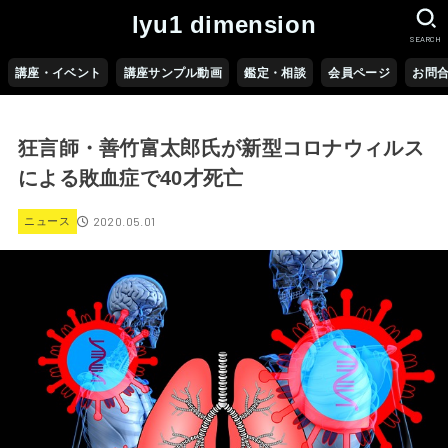
lyu1 dimension
SEARCH
講座・イベント
講座サンプル動画
鑑定・相談
会員ページ
お問
狂言師・善竹富太郎氏が新型コロナウィルス
による敗血症で40才死亡
2020.05.01
ニュース