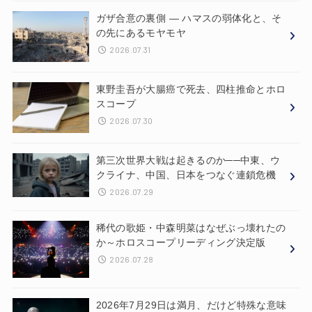
ガザ合意の裏側 ― ハマスの弱体化と、そ
の先にあるモヤモヤ
2026.07.31
東野圭吾が大腸癌で死去、四柱推命とホロ
スコープ
2026.07.30
第三次世界大戦は起きるのか──中東、ウ
クライナ、中国、日本をつなぐ連鎖危機
2026.07.29
稀代の歌姫・中森明菜はなぜぶっ壊れたの
か～ホロスコープリーディング決定版
2026.07.28
2026年7月29日は満月、だけど特殊な意味