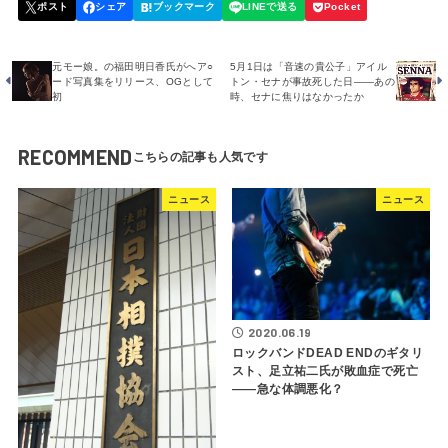
元モー娘。の福田明日香氏がへア○
5月1日は「音速の貴公子」アイル
ード写真集をリリース、OGとして
トン・セナが事故死した日――あの
初
時、セナに焦りはなかったか
RECOMMEND
ニュース
ニュース
2020.06.19
ロックバンドDEAD ENDのギタリ
スト、足立祐二氏が敗血症で死亡
――急な体調悪化？