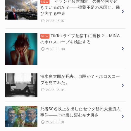
「イランと合意間近」の裏で何が起
きているのか？——弾薬不足の米国と、飛
び火する中東
2026.08.07
TikTokライブ配信中に自殺？～MINA
のホロスコープを検証する
2026.08.06
清水良太郎が死去、自殺か？～ホロスコー
プを見てみた。
2026.08.04
死者50名以上を出したセウタ移民大量流入
事件——その裏に潜むキナ臭さ
2026.08.01