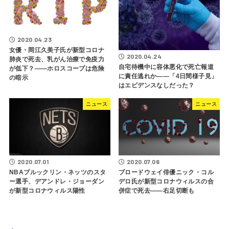
2020.04.23
女優・岡江久美子氏が新型コロナ
2020.04.24
肺炎で死去、乳がん治療で免疫力
自宅待機中に容体悪化で死亡報道
が低下？――ホロスコープは危険
に責任逃れか――「4日間様子見」
の暗示
はエビデンスなしだった？
ニュース
ニュース
2020.07.01
2020.07.06
NBAブルックリン・ネッツのスタ
ブロードウェイ俳優ニック・コル
ー選手、デアンドレ・ジョーダン
デロ氏が新型コロナウィルスの合
が新型コロナウィルス陽性
併症で死去――右足切断も