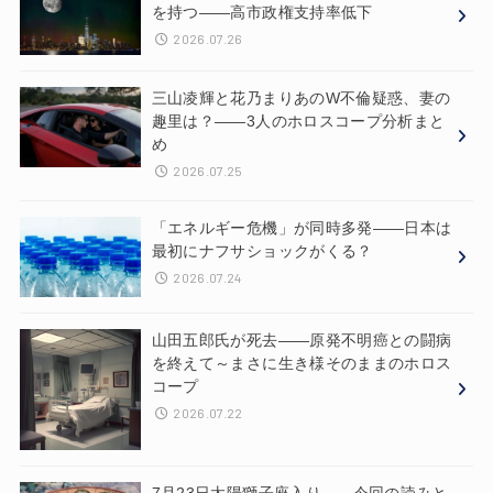
を持つ——高市政権支持率低下
2026.07.26
三山凌輝と花乃まりあのW不倫疑惑、妻の
趣里は？——3人のホロスコープ分析まと
め
2026.07.25
「エネルギー危機」が同時多発——日本は
最初にナフサショックがくる？
2026.07.24
山田五郎氏が死去——原発不明癌との闘病
を終えて～まさに生き様そのままのホロス
コープ
2026.07.22