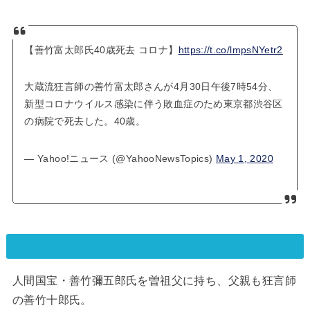
【善竹富太郎氏40歳死去 コロナ】
https://t.co/lmpsNYetr2
大蔵流狂言師の善竹富太郎さんが4月30日午後7時54分、
新型コロナウイルス感染に伴う敗血症のため東京都渋谷区
の病院で死去した。40歳。
— Yahoo!ニュース (@YahooNewsTopics)
May 1, 2020
人間国宝・善竹彌五郎氏を曽祖父に持ち、父親も狂言師
の善竹十郎氏。