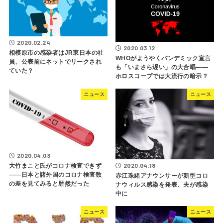
2020.02.24
2020.03.12
相模原市の感染者はJR東日本の社
WHOがようやくパンデミック宣言
員、公表前にネットでリークされ
も「いまさら遅い」の大合唱――
ていた？
ホロスコープでは大流行の暗示？
ニュース
ニュース
2020.04.03
2020.04.18
大竹まこと氏がコロナ検査できず
――日本と諸外国のコロナ検査数
赤江珠緒アナウンサーが新型コロ
の差を見てみると歴然だった
ナウィルス感染を発表、夫が感染
中に
ニュース
ニュース