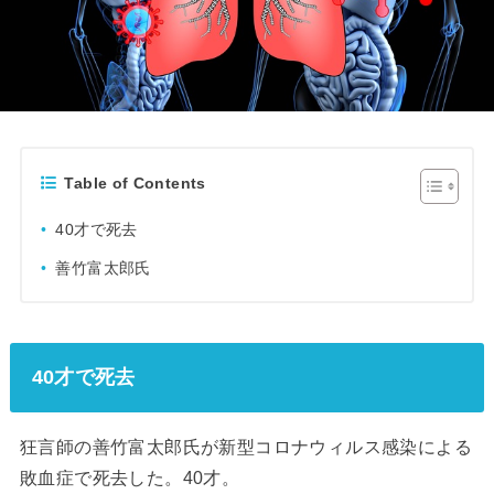
Table of Contents
40才で死去
善竹富太郎氏
40才で死去
狂言師の善竹富太郎氏が新型コロナウィルス感染による
敗血症で死去した。40才。