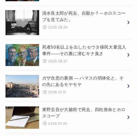
清水良太郎が死去、自殺か？～ホロスコー
プを見てみた。
2026.08.04
死者50名以上を出したセウタ移民大量流入
事件——その裏に潜むキナ臭さ
2026.08.01
ガザ合意の裏側 ― ハマスの弱体化と、そ
の先にあるモヤモヤ
2026.07.31
東野圭吾が大腸癌で死去、四柱推命とホロ
スコープ
2026.07.30