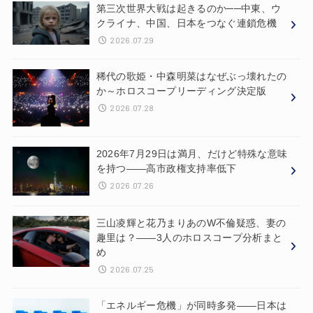
第三次世界大戦は起きるのか──中東、ウ
クライナ、中国、日本をつなぐ連鎖危機
2026.07.29
稀代の歌姫・中森明菜はなぜぶっ壊れたの
か～ホロスコープリーディング決定版
2026.07.28
2026年7月29日は満月、だけど特殊な意味
を持つ——高市政権支持率低下
2026.07.26
三山凌輝と花乃まりあのW不倫疑惑、妻の
趣里は？——3人のホロスコープ分析まと
め
2026.07.25
「エネルギー危機」が同時多発——日本は