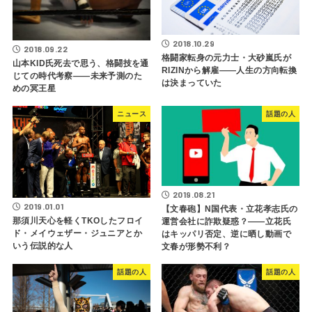
2018.10.29
2018.09.22
格闘家転身の元力士・大砂嵐氏が
山本KID氏死去で思う、格闘技を通
RIZINから解雇――人生の方向転換
じての時代考察――未来予測のた
は決まっていた
めの冥王星
ニュース
話題の人
2019.08.21
2019.01.01
【文春砲】N国代表・立花孝志氏の
那須川天心を軽くTKOしたフロイ
運営会社に詐欺疑惑？――立花氏
ド・メイウェザー・ジュニアとか
はキッパリ否定、逆に晒し動画で
いう伝説的な人
文春が形勢不利？
話題の人
話題の人