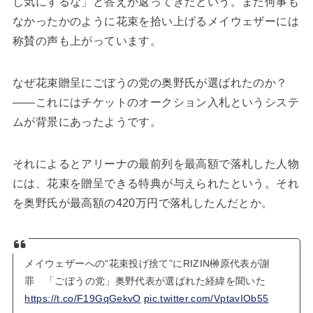
し気にするな」と答えが返ってきたという。また何事も
なかったかのように花束を拾い上げるメイウェザーには
称賛の声も上がっています。
なぜ花束贈呈にごぼうの党の奥野氏が選ばれたのか？
――これにはチケットのオークション入札というシステ
ムが背景にあったようです。
それによるとアリーナの最前列を最高額で落札した人物
には、花束を贈呈できる特典が与えられたという。それ
を奥野氏が最高額の420万円で落札したんだとか。
メイウェザーへの“花束投げ捨て”にRIZIN榊原代表が謝
罪 「ごぼうの党」奥野代表が選ばれた経緯を聞いた
https://t.co/F19GqGekvO
pic.twitter.com/VptavIOb55