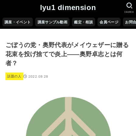
lyu1 dimension
SEARCH
講座・イベント
講座サンプル動画
鑑定・相談
会員ページ
お問
ごぼうの党・奥野代表がメイウェザーに贈る
花束を投げ捨てで炎上――奥野卓志とは何
者？
2022.09.28
話題の人