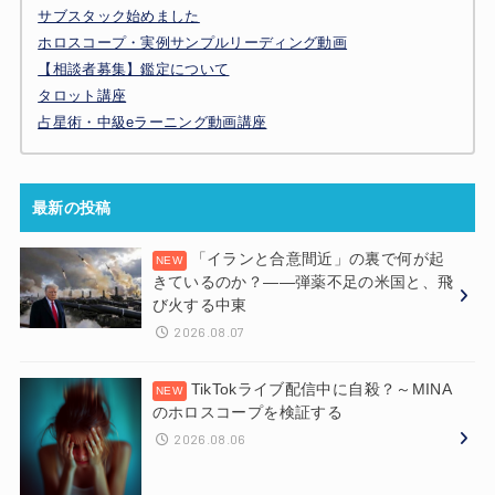
サブスタック始めました
ホロスコープ・実例サンプルリーディング動画
【相談者募集】鑑定について
タロット講座
占星術・中級eラーニング動画講座
最新の投稿
「イランと合意間近」の裏で何が起
きているのか？——弾薬不足の米国と、飛
び火する中東
2026.08.07
TikTokライブ配信中に自殺？～MINA
のホロスコープを検証する
2026.08.06