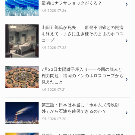
最初にナフサショックがくる？
2026.07.24
山田五郎氏が死去——原発不明癌との闘病
を終えて～まさに生き様そのままのホロス
コープ
2026.07.22
7月23日太陽獅子座入り——今回の読みと
権力問題：福岡のドンのホロスコープから
見えたこと
2026.07.21
第三話：日本は本当に「ホルムズ海峡以
外」から石油を確保できるのか？
2026.07.20