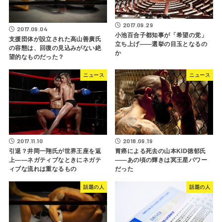
2017.09.29
2017.09.04
小池百合子都知事が「希望の党」
支援団体が設立された高山善廣氏
立ち上げ――選挙の目玉となるの
の容態は、回復の見込みがない絶
か
望的なものだった？
ニュース
ニュース
2017.11.10
2018.09.19
引退？井岡一翔氏が世界王座を返
胃癌による死去の山本KID徳郁氏
上――ネガティブなときにネガテ
――あの頃の輝きは冥王星パワー
ィブな流れは重なるもの
だった
話題の人
話題の人