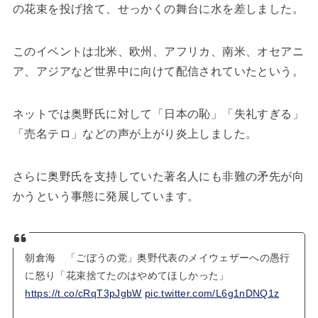
の花束を投げ捨て、せっかくの舞台に水を差しました。
このイベントは北米、欧州、アフリカ、南米、オセアニ
ア、アジアなど世界中に向けて配信されていたという。
ネットでは奥野氏に対して「日本の恥」「失礼すぎる」
「売名テロ」などの声が上がり炎上しました。
さらに奥野氏を支持していた著名人にも非難の矛先が向
かうという事態に発展しています。
朝倉海 「ごぼうの党」奥野代表のメイウェザーへの愚行
に怒り「花束捨てたのはやめてほしかった」
https://t.co/cRqT3pJgbW
pic.twitter.com/L6g1nDNQ1z