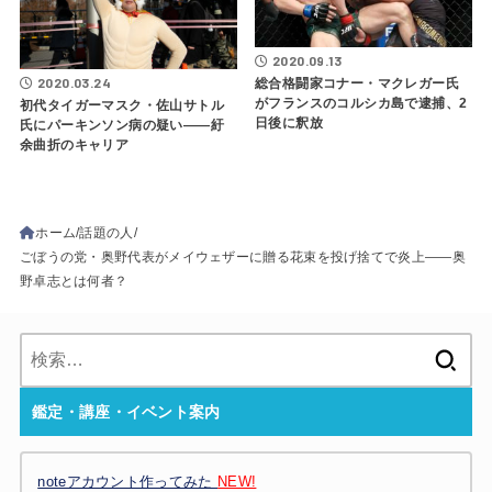
2020.09.13
2020.03.24
総合格闘家コナー・マクレガー氏
がフランスのコルシカ島で逮捕、2
初代タイガーマスク・佐山サトル
日後に釈放
氏にパーキンソン病の疑い――紆
余曲折のキャリア
ホーム
話題の人
ごぼうの党・奥野代表がメイウェザーに贈る花束を投げ捨てで炎上――奥
野卓志とは何者？
検
索:
鑑定・講座・イベント案内
noteアカウント作ってみた
NEW!