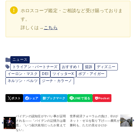
ホロスコープ鑑定・ご相談など受け賜っておりま
す。
詳しくは→
こちら
ニュース
トライアン・パートナーズ
おすすめ！
提訴
ディズニー
イーロン・マスク
DEI
ツイッターX
ボブ・アイガー
ネルソン・ペルツ
ジーナ・カラーノ
バイデンの認知症がヤバい事が証明
世界経済フォーラムの負け、EUが
される――「バイデンの記憶力は最
ネット・ゼロを取り下げ――農民が
悪」「いつ副大統領だったか覚えて
勝利も、ただの見せかけか
ない」