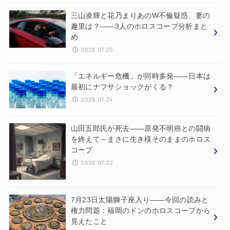
三山凌輝と花乃まりあのW不倫疑惑、妻の
趣里は？——3人のホロスコープ分析まと
め
2026.07.25
「エネルギー危機」が同時多発——日本は
最初にナフサショックがくる？
2026.07.24
山田五郎氏が死去——原発不明癌との闘病
を終えて～まさに生き様そのままのホロス
コープ
2026.07.22
7月23日太陽獅子座入り——今回の読みと
権力問題：福岡のドンのホロスコープから
見えたこと