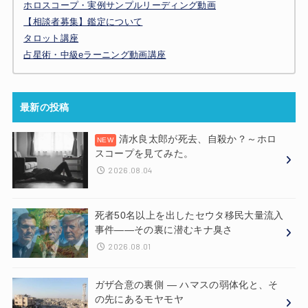
ホロスコープ・実例サンプルリーディング動画
【相談者募集】鑑定について
タロット講座
占星術・中級eラーニング動画講座
最新の投稿
清水良太郎が死去、自殺か？～ホロ
スコープを見てみた。
2026.08.04
死者50名以上を出したセウタ移民大量流入
事件——その裏に潜むキナ臭さ
2026.08.01
ガザ合意の裏側 ― ハマスの弱体化と、そ
の先にあるモヤモヤ