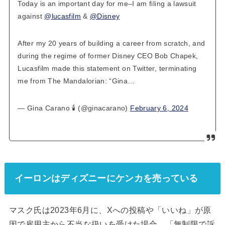
Today is an important day for me–I am filing a lawsuit
against
@lucasfilm
&
@Disney
After my 20 years of building a career from scratch, and
during the regime of former Disney CEO Bob Chapek,
Lucasfilm made this statement on Twitter, terminating
me from The Mandalorian: “Gina…
— Gina Carano 🕯 (@ginacarano)
February 6, 2024
イーロンはディズニーにケンカを売っている
マスク氏は2023年6月に、Xへの投稿や「いいね」が原
因で雇用主から不当な扱いを受けた場合、「無制限で訴