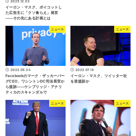
2023.12.02
イーロン・マスク、ボイコットし
た広告主に「クソ食らえ」発言
――その先にある計画とは
ニュース
ニュース
2022.05.24
2022.07.19
Facebookのマーク・ザッカーバー
イーロン・マスク、ツイッター社
グCEO、ワシントンDC司法長官か
を逆提訴か
ら提訴――ケンブリッジ・アナリ
ティカのスキャンダルで
ニュース
ニュース