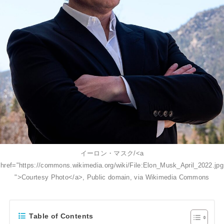
イーロン・マスク/<a
href="https://commons.wikimedia.org/wiki/File:Elon_Musk_April_2022.jpg
">Courtesy Photo</a>, Public domain, via Wikimedia Commons
Table of Contents