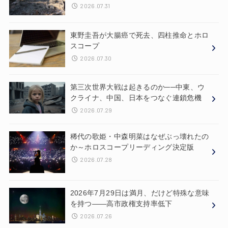
2026.07.31
東野圭吾が大腸癌で死去、四柱推命とホロ
スコープ
2026.07.30
第三次世界大戦は起きるのか──中東、ウ
クライナ、中国、日本をつなぐ連鎖危機
2026.07.29
稀代の歌姫・中森明菜はなぜぶっ壊れたの
か～ホロスコープリーディング決定版
2026.07.28
2026年7月29日は満月、だけど特殊な意味
を持つ——高市政権支持率低下
2026.07.26