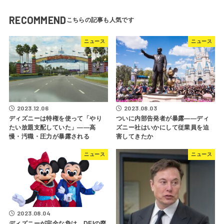
RECOMMEND
ニュース
ニュース
2023.12.06
2023.08.03
ディズニーは特権を使って「やり
ついに内部告発者が暴露――ディ
たい放題支配していた」――高
ズニー社はいかにして従業員を迫
慢・汚職・圧力が暴露される
害してきたか
ニュース
ニュース
2023.08.04
ディズニーが完全な負け、DEIの廃