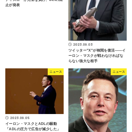
止が発表
2023.09.03
ツイッター”X”が検閲を復活――イ
ーロン・マスクが戦わなければな
らない強大な相手
ニュース
ニュース
2023.09.05
イーロン・マスクとADLの騒動
「ADLの圧力で広告が減少した」