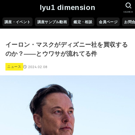
lyu1 dimension
SEARCH
講座・イベント
講座サンプル動画
鑑定・相談
会員ページ
お問
イーロン・マスクがディズニー社を買収する
のか？――とウワサが流れてる件
2024.02.08
ニュース