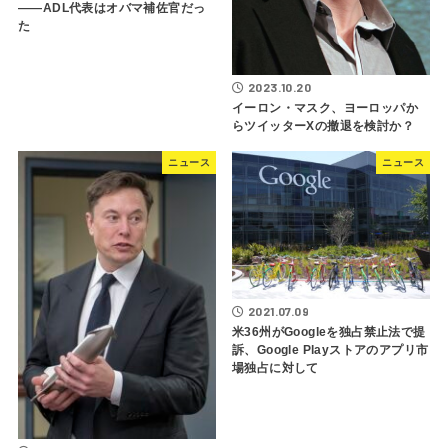
――ADL代表はオバマ補佐官だっ
た
2023.10.20
イーロン・マスク、ヨーロッパか
らツイッターXの撤退を検討か？
ニュース
ニュース
2021.07.09
米36州がGoogleを独占禁止法で提
訴、Google Playストアのアプリ市
場独占に対して