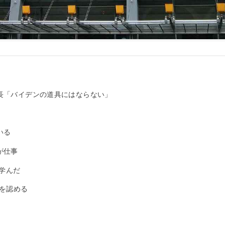
長「バイデンの道具にはならない」
いる
が仕事
ら学んだ
害を認める