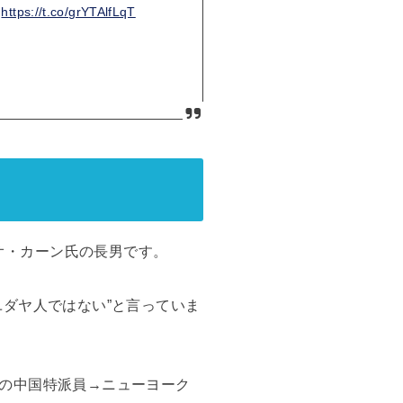
s
https://t.co/grYTAlfLqT
レオ・カーン氏の長男です。
ダヤ人ではない”と言っていま
の中国特派員→ニューヨーク