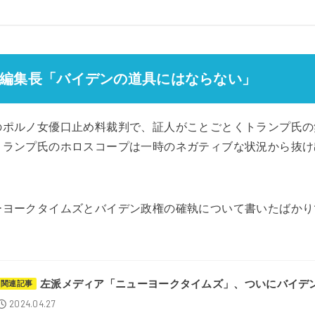
編集長「バイデンの道具にはならない」
のポルノ女優口止め料裁判で、証人がことごとくトランプ氏の
トランプ氏のホロスコープは一時のネガティブな状況から抜け
ーヨークタイムズとバイデン政権の確執について書いたばかり
。
左派メディア「ニューヨークタイムズ」、ついにバイデ
関連記事
2024.04.27