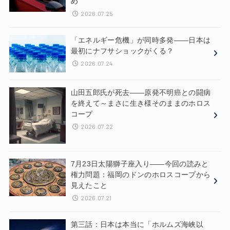
め
2026.07.25
「エネルギー危機」が同時多発——日本は
最初にナフサショックがくる？
2026.07.24
山田五郎氏が死去——原発不明癌との闘病
を終えて～まさに生き様そのままのホロス
コープ
2026.07.22
7月23日太陽獅子座入り——今回の読みと
権力問題：福岡のドンのホロスコープから
見えたこと
2026.07.21
第三話：日本は本当に「ホルムズ海峡以