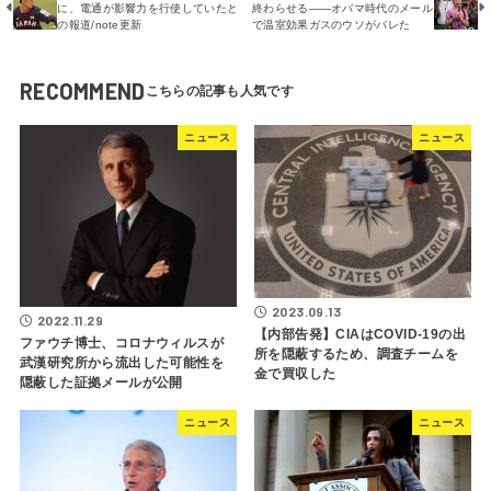
に、電通が影響力を行使していたと
終わらせる――オバマ時代のメール
の報道/note更新
で温室効果ガスのウソがバレた
RECOMMEND
ニュース
ニュース
2023.09.13
2022.11.29
【内部告発】CIAはCOVID-19の出
ファウチ博士、コロナウィルスが
所を隠蔽するため、調査チームを
武漢研究所から流出した可能性を
金で買収した
隠蔽した証拠メールが公開
ニュース
ニュース