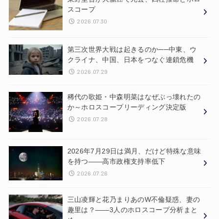
スコープ
2026.07.30
第三次世界大戦は起きるのか──中東、ウ
クライナ、中国、日本をつなぐ連鎖危機
2026.07.29
稀代の歌姫・中森明菜はなぜぶっ壊れたの
か～ホロスコープリーディング決定版
2026.07.28
2026年7月29日は満月、だけど特殊な意味
を持つ——高市政権支持率低下
2026.07.26
三山凌輝と花乃まりあのW不倫疑惑、妻の
趣里は？——3人のホロスコープ分析まと