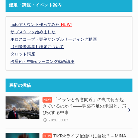
鑑定・講座・イベント案内
noteアカウント作ってみた
NEW!
サブスタック始めました
ホロスコープ・実例サンプルリーディング動画
【相談者募集】鑑定について
タロット講座
占星術・中級eラーニング動画講座
最新の投稿
「イランと合意間近」の裏で何が起
きているのか？——弾薬不足の米国と、飛
び火する中東
2026.08.07
TikTokライブ配信中に自殺？～MINA