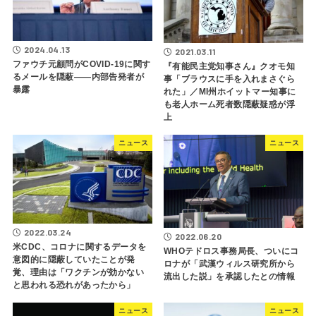
2024.04.13
2021.03.11
ファウチ元顧問がCOVID-19に関す
『有能民主党知事さん』クオモ知
るメールを隠蔽――内部告発者が
事「ブラウスに手を入れまさぐら
暴露
れた」／MI州ホイットマー知事に
も老人ホーム死者数隠蔽疑惑が浮
上
ニュース
ニュース
2022.03.24
2022.06.20
米CDC、コロナに関するデータを
WHOテドロス事務局長、ついにコ
意図的に隠蔽していたことが発
ロナが「武漢ウィルス研究所から
覚、理由は「ワクチンが効かない
流出した説」を承認したとの情報
と思われる恐れがあったから」
ニュース
ニュース