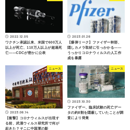
2022.12.05
2023.01.26
ワクチン承認以来、米国で600万人
【爆弾リーク】ファイザー幹部、
以上が死亡、110万人以上が超過死
隠しカメラ取材に引っかかる――
亡――CDCが密かに公表
うっかりコロナウィルスの人工作
成を暴露
ニュース
ニュース
2023.10.30
ファイザー、臨床試験の死亡デー
2023.06.14
タの約8割を隠蔽していたことが調
査により発覚
【衝撃】コロナウィルスが出現す
る前、武漢ウィルス研究所で何が
起きた？そこに中国軍の影