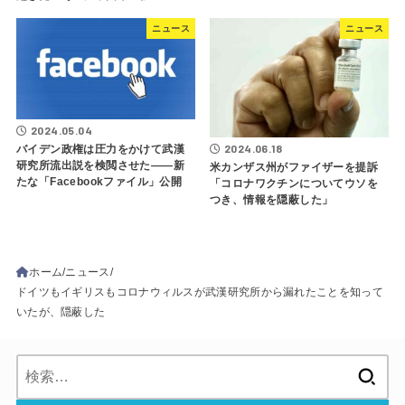
ニュース
ニュース
2024.05.04
2024.06.18
バイデン政権は圧力をかけて武漢
研究所流出説を検閲させた――新
米カンザス州がファイザーを提訴
たな「Facebookファイル」公開
「コロナワクチンについてウソを
つき、情報を隠蔽した」
ホーム
ニュース
ドイツもイギリスもコロナウィルスが武漢研究所から漏れたことを知って
いたが、隠蔽した
検
索: