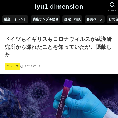
lyu1 dimension
SEARCH
講座・イベント
講座サンプル動画
鑑定・相談
会員ページ
お問
ドイツもイギリスもコロナウィルスが武漢研
究所から漏れたことを知っていたが、隠蔽し
た
2025.03.17
ニュース