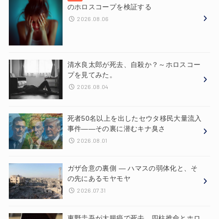
のホロスコープを検証する
2026.08.06
清水良太郎が死去、自殺か？～ホロスコー
プを見てみた。
2026.08.04
死者50名以上を出したセウタ移民大量流入
事件——その裏に潜むキナ臭さ
2026.08.01
ガザ合意の裏側 ― ハマスの弱体化と、そ
の先にあるモヤモヤ
2026.07.31
東野圭吾が大腸癌で死去、四柱推命とホロ