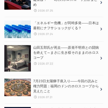
め
2026.07.25
「エネルギー危機」が同時多発——日本は
最初にナフサショックがくる？
2026.07.24
山田五郎氏が死去——原発不明癌との闘病
を終えて～まさに生き様そのままのホロス
コープ
2026.07.22
7月23日太陽獅子座入り——今回の読みと
権力問題：福岡のドンのホロスコープから
見えたこと
2026.07.21