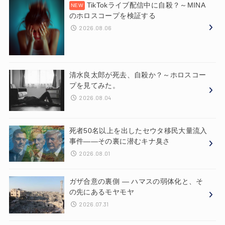
TikTokライブ配信中に自殺？～MINA
のホロスコープを検証する
2026.08.06
清水良太郎が死去、自殺か？～ホロスコー
プを見てみた。
2026.08.04
死者50名以上を出したセウタ移民大量流入
事件——その裏に潜むキナ臭さ
2026.08.01
ガザ合意の裏側 ― ハマスの弱体化と、そ
の先にあるモヤモヤ
2026.07.31