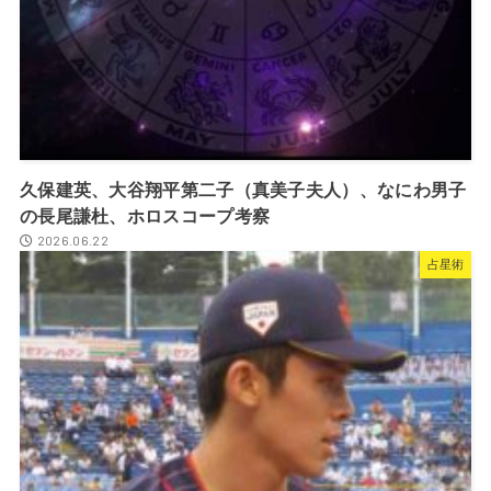
久保建英、大谷翔平第二子（真美子夫人）、なにわ男子
の長尾謙杜、ホロスコープ考察
2026.06.22
占星術