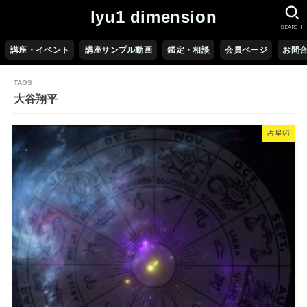
lyu1 dimension
SEARCH
講座・イベント
講座サンプル動画
鑑定・相談
会員ページ
お問
大谷翔平
占星術