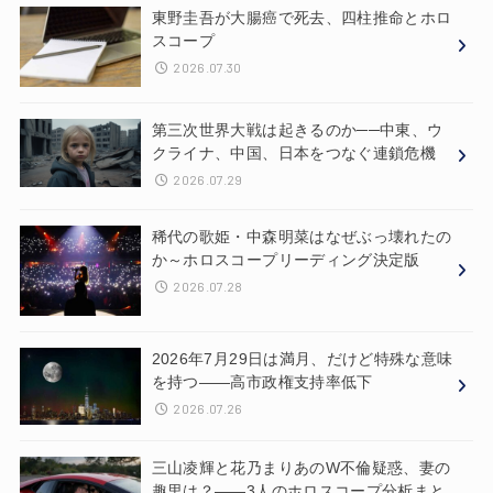
東野圭吾が大腸癌で死去、四柱推命とホロ
スコープ
2026.07.30
第三次世界大戦は起きるのか──中東、ウ
クライナ、中国、日本をつなぐ連鎖危機
2026.07.29
稀代の歌姫・中森明菜はなぜぶっ壊れたの
か～ホロスコープリーディング決定版
2026.07.28
2026年7月29日は満月、だけど特殊な意味
を持つ——高市政権支持率低下
2026.07.26
三山凌輝と花乃まりあのW不倫疑惑、妻の
趣里は？——3人のホロスコープ分析まと