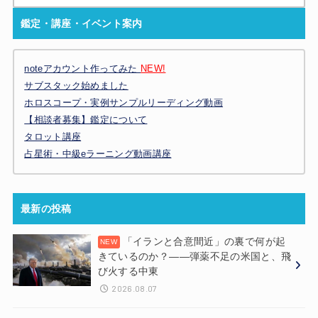
鑑定・講座・イベント案内
noteアカウント作ってみた
NEW!
サブスタック始めました
ホロスコープ・実例サンプルリーディング動画
【相談者募集】鑑定について
タロット講座
占星術・中級eラーニング動画講座
最新の投稿
「イランと合意間近」の裏で何が起
きているのか？——弾薬不足の米国と、飛
び火する中東
2026.08.07