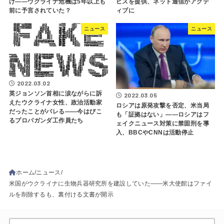
け――ウクライナ危機は5年以上も
ビスを提供、ネット通信がアクテ
前に予言されていた？
ィブに
ニュース
ニュース
2022.03.02
英ジョンソン首相に涙ながらに訴
2022.03.05
えたウクライナ女性、政治活動家
ロシアは原発攻撃を否定、米当局
だったことがバレる――今はびこ
も「証拠はない」――ロシアはフ
るプロパガンダ工作員たち
ェイクニュース対策に禁固刑を導
入、BBCやCNNは活動停止
ホーム
ニュース
米国がウクライナに生物兵器研究所を建設していた――米大使館はファイ
ルを削除するも、裏付ける文書が開示