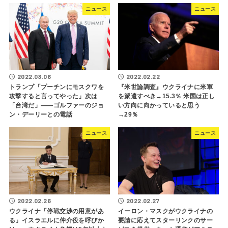
ニュース
ニュース
2022.03.06
2022.02.22
トランプ「プーチンにモスクワを
『米世論調査』ウクライナに米軍
攻撃すると言ってやった」次は
を派遣すべき→15.3％ 米国は正し
「台湾だ」――ゴルファーのジョ
い方向に向かっていると思う
ン・デーリーとの電話
→29％
ニュース
ニュース
2022.02.26
2022.02.27
ウクライナ「停戦交渉の用意があ
イーロン・マスクがウクライナの
る」イスラエルに仲介役を呼びか
要請に応えてスターリンクのサー