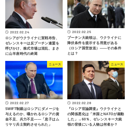
2022.02.25
2022.02.24
プーチン大統領は、ウクライナに
ロシアがウクライナに宣戦布告、
降伏条件を提示する用意がある
ゼレンスキーは反プーチン連盟を
（ロシア国営放送）――その条件
呼びかけ、株式市場は混乱、まさ
とは？
に山羊座時代の終焉
ニュース
ニュース
2022.02.27
2022.02.28
SWIFT制裁はロシアにダメージを
『ロシア世論調査』ウクライナと
与えるのか、囁かれるロシアの資
の関係悪化は「米国とNATOが扇動
金不足、兵力不足――「息子はム
した」→60％、ゼレンスキー大統
リヤリ兵士契約させられた」
領の背後にいる人物は何者か？