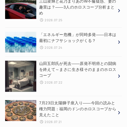
三山凌輝と花乃まりあのW不倫疑惑、妻の
趣里は？——3人のホロスコープ分析まと
め
2026.07.25
「エネルギー危機」が同時多発——日本は
最初にナフサショックがくる？
2026.07.24
山田五郎氏が死去——原発不明癌との闘病
を終えて～まさに生き様そのままのホロス
コープ
2026.07.22
7月23日太陽獅子座入り——今回の読みと
権力問題：福岡のドンのホロスコープから
見えたこと
2026.07.21