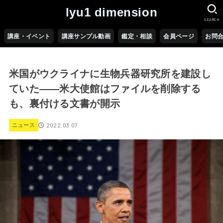
lyu1 dimension
SEARCH
講座・イベント
講座サンプル動画
鑑定・相談
会員ページ
お問
米国がウクライナに生物兵器研究所を建設し
ていた――米大使館はファイルを削除する
も、裏付ける文書が開示
2022.03.07
ニュース