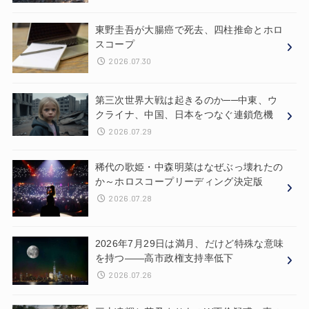
東野圭吾が大腸癌で死去、四柱推命とホロ
スコープ
2026.07.30
第三次世界大戦は起きるのか──中東、ウ
クライナ、中国、日本をつなぐ連鎖危機
2026.07.29
稀代の歌姫・中森明菜はなぜぶっ壊れたの
か～ホロスコープリーディング決定版
2026.07.28
2026年7月29日は満月、だけど特殊な意味
を持つ——高市政権支持率低下
2026.07.26