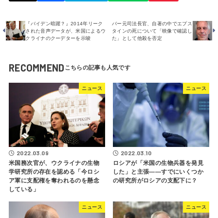
『バイデン暗躍？』2014年リーク
バー元司法長官、自著の中でエプス
された音声データが、米国によるウ
タインの死について「映像で確認し
クライナのクーデターを示唆
た」として他殺を否定
RECOMMEND
ニュース
ニュース
2022.03.09
2022.03.10
米国務次官が、ウクライナの生物
ロシアが「米国の生物兵器を発見
学研究所の存在を認める「今ロシ
した」と主張――すでにいくつか
ア軍に支配権を奪われるのを懸念
の研究所がロシアの支配下に？
している」
ニュース
ニュース