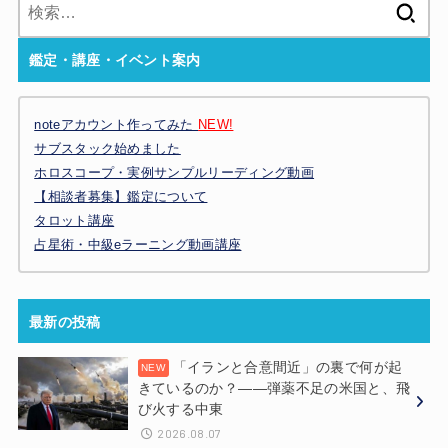
検
索:
鑑定・講座・イベント案内
noteアカウント作ってみた
NEW!
サブスタック始めました
ホロスコープ・実例サンプルリーディング動画
【相談者募集】鑑定について
タロット講座
占星術・中級eラーニング動画講座
最新の投稿
「イランと合意間近」の裏で何が起
きているのか？——弾薬不足の米国と、飛
び火する中東
2026.08.07