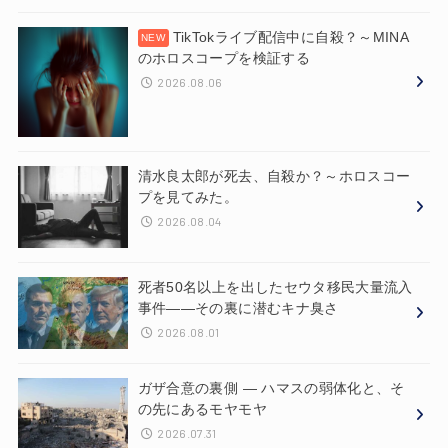
TikTokライブ配信中に自殺？～MINA
のホロスコープを検証する
2026.08.06
清水良太郎が死去、自殺か？～ホロスコー
プを見てみた。
2026.08.04
死者50名以上を出したセウタ移民大量流入
事件——その裏に潜むキナ臭さ
2026.08.01
ガザ合意の裏側 ― ハマスの弱体化と、そ
の先にあるモヤモヤ
2026.07.31