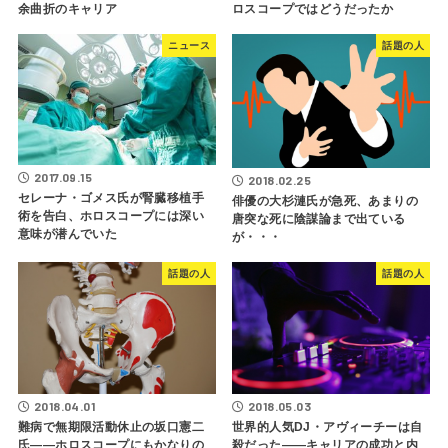
余曲折のキャリア
ロスコープではどうだったか
ニュース
話題の人
2017.09.15
2018.02.25
セレーナ・ゴメス氏が腎臓移植手
俳優の大杉漣氏が急死、あまりの
術を告白、ホロスコープには深い
唐突な死に陰謀論まで出ている
意味が潜んでいた
が・・・
話題の人
話題の人
2018.04.01
2018.05.03
難病で無期限活動休止の坂口憲二
世界的人気DJ・アヴィーチーは自
氏――ホロスコープにもかなりの
殺だった――キャリアの成功と内