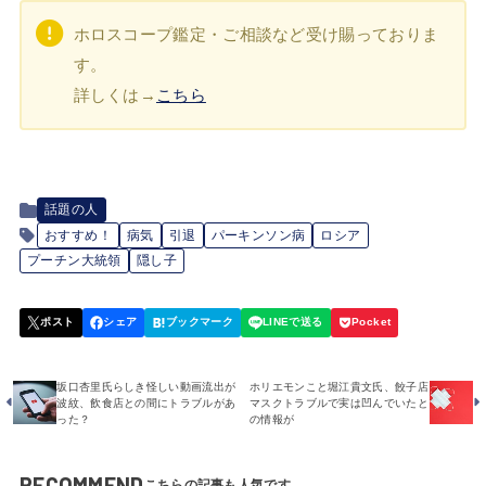
ホロスコープ鑑定・ご相談など受け賜っておりま
す。
詳しくは→
こちら
話題の人
おすすめ！
病気
引退
パーキンソン病
ロシア
プーチン大統領
隠し子
坂口杏里氏らしき怪しい動画流出が
ホリエモンこと堀江貴文氏、餃子店
波紋、飲食店との間にトラブルがあ
マスクトラブルで実は凹んでいたと
った？
の情報が
RECOMMEND