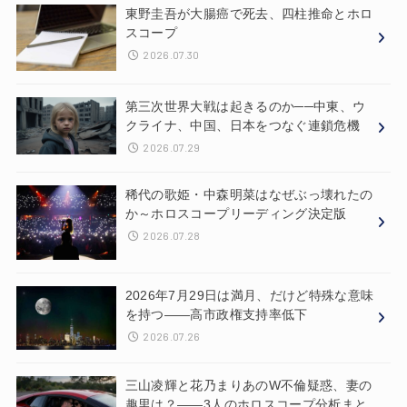
東野圭吾が大腸癌で死去、四柱推命とホロ
スコープ
2026.07.30
第三次世界大戦は起きるのか──中東、ウ
クライナ、中国、日本をつなぐ連鎖危機
2026.07.29
稀代の歌姫・中森明菜はなぜぶっ壊れたの
か～ホロスコープリーディング決定版
2026.07.28
2026年7月29日は満月、だけど特殊な意味
を持つ——高市政権支持率低下
2026.07.26
三山凌輝と花乃まりあのW不倫疑惑、妻の
趣里は？——3人のホロスコープ分析まと