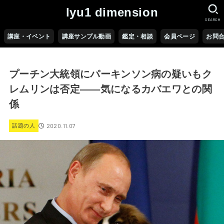
lyu1 dimension
SEARCH
講座・イベント
講座サンプル動画
鑑定・相談
会員ページ
お問
プーチン大統領にパーキンソン病の疑いもク
レムリンは否定――気になるカバエワとの関
係
2020.11.07
話題の人