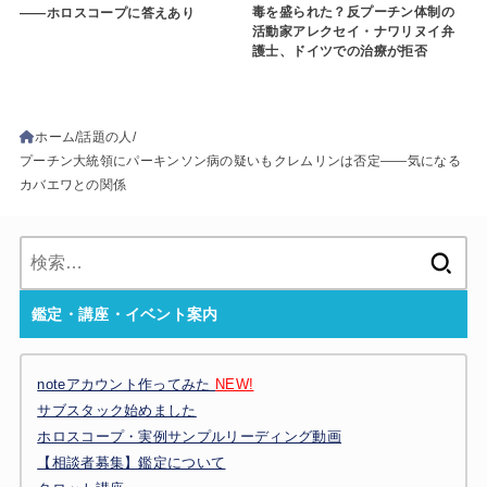
毒を盛られた？反プーチン体制の
――ホロスコープに答えあり
活動家アレクセイ・ナワリヌイ弁
護士、ドイツでの治療が拒否
ホーム
話題の人
プーチン大統領にパーキンソン病の疑いもクレムリンは否定――気になる
カバエワとの関係
検
索:
鑑定・講座・イベント案内
noteアカウント作ってみた
NEW!
サブスタック始めました
ホロスコープ・実例サンプルリーディング動画
【相談者募集】鑑定について