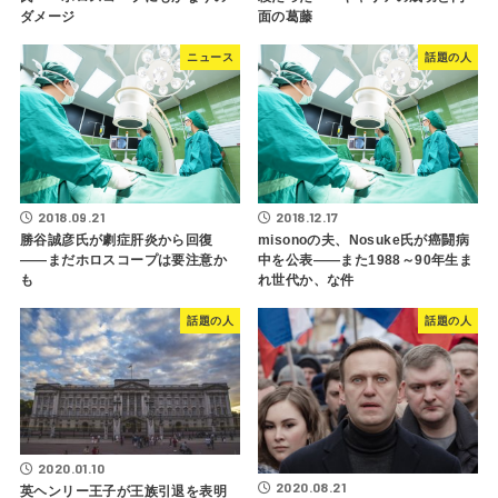
ダメージ
面の葛藤
ニュース
話題の人
2018.09.21
2018.12.17
勝谷誠彦氏が劇症肝炎から回復
misonoの夫、Nosuke氏が癌闘病
――まだホロスコープは要注意か
中を公表――また1988～90年生ま
も
れ世代か、な件
話題の人
話題の人
2020.01.10
2020.08.21
英ヘンリー王子が王族引退を表明