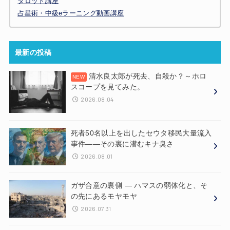
タロット講座
占星術・中級eラーニング動画講座
最新の投稿
清水良太郎が死去、自殺か？～ホロ
スコープを見てみた。
2026.08.04
死者50名以上を出したセウタ移民大量流入
事件——その裏に潜むキナ臭さ
2026.08.01
ガザ合意の裏側 ― ハマスの弱体化と、そ
の先にあるモヤモヤ
2026.07.31