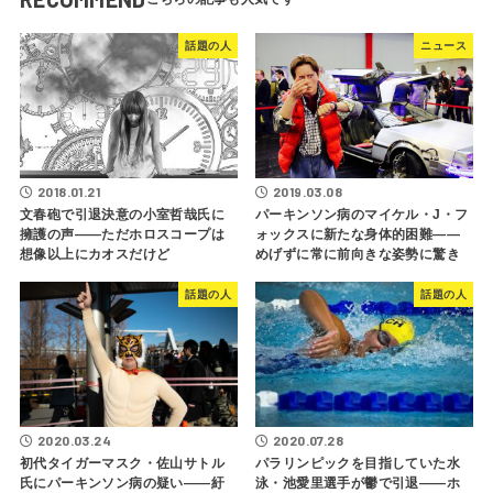
話題の人
ニュース
2018.01.21
2019.03.08
文春砲で引退決意の小室哲哉氏に
パーキンソン病のマイケル・J・フ
擁護の声――ただホロスコープは
ォックスに新たな身体的困難――
想像以上にカオスだけど
めげずに常に前向きな姿勢に驚き
話題の人
話題の人
2020.03.24
2020.07.28
初代タイガーマスク・佐山サトル
パラリンピックを目指していた水
氏にパーキンソン病の疑い――紆
泳・池愛里選手が鬱で引退――ホ