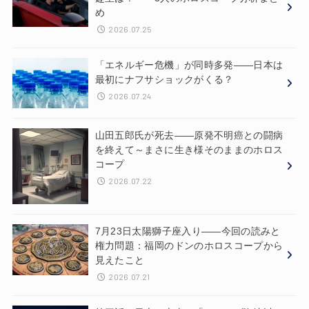
め
2026.07.25
「エネルギー危機」が同時多発——日本は
最初にナフサショックがくる？
2026.07.24
山田五郎氏が死去——原発不明癌との闘病
を終えて～まさに生き様そのままのホロス
コープ
2026.07.22
7月23日太陽獅子座入り——今回の読みと
権力問題：福岡のドンのホロスコープから
見えたこと
2026.07.21