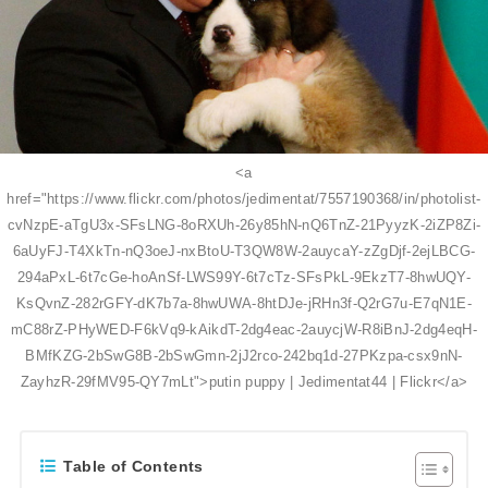
<a
href="https://www.flickr.com/photos/jedimentat/7557190368/in/photolist-
cvNzpE-aTgU3x-SFsLNG-8oRXUh-26y85hN-nQ6TnZ-21PyyzK-2iZP8Zi-
6aUyFJ-T4XkTn-nQ3oeJ-nxBtoU-T3QW8W-2auycaY-zZgDjf-2ejLBCG-
294aPxL-6t7cGe-hoAnSf-LWS99Y-6t7cTz-SFsPkL-9EkzT7-8hwUQY-
KsQvnZ-282rGFY-dK7b7a-8hwUWA-8htDJe-jRHn3f-Q2rG7u-E7qN1E-
mC88rZ-PHyWED-F6kVq9-kAikdT-2dg4eac-2auycjW-R8iBnJ-2dg4eqH-
BMfKZG-2bSwG8B-2bSwGmn-2jJ2rco-242bq1d-27PKzpa-csx9nN-
ZayhzR-29fMV95-QY7mLt">putin puppy | Jedimentat44 | Flickr</a>
Table of Contents