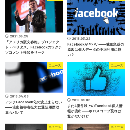
2021.05.25
2018.03.22
『アメリカ版文春砲』プロジェク
Facebookがヤバい――株価急落の
ト・ベリタス、Facebookのワクチ
原因は個人データの不正利用に協
ソコメント検閲をリーク
力？
ニュース
ニュース
2018.04.06
2019.09.06
アンチFacebook化の波止まらない
また4億件以上のFacebook個人情
――流出被害者拡大に通話履歴収
報が流出――ホロスコープ見れば
集もバレて
驚かないけど
ニュース
ニュース