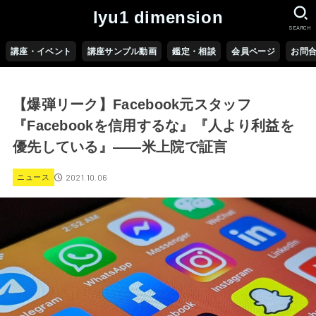
lyu1 dimension
SEARCH
講座・イベント
講座サンプル動画
鑑定・相談
会員ページ
お問
【爆弾リーク】Facebook元スタッフ
『Facebookを信用するな』『人より利益を
優先している』――米上院で証言
2021.10.06
ニュース