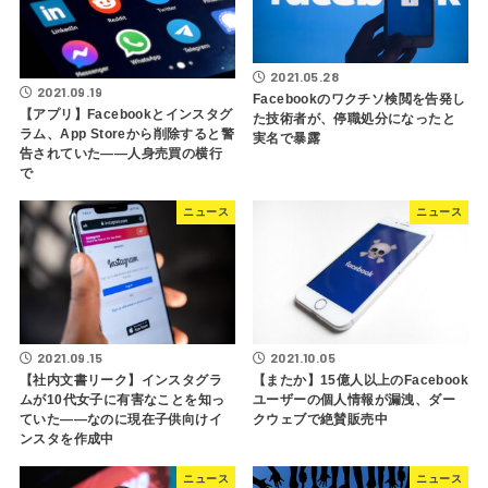
2021.05.28
2021.09.19
Facebookのワクチソ検閲を告発し
【アプリ】Facebookとインスタグ
た技術者が、停職処分になったと
ラム、App Storeから削除すると警
実名で暴露
告されていた――人身売買の横行
で
ニュース
ニュース
2021.09.15
2021.10.05
【社内文書リーク】インスタグラ
【またか】15億人以上のFacebook
ムが10代女子に有害なことを知っ
ユーザーの個人情報が漏洩、ダー
ていた――なのに現在子供向けイ
クウェブで絶賛販売中
ンスタを作成中
ニュース
ニュース