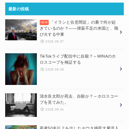
最新の投稿
「イランと合意間近」の裏で何が起
きているのか？——弾薬不足の米国と、飛
び火する中東
2026.08.07
TikTokライブ配信中に自殺？～MINAのホ
ロスコープを検証する
2026.08.06
清水良太郎が死去、自殺か？～ホロスコー
プを見てみた。
2026.08.04
死者50名以上を出したセウタ移民大量流入