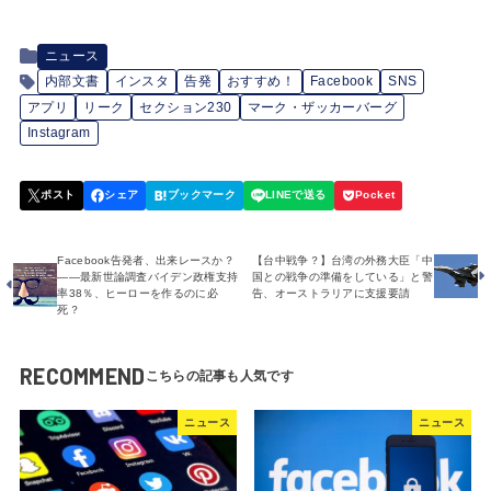
ニュース
内部文書
インスタ
告発
おすすめ！
Facebook
SNS
アプリ
リーク
セクション230
マーク・ザッカーバーグ
Instagram
Facebook告発者、出来レースか？
【台中戦争？】台湾の外務大臣「中
――最新世論調査バイデン政権支持
国との戦争の準備をしている」と警
率38％、ヒーローを作るのに必
告、オーストラリアに支援要請
死？
RECOMMEND
ニュース
ニュース