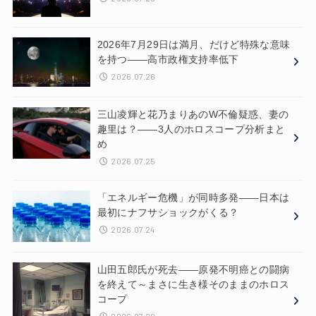
2026年7月29日は満月、だけど特殊な意味
を持つ——高市政権支持率低下
2026.07.26
三山凌輝と花乃まりあのW不倫疑惑、妻の
趣里は？——3人のホロスコープ分析まと
め
2026.07.25
「エネルギー危機」が同時多発——日本は
最初にナフサショックがくる？
2026.07.24
山田五郎氏が死去——原発不明癌との闘病
を終えて～まさに生き様そのままのホロス
コープ