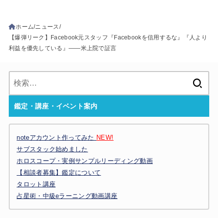
ホーム
ニュース
【爆弾リーク】Facebook元スタッフ『Facebookを信用するな』『人より
利益を優先している』――米上院で証言
検
索:
鑑定・講座・イベント案内
noteアカウント作ってみた
NEW!
サブスタック始めました
ホロスコープ・実例サンプルリーディング動画
【相談者募集】鑑定について
タロット講座
占星術・中級eラーニング動画講座