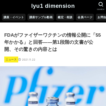
lyu1 dimension
SEARCH
講座・イベント
講座サンプル動画
鑑定・相談
会員ページ
お問
FDAがファイザーワクチンの情報公開に「55
年かかる」と回答――第1段階の文書が公
開、その驚きの内容とは
2021.11.22
ニュース