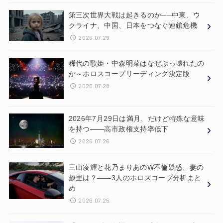
第三次世界大戦は起きるのか──中東、ウ
クライナ、中国、日本をつなぐ連鎖危機
2026.07.29
稀代の歌姫・中森明菜はなぜぶっ壊れたの
か～ホロスコープリーディング決定版
2026.07.28
2026年7月29日は満月、だけど特殊な意味
を持つ——高市政権支持率低下
2026.07.26
三山凌輝と花乃まりあのW不倫疑惑、妻の
趣里は？——3人のホロスコープ分析まと
め
2026.07.25