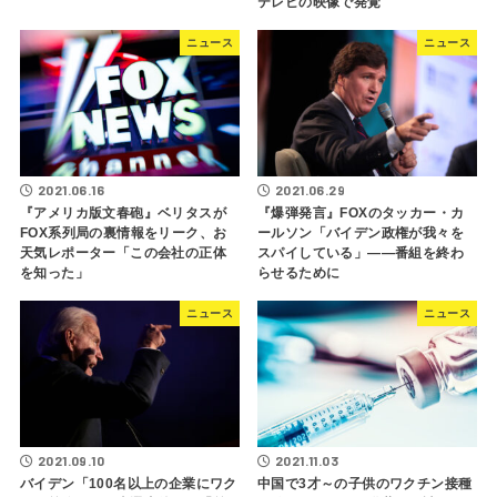
テレビの映像で発覚
ニュース
ニュース
2021.06.16
2021.06.29
『アメリカ版文春砲』ベリタスが
『爆弾発言』FOXのタッカー・カ
FOX系列局の裏情報をリーク、お
ールソン「バイデン政権が我々を
天気レポーター「この会社の正体
スパイしている」――番組を終わ
を知った」
らせるために
ニュース
ニュース
2021.09.10
2021.11.03
バイデン「100名以上の企業にワク
中国で3才～の子供のワクチン接種