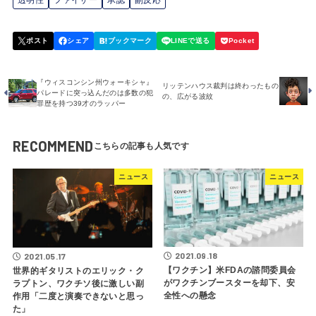
透明性
ファイザー
承認
副反応
『ウィスコンシン州ウォーキシャ』
リッテンハウス裁判は終わったもの
パレードに突っ込んだのは多数の犯
の、広がる波紋
罪歴を持つ39才のラッパー
RECOMMEND
ニュース
ニュース
2021.09.18
2021.05.17
【ワクチン】米FDAの諮問委員会
世界的ギタリストのエリック・ク
がワクチンブースターを却下、安
ラプトン、ワクチソ後に激しい副
全性への懸念
作用「二度と演奏できないと思っ
た」