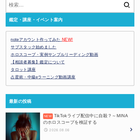
検
索:
鑑定・講座・イベント案内
noteアカウント作ってみた
NEW!
サブスタック始めました
ホロスコープ・実例サンプルリーディング動画
【相談者募集】鑑定について
タロット講座
占星術・中級eラーニング動画講座
最新の投稿
TikTokライブ配信中に自殺？～MINA
のホロスコープを検証する
2026.08.06