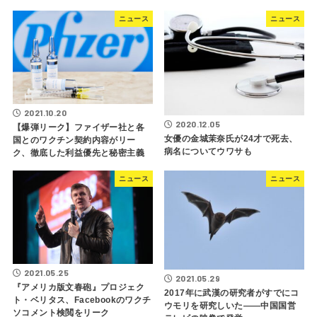
ニュース
ニュース
2021.10.20
2020.12.05
【爆弾リーク】ファイザー社と各
女優の金城茉奈氏が24才で死去、
国とのワクチン契約内容がリー
病名についてウワサも
ク、徹底した利益優先と秘密主義
ニュース
ニュース
2021.05.25
2021.05.29
『アメリカ版文春砲』プロジェク
2017年に武漢の研究者がすでにコ
ト・ベリタス、Facebookのワクチ
ウモリを研究しいた――中国国営
ソコメント検閲をリーク