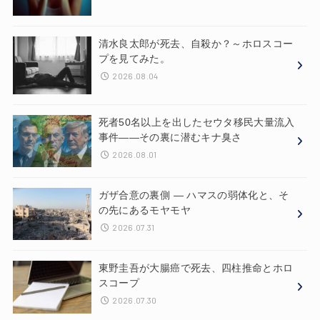
清水良太郎が死去、自殺か？～ホロスコー
プを見てみた。
2026.08.04
死者50名以上を出したセウタ移民大量流入
事件——その裏に潜むキナ臭さ
2026.08.01
ガザ合意の裏側 ― ハマスの弱体化と、そ
の先にあるモヤモヤ
2026.07.31
東野圭吾が大腸癌で死去、四柱推命とホロ
スコープ
2026.07.30