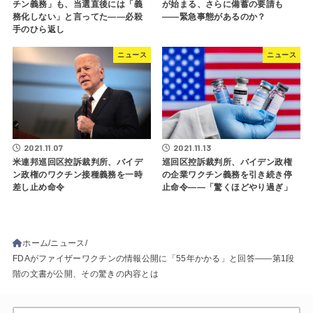
チン義務」も、当選直後には「義
が始まる、さらに備蓄の要請も
務化しない」と言ってた――必殺
――緊急事態があるのか？
手のひら返し
ニュース
ニュース
2021.11.07
2021.11.13
米連邦巡回区控訴裁判所、バイデ
巡回区控訴裁判所、バイデン政権
ン政権のワクチン接種義務を一時
の企業ワクチン義務を引き続き停
差し止め命令
止命令――「驚くほどやり過ぎ」
ホーム
ニュース
FDAがファイザーワクチンの情報公開に「55年かかる」と回答――第1段
階の文書が公開、その驚きの内容とは