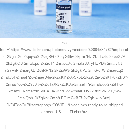
<a
href="https://www.flickr.com/photos/navymedicine/50804534782/in/photoli
st-2kgucXc-2kpqwbS-2krgRG7-2myG6hv-2kpm7Ny-2kELx6o-2kppX7V-
2kZgKQB-2mafzps-2kZieT4-2maeCJd-2mafzBX-yHEPDh-2mafzNt-
7S7FnF-2maigKE-2khRPN2-2kZieW5-2kZgKPz-2mkPofW-2maeCq2-
2mafz54-2maaPZo-2maeD4g-2kZcKY2-3bSxoL-2kZ9c2n-5ZhKH-8xZkBY-
2maaPoo-2kZ9c8K-2kZdTaX-2kZcKJp-2maaPPi-2mafzgg-2kZdTju-
2mafzCJ-2mafzbS-sCAFa-2kZdTqg-2maeCLh-2kBkn5d-TgTySo-
2majQsh-2kZgKrk-2mafzEC-mGkBFf-2kZgKjw-NBrmj-
2kZdTee/">Pfizer&apos;s COVID-19 vaccines ready to be shipped
across U.S.… | Flickr</a>