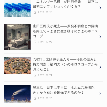
「エネルギー危機」が同時多発——日本は
最初にナフサショックがくる？
2026.07.24
山田五郎氏が死去——原発不明癌との闘病
を終えて～まさに生き様そのままのホロス
コープ
2026.07.22
7月23日太陽獅子座入り——今回の読みと
権力問題：福岡のドンのホロスコープから
見えたこと
2026.07.21
第三話：日本は本当に「ホルムズ海峡以
外」から石油を確保できるのか？
2026.07.20