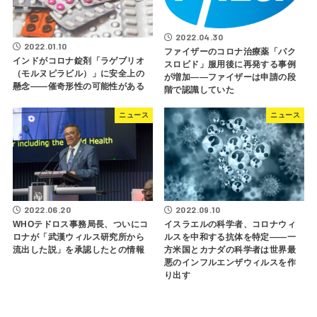
2022.04.30
2022.01.10
ファイザーのコロナ治療薬「パク
インドがコロナ錠剤「ラゲブリオ
スロビド」服用後に再発する事例
（モルヌピラビル）」に安全上の
が増加――ファイザーは申請の段
懸念――催奇形性の可能性がある
階で認識していた
ニュース
ニュース
2022.06.20
2022.09.10
WHOテドロス事務局長、ついにコ
イスラエルの科学者、コロナウィ
ロナが「武漢ウィルス研究所から
ルスを中和する抗体を特定――一
流出した説」を承認したとの情報
方米国とカナダの科学者は世界最
悪のインフルエンザウィルスを作
り出す