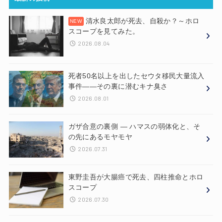
清水良太郎が死去、自殺か？～ホロ
スコープを見てみた。
2026.08.04
死者50名以上を出したセウタ移民大量流入
事件——その裏に潜むキナ臭さ
2026.08.01
ガザ合意の裏側 ― ハマスの弱体化と、そ
の先にあるモヤモヤ
2026.07.31
東野圭吾が大腸癌で死去、四柱推命とホロ
スコープ
2026.07.30