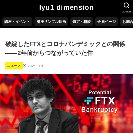
lyu1 dimension
SEARCH
講座・イベント
講座サンプル動画
鑑定・相談
会員ページ
お問
破綻したFTXとコロナパンデミックとの関係
――2年前からつながっていた件
2022.11.19
ニュース