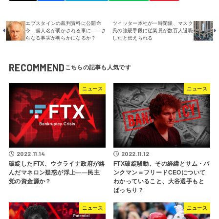
エプスタインの裁判資料に公開命
ツイッター本社が一時閉鎖、マスク
令、個人名が明かされる事に――さ
氏の強硬手段に従業員が数百人退職
らなる事実が明らかになるか？
したと伝えられる
RECOMMEND
ニュース
ニュース
2022.11.14
2022.11.12
破綻したFTX、ウクライナ政府が絡
FTX破綻騒動、その経緯とサム・バ
んだマネロン疑惑が浮上――民主
ンクマン＝フリードCEOについて
党の資金源か？
わかっていること、大谷選手もと
ばっちり？
ニュース
ニュース