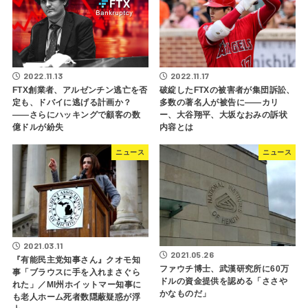
2022.11.13
2022.11.17
FTX創業者、アルゼンチン逃亡を否
破綻したFTXの被害者が集団訴訟、
定も、ドバイに逃げる計画か？
多数の著名人が被告に――カリ
――さらにハッキングで顧客の数
ー、大谷翔平、大坂なおみの訴状
億ドルが紛失
内容とは
ニュース
ニュース
2021.03.11
2021.05.26
『有能民主党知事さん』クオモ知
ファウチ博士、武漢研究所に60万
事「ブラウスに手を入れまさぐら
ドルの資金提供を認める「ささや
れた」／MI州ホイットマー知事に
かなものだ」
も老人ホーム死者数隠蔽疑惑が浮