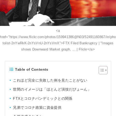
<a
href="https://www.flickr.com/photos/159941386@N03/52491160867/in/pho
tolist-2nYwRkK-2nYsVnU-2nYsVmX">FTX Filed Bankruptcy | "Images
shows Downward Market graph, … | Flickr</a>
Table of Contents
これほど完全に失敗した例を見たことがない
世間のイメージは「ほとんど演技だぴょーん」
FTXとコロナパンデミックとの関係
兄弟でコロナ政策に資金提供