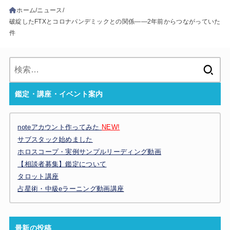
ホーム
ニュース
破綻したFTXとコロナパンデミックとの関係――2年前からつながっていた
件
検
索:
鑑定・講座・イベント案内
noteアカウント作ってみた
NEW!
サブスタック始めました
ホロスコープ・実例サンプルリーディング動画
【相談者募集】鑑定について
タロット講座
占星術・中級eラーニング動画講座
最新の投稿