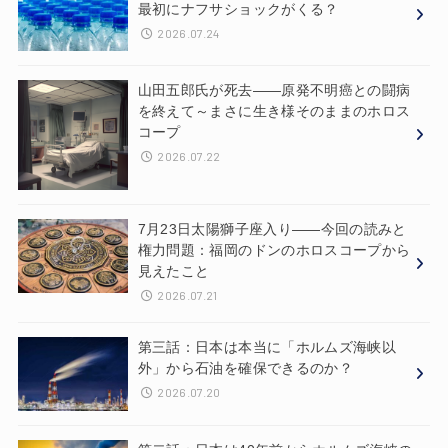
最初にナフサショックがくる？
2026.07.24
山田五郎氏が死去——原発不明癌との闘病
を終えて～まさに生き様そのままのホロス
コープ
2026.07.22
7月23日太陽獅子座入り——今回の読みと
権力問題：福岡のドンのホロスコープから
見えたこと
2026.07.21
第三話：日本は本当に「ホルムズ海峡以
外」から石油を確保できるのか？
2026.07.20