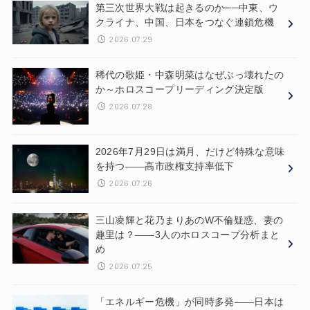
第三次世界大戦は起きるのか──中東、ウ
クライナ、中国、日本をつなぐ連鎖危機
2026.07.29
稀代の歌姫・中森明菜はなぜぶっ壊れたの
か～ホロスコープリーディング決定版
2026.07.28
2026年7月29日は満月、だけど特殊な意味
を持つ——高市政権支持率低下
2026.07.26
三山凌輝と花乃まりあのW不倫疑惑、妻の
趣里は？——3人のホロスコープ分析まと
め
2026.07.25
「エネルギー危機」が同時多発——日本は