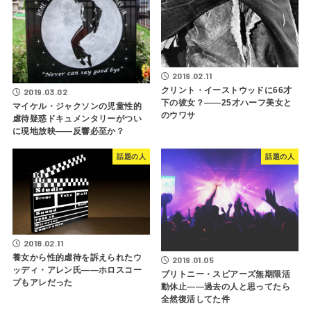
2019.02.11
クリント・イーストウッドに66才
2019.03.02
下の彼女？――25才ハーフ美女と
マイケル・ジャクソンの児童性的
のウワサ
虐待疑惑ドキュメンタリーがつい
に現地放映――反響必至か？
話題の人
話題の人
2018.02.11
養女から性的虐待を訴えられたウ
2019.01.05
ッディ・アレン氏――ホロスコー
ブリトニー・スピアーズ無期限活
プもアレだった
動休止――過去の人と思ってたら
全然復活してた件