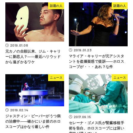
話題の人
話題の人
2019.01.08
2019.01.23
元カノの自殺以来、ジム・キャリ
マライア・キャリーが元アシスタ
ーに新恋人？――最近ハリウッド
ントを盗撮疑惑で提訴――ホロス
から遠ざかるワケ
コープが・・・あれ？な件
ニュース
ニュース
2019.02.14
ジャスティン・ビーバーがうつ病
2017.09.15
の治療中――確かにいま彼のホロ
セレーナ・ゴメス氏が腎臓移植手
スコープはかなり厳しい件
術を告白、ホロスコープには深い