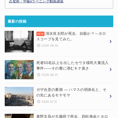
占星術・中級eラーニング動画講座
最新の投稿
清水良太郎が死去、自殺か？～ホロ
スコープを見てみた。
2026.08.04
死者50名以上を出したセウタ移民大量流入
事件——その裏に潜むキナ臭さ
2026.08.01
ガザ合意の裏側 ― ハマスの弱体化と、そ
の先にあるモヤモヤ
2026.07.31
東野圭吾が大腸癌で死去、四柱推命とホロ