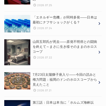
2026.07.25
「エネルギー危機」が同時多発——日本は
最初にナフサショックがくる？
2026.07.24
山田五郎氏が死去——原発不明癌との闘病
を終えて～まさに生き様そのままのホロス
コープ
2026.07.22
7月23日太陽獅子座入り——今回の読みと
権力問題：福岡のドンのホロスコープから
見えたこと
2026.07.21
第三話：日本は本当に「ホルムズ海峡以