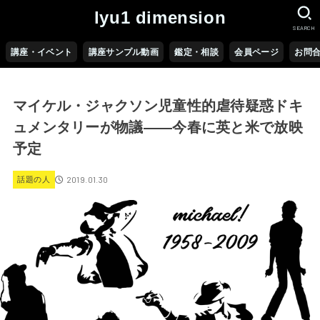
lyu1 dimension
SEARCH
講座・イベント
講座サンプル動画
鑑定・相談
会員ページ
お問
マイケル・ジャクソン児童性的虐待疑惑ドキ
ュメンタリーが物議――今春に英と米で放映
予定
2019.01.30
話題の人