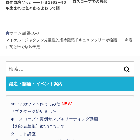
ロスコープでの懸念
自作自演だった――いま1982～83
年生まれは色々あるよねって話
ホーム
話題の人
マイケル・ジャクソン児童性的虐待疑惑ドキュメンタリーが物議――今春
に英と米で放映予定
検
索:
鑑定・講座・イベント案内
noteアカウント作ってみた
NEW!
サブスタック始めました
ホロスコープ・実例サンプルリーディング動画
【相談者募集】鑑定について
タロット講座