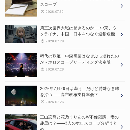
スコープ
2026.07.30
第三次世界大戦は起きるのか──中東、ウ
クライナ、中国、日本をつなぐ連鎖危機
2026.07.29
稀代の歌姫・中森明菜はなぜぶっ壊れたの
か～ホロスコープリーディング決定版
2026.07.28
2026年7月29日は満月、だけど特殊な意味
を持つ——高市政権支持率低下
2026.07.26
三山凌輝と花乃まりあのW不倫疑惑、妻の
趣里は？——3人のホロスコープ分析まと
め