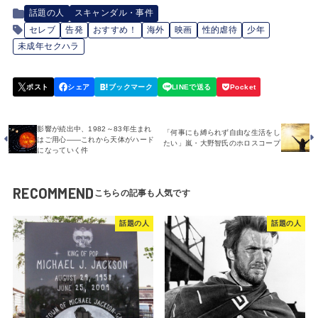
話題の人
スキャンダル・事件
セレブ
告発
おすすめ！
海外
映画
性的虐待
少年
未成年セクハラ
影響が続出中、1982～83年生まれ
「何事にも縛られず自由な生活をし
はご用心――これから天体がハード
たい」嵐・大野智氏のホロスコープ
になっていく件
RECOMMEND
話題の人
話題の人