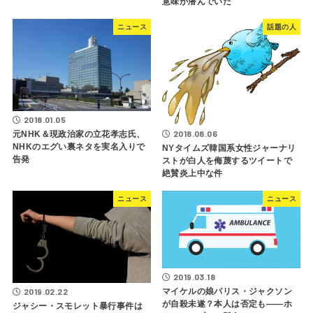
意味が潜んでいた
ニュース
話題の人
2018.01.05
2018.08.06
元NHK＆現政治家の立花孝志氏、
NHKのエグい裏ネタを実名入りで
NYタイムズ韓国系女性ジャーナリ
告発
ストが白人を侮蔑するツイートで
絶賛炎上中な件
ニュース
ニュース
2019.03.18
2019.02.22
マイケルの娘パリス・ジャクソン
が自殺未遂？本人は否定も――ホ
ジャシー・スモレット暴行事件は