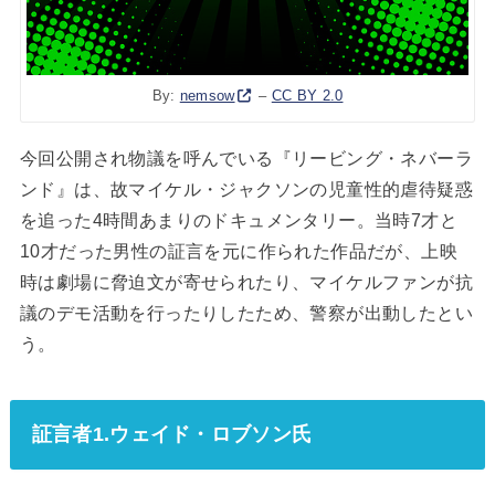
By:
nemsow
–
CC BY 2.0
今回公開され物議を呼んでいる『リービング・ネバーラ
ンド』は、故マイケル・ジャクソンの児童性的虐待疑惑
を追った4時間あまりのドキュメンタリー。当時7才と
10才だった男性の証言を元に作られた作品だが、上映
時は劇場に脅迫文が寄せられたり、マイケルファンが抗
議のデモ活動を行ったりしたため、警察が出動したとい
う。
証言者1.ウェイド・ロブソン氏